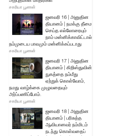
அற்புதமான மாதிரிகள்
சகரியா பூணன்
ஜனவரி 16 | அனுதின
தியானம் | நமக்கு தீமை
செய்த எல்லோரையும்
நாம் மன்னிக்காவிட்டால்
நம்முடைய பாவமும் மன்னிக்கப்படாது
சகரியா பூணன்
ஜனவரி 17 | அனுதின
தியானம் | கிறிஸ்துவின்
நுகத்தை நம்மீது
ஏற்றுக் கொள்வோம்,
நமது வாழ்க்கை முழுவதையும்
அர்ப்பணிப்போம்.
சகரியா பூணன்
ஜனவரி 18 | அனுதின
தியானம் | பரிசுத்த
ஆவியானவர் நம்மிடம்
நடந்து கொள்வதைப்