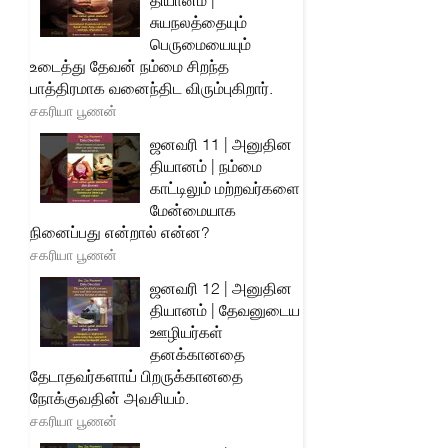
தியானம் |
சுயநலத்தையும்
பெருமையையும்
உடைத்து தேவன் நம்மை சிறந்த
பாத்திரமாக வனைந்திட விரும்புகிறார்.
சகரியா பூணன்
ஜனவரி 11 | அனுதின
தியானம் | நம்மை
காட்டிலும் மற்றவர்களை
மேன்மையாக
நினைப்பது என்றால் என்ன?
சகரியா பூணன்
ஜனவரி 12 | அனுதின
தியானம் | தேவனுடைய
ஊழியர்கள்
தனக்கானதை
தேடாதவர்களாய் பிறருக்கானதை
நோக்குவதின் அவசியம்.
சகரியா பூணன்