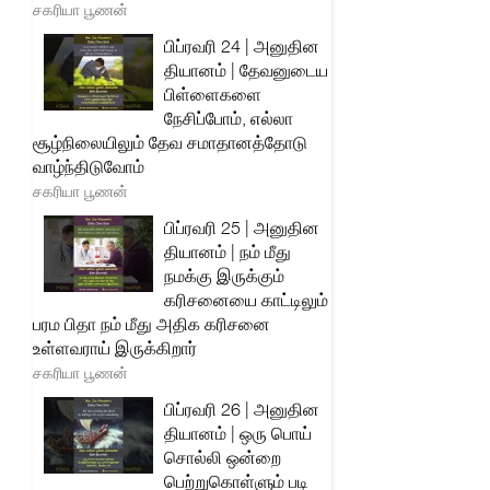
சகரியா பூணன்
பிப்ரவரி 24 | அனுதின
தியானம் | தேவனுடைய
பிள்ளைகளை
நேசிப்போம், எல்லா
சூழ்நிலையிலும் தேவ சமாதானத்தோடு
வாழ்ந்திடுவோம்
சகரியா பூணன்
பிப்ரவரி 25 | அனுதின
தியானம் | நம் மீது
நமக்கு இருக்கும்
கரிசனையை காட்டிலும்
பரம பிதா நம் மீது அதிக கரிசனை
உள்ளவராய் இருக்கிறார்
சகரியா பூணன்
பிப்ரவரி 26 | அனுதின
தியானம் | ஒரு பொய்
சொல்லி ஒன்றை
பெற்றுகொள்ளும் படி