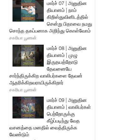
மார்ச் 07 | அனுதின
தியானம் | நாம்
கிறிஸ்துவினிடத்தில்
சென்று பிதாவை நமது
சொந்த தகப்பனாக அறிந்து கொள்வோம்
சகரியா பூணன்
மார்ச் 08 | அனுதின
தியானம் | முழு
இருதயத்தோடு
தேவனையே
சார்ந்திருக்கிற வாலிபர்களை தேவன்
ஆதரிக்கிறவராயிருக்கிறார்
சகரியா பூணன்
மார்ச் 09 | அனுதின
தியானம் | வாலிபர்கள்
பெற்றோருக்கு
கீழ்ப்படிந்து வேத
வசனத்தை மனதில் வைத்திருக்க
வேண்டும்