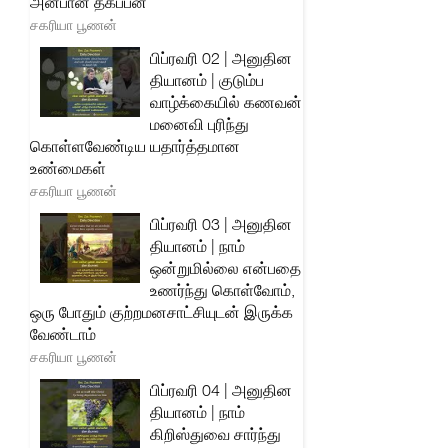
அன்பான தகப்பன்
சகரியா பூணன்
பிப்ரவரி 02 | அனுதின
தியானம் | குடும்ப
வாழ்க்கையில் கணவன்
மனைவி புரிந்து
கொள்ளவேண்டிய யதார்த்தமான
உண்மைகள்
சகரியா பூணன்
பிப்ரவரி 03 | அனுதின
தியானம் | நாம்
ஒன்றுமில்லை என்பதை
உணர்ந்து கொள்வோம்,
ஒரு போதும் குற்றமனசாட்சியுடன் இருக்க
வேண்டாம்
சகரியா பூணன்
பிப்ரவரி 04 | அனுதின
தியானம் | நாம்
கிறிஸ்துவை சார்ந்து