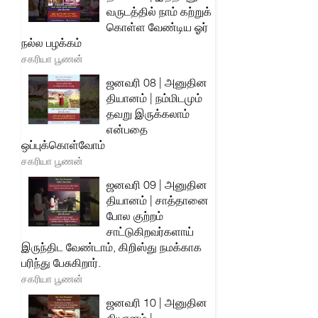
வருடத்தில் நாம் கற்றுக்
கொள்ள வேண்டிய ஓர்
நல்ல பழக்கம்
சகரியா பூணன்
ஜனவரி 08 | அனுதின
தியானம் | நம்மிடமும்
தவறு இருக்கலாம்
என்பதை
ஒப்புக்கொள்வோம்
சகரியா பூணன்
ஜனவரி 09 | அனுதின
தியானம் | சாத்தானை
போல குற்றம்
சாட்டுகிறவர்களாய்
இருந்திட வேண்டாம், கிறிஸ்து நமக்காக
பரிந்து பேசுகிறார்.
சகரியா பூணன்
ஜனவரி 10 | அனுதின