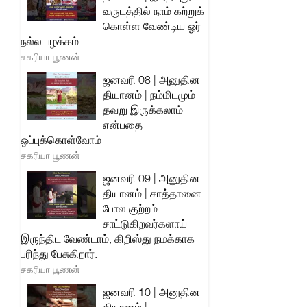
வருடத்தில் நாம் கற்றுக்
கொள்ள வேண்டிய ஓர்
நல்ல பழக்கம்
சகரியா பூணன்
ஜனவரி 08 | அனுதின
தியானம் | நம்மிடமும்
தவறு இருக்கலாம்
என்பதை
ஒப்புக்கொள்வோம்
சகரியா பூணன்
ஜனவரி 09 | அனுதின
தியானம் | சாத்தானை
போல குற்றம்
சாட்டுகிறவர்களாய்
இருந்திட வேண்டாம், கிறிஸ்து நமக்காக
பரிந்து பேசுகிறார்.
சகரியா பூணன்
ஜனவரி 10 | அனுதின