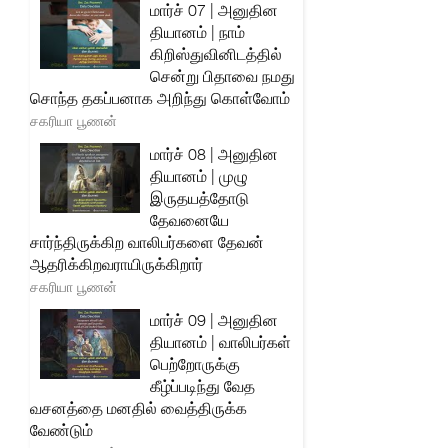
மார்ச் 07 | அனுதின
தியானம் | நாம்
கிறிஸ்துவினிடத்தில்
சென்று பிதாவை நமது
சொந்த தகப்பனாக அறிந்து கொள்வோம்
சகரியா பூணன்
மார்ச் 08 | அனுதின
தியானம் | முழு
இருதயத்தோடு
தேவனையே
சார்ந்திருக்கிற வாலிபர்களை தேவன்
ஆதரிக்கிறவராயிருக்கிறார்
சகரியா பூணன்
மார்ச் 09 | அனுதின
தியானம் | வாலிபர்கள்
பெற்றோருக்கு
கீழ்ப்படிந்து வேத
வசனத்தை மனதில் வைத்திருக்க
வேண்டும்