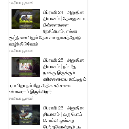
சகரியா பூணன்
பிப்ரவரி 24 | அனுதின
தியானம் | தேவனுடைய
பிள்ளைகளை
நேசிப்போம், எல்லா
சூழ்நிலையிலும் தேவ சமாதானத்தோடு
வாழ்ந்திடுவோம்
சகரியா பூணன்
பிப்ரவரி 25 | அனுதின
தியானம் | நம் மீது
நமக்கு இருக்கும்
கரிசனையை காட்டிலும்
பரம பிதா நம் மீது அதிக கரிசனை
உள்ளவராய் இருக்கிறார்
சகரியா பூணன்
பிப்ரவரி 26 | அனுதின
தியானம் | ஒரு பொய்
சொல்லி ஒன்றை
பெற்றுகொள்ளும் படி