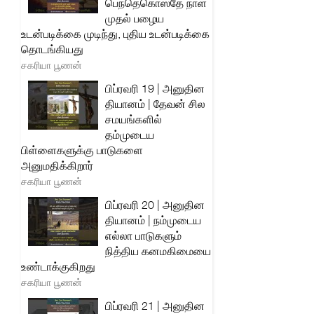
பெந்தெகொஸ்தே நாள்
முதல் பழைய
உடன்படிக்கை முடிந்து, புதிய உடன்படிக்கை
தொடங்கியது
சகரியா பூணன்
பிப்ரவரி 19 | அனுதின
தியானம் | தேவன் சில
சமயங்களில்
தம்முடைய
பிள்ளைகளுக்கு பாடுகளை
அனுமதிக்கிறார்
சகரியா பூணன்
பிப்ரவரி 20 | அனுதின
தியானம் | நம்முடைய
எல்லா பாடுகளும்
நித்திய கனமகிமையை
உண்டாக்குகிறது
சகரியா பூணன்
பிப்ரவரி 21 | அனுதின