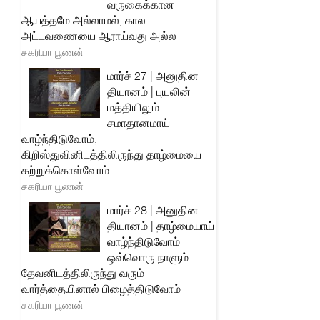
வருகைக்கான
ஆயத்தமே அல்லாமல், கால
அட்டவணையை ஆராய்வது அல்ல
சகரியா பூணன்
மார்ச் 27 | அனுதின
தியானம் | புயலின்
மத்தியிலும்
சமாதானமாய்
வாழ்ந்திடுவோம்,
கிறிஸ்துவினிடத்திலிருந்து தாழ்மையை
கற்றுக்கொள்வோம்
சகரியா பூணன்
மார்ச் 28 | அனுதின
தியானம் | தாழ்மையாய்
வாழ்ந்திடுவோம்
ஒவ்வொரு நாளும்
தேவனிடத்திலிருந்து வரும்
வார்த்தையினால் பிழைத்திடுவோம்
சகரியா பூணன்