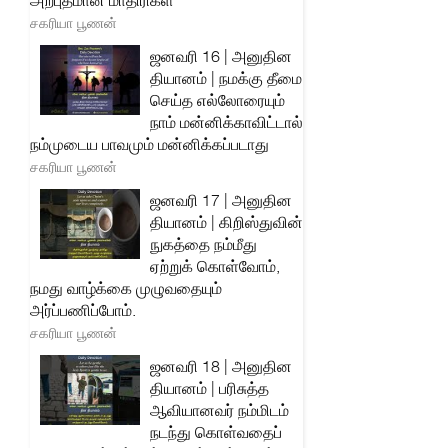
அற்புதமான மாதிரிகள்
சகரியா பூணன்
ஜனவரி 16 | அனுதின
தியானம் | நமக்கு தீமை
செய்த எல்லோரையும்
நாம் மன்னிக்காவிட்டால்
நம்முடைய பாவமும் மன்னிக்கப்படாது
சகரியா பூணன்
ஜனவரி 17 | அனுதின
தியானம் | கிறிஸ்துவின்
நுகத்தை நம்மீது
ஏற்றுக் கொள்வோம்,
நமது வாழ்க்கை முழுவதையும்
அர்ப்பணிப்போம்.
சகரியா பூணன்
ஜனவரி 18 | அனுதின
தியானம் | பரிசுத்த
ஆவியானவர் நம்மிடம்
நடந்து கொள்வதைப்