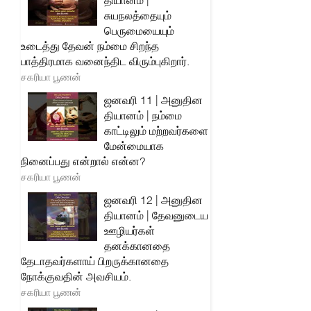
தியானம் |
சுயநலத்தையும்
பெருமையையும்
உடைத்து தேவன் நம்மை சிறந்த
பாத்திரமாக வனைந்திட விரும்புகிறார்.
சகரியா பூணன்
ஜனவரி 11 | அனுதின
தியானம் | நம்மை
காட்டிலும் மற்றவர்களை
மேன்மையாக
நினைப்பது என்றால் என்ன?
சகரியா பூணன்
ஜனவரி 12 | அனுதின
தியானம் | தேவனுடைய
ஊழியர்கள்
தனக்கானதை
தேடாதவர்களாய் பிறருக்கானதை
நோக்குவதின் அவசியம்.
சகரியா பூணன்