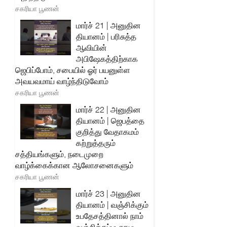
சகரியா பூணன்
மார்ச் 21 | அனுதின
தியானம் | பரிசுத்த
ஆவியின்
அபிஷேகத்திற்காக
ஜெபிப்போம், சபையில் ஓர் பயனுள்ள
அவயவமாய் வாழ்ந்திடுவோம்
சகரியா பூணன்
மார்ச் 22 | அனுதின
தியானம் | ஜெபத்தை
குறித்து வேதாகமம்
கற்றுத்தரும்
சத்தியங்களும், நடைமுறை
வாழ்க்கைக்கான ஆலோசனைகளும்
சகரியா பூணன்
மார்ச் 23 | அனுதின
தியானம் | வஞ்சிக்கும்
உபதேசத்தினால் நாம்