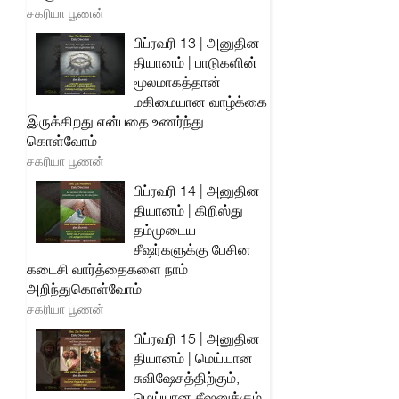
சகரியா பூணன்
பிப்ரவரி 13 | அனுதின
தியானம் | பாடுகளின்
மூலமாகத்தான்
மகிமையான வாழ்க்கை
இருக்கிறது என்பதை உணர்ந்து
கொள்வோம்
சகரியா பூணன்
பிப்ரவரி 14 | அனுதின
தியானம் | கிறிஸ்து
தம்முடைய
சீஷர்களுக்கு பேசின
கடைசி வார்த்தைகளை நாம்
அறிந்துகொள்வோம்
சகரியா பூணன்
பிப்ரவரி 15 | அனுதின
தியானம் | மெய்யான
சுவிஷேசத்திற்கும்,
மெய்யான சீஷனுக்கும்