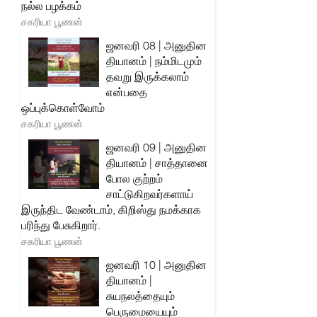
நல்ல பழக்கம்
சகரியா பூணன்
ஜனவரி 08 | அனுதின
தியானம் | நம்மிடமும்
தவறு இருக்கலாம்
என்பதை
ஒப்புக்கொள்வோம்
சகரியா பூணன்
ஜனவரி 09 | அனுதின
தியானம் | சாத்தானை
போல குற்றம்
சாட்டுகிறவர்களாய்
இருந்திட வேண்டாம், கிறிஸ்து நமக்காக
பரிந்து பேசுகிறார்.
சகரியா பூணன்
ஜனவரி 10 | அனுதின
தியானம் |
சுயநலத்தையும்
பெருமையையும்