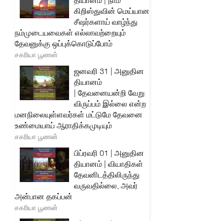
தியானம் | நாம்
கிறிஸ்துவின் மெய்யான
சீஷர்களாய் வாழ்ந்து
நம்முடையவைகள் எல்லாவற்றையும்
தேவனுக்கு ஒப்புக்கொடுப்போம்
சகரியா பூணன்
ஜனவரி 31 | அனுதின
தியானம்
| தேவனையன்றி வேறு
விருப்பம் இல்லை என்ற
மனநிலையுள்ளவர்கள் மட்டுமே தேவனை
உண்மையாய் ஆராதிக்கமுடியும்
சகரியா பூணன்
பிப்ரவரி 01 | அனுதின
தியானம் | வியாதிகள்
தேவனிடத்திலிருந்து
வருவதில்லை, அவர்
அன்பான தகப்பன்
சகரியா பூணன்