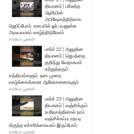
தியானம் | பரிசுத்த
ஆவியின்
அபிஷேகத்திற்காக
ஜெபிப்போம், சபையில் ஓர் பயனுள்ள
அவயவமாய் வாழ்ந்திடுவோம்
சகரியா பூணன்
மார்ச் 22 | அனுதின
தியானம் | ஜெபத்தை
குறித்து வேதாகமம்
கற்றுத்தரும்
சத்தியங்களும், நடைமுறை
வாழ்க்கைக்கான ஆலோசனைகளும்
சகரியா பூணன்
மார்ச் 23 | அனுதின
தியானம் | வஞ்சிக்கும்
உபதேசத்தினால் நாம்
வஞ்சிக்கப்படாதபடி
மிகுந்த எச்சரிக்கையாய் இருப்போம்
சகரியா பூணன்