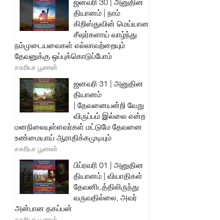
ஜனவரி 30 | அனுதின
தியானம் | நாம்
கிறிஸ்துவின் மெய்யான
சீஷர்களாய் வாழ்ந்து
நம்முடையவைகள் எல்லாவற்றையும்
தேவனுக்கு ஒப்புக்கொடுப்போம்
சகரியா பூணன்
ஜனவரி 31 | அனுதின
தியானம்
| தேவனையன்றி வேறு
விருப்பம் இல்லை என்ற
மனநிலையுள்ளவர்கள் மட்டுமே தேவனை
உண்மையாய் ஆராதிக்கமுடியும்
சகரியா பூணன்
பிப்ரவரி 01 | அனுதின
தியானம் | வியாதிகள்
தேவனிடத்திலிருந்து
வருவதில்லை, அவர்
அன்பான தகப்பன்
சகரியா பூணன்