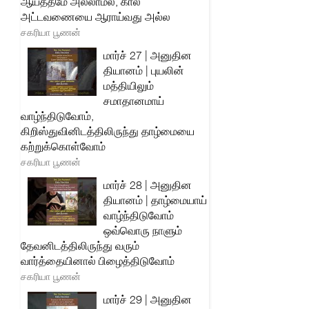
ஆயத்தமே அல்லாமல், கால
அட்டவணையை ஆராய்வது அல்ல
சகரியா பூணன்
மார்ச் 27 | அனுதின
தியானம் | புயலின்
மத்தியிலும்
சமாதானமாய்
வாழ்ந்திடுவோம்,
கிறிஸ்துவினிடத்திலிருந்து தாழ்மையை
கற்றுக்கொள்வோம்
சகரியா பூணன்
மார்ச் 28 | அனுதின
தியானம் | தாழ்மையாய்
வாழ்ந்திடுவோம்
ஒவ்வொரு நாளும்
தேவனிடத்திலிருந்து வரும்
வார்த்தையினால் பிழைத்திடுவோம்
சகரியா பூணன்
மார்ச் 29 | அனுதின