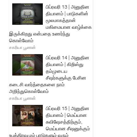
பிப்ரவரி 13 | அனுதின
தியானம் | பாடுகளின்
மூலமாகத்தான்
மகிமையான வாழ்க்கை
இருக்கிறது என்பதை உணர்ந்து
கொள்வோம்
சகரியா பூணன்
பிப்ரவரி 14 | அனுதின
தியானம் | கிறிஸ்து
தம்முடைய
சீஷர்களுக்கு பேசின
கடைசி வார்த்தைகளை நாம்
அறிந்துகொள்வோம்
சகரியா பூணன்
பிப்ரவரி 15 | அனுதின
தியானம் | மெய்யான
சுவிஷேசத்திற்கும்,
மெய்யான சீஷனுக்கும்
உபத்திரவமும் பாடுகளும் வரும்