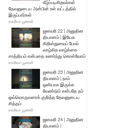
கீழ்ப்படிகிறவர்கள்
தேவனுடைய அன்பின் உள் வட்டத்தில்
இருப்பார்கள்
சகரியா பூணன்
ஜனவரி 22 | அனுதின
தியானம் | இயேசு
கிறிஸ்துவைப் போல்
வாழ்கிற வாழ்க்கை
சாத்தியம் என்பதை உணர்ந்து கொள்வோம்
சகரியா பூணன்
ஜனவரி 23 | அனுதின
தியானம் | நாம்
ஒளியாக இருக்க
வேண்டும் என்பதே நம்
ஒவ்வொருவரைக் குறித்த தேவனுடைய
சித்தம்
சகரியா பூணன்
ஜனவரி 24 | அனுதின
தியானம் |