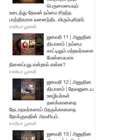
பெருமையையும்
உடைத்து தேவன் நம்மை சிறந்த
பாத்திரமாக வனைந்திட விரும்புகிறார்.
சகரியா பூணன்
ஜனவரி 11 | அனுதின
தியானம் | நம்மை
காட்டிலும் மற்றவர்களை
மேன்மையாக
நினைப்பது என்றால் என்ன?
சகரியா பூணன்
ஜனவரி 12 | அனுதின
தியானம் | தேவனுடைய
ஊழியர்கள்
தனக்கானதை
தேடாதவர்களாய் பிறருக்கானதை
நோக்குவதின் அவசியம்.
சகரியா பூணன்
ஜனவரி 13 | அனுதின