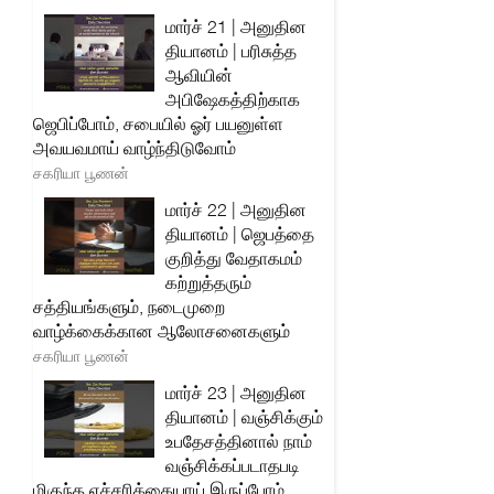
மார்ச் 21 | அனுதின
தியானம் | பரிசுத்த
ஆவியின்
அபிஷேகத்திற்காக
ஜெபிப்போம், சபையில் ஓர் பயனுள்ள
அவயவமாய் வாழ்ந்திடுவோம்
சகரியா பூணன்
மார்ச் 22 | அனுதின
தியானம் | ஜெபத்தை
குறித்து வேதாகமம்
கற்றுத்தரும்
சத்தியங்களும், நடைமுறை
வாழ்க்கைக்கான ஆலோசனைகளும்
சகரியா பூணன்
மார்ச் 23 | அனுதின
தியானம் | வஞ்சிக்கும்
உபதேசத்தினால் நாம்
வஞ்சிக்கப்படாதபடி
மிகுந்த எச்சரிக்கையாய் இருப்போம்