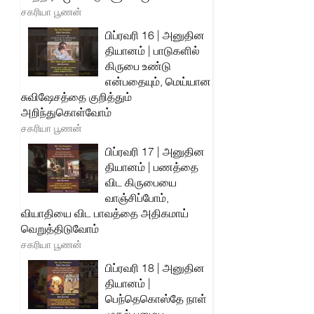
சகரியா பூணன்
பிப்ரவரி 16 | அனுதின
தியானம் | பாடுகளில்
கிருபை உண்டு
என்பதையும், மெய்யான
சுவிஷேசத்தை குறித்தும்
அறிந்துகொள்வோம்
சகரியா பூணன்
பிப்ரவரி 17 | அனுதின
தியானம் | பணத்தை
விட கிருபையை
வாஞ்சிப்போம்,
வியாதியை விட பாவத்தை அதிகமாய்
வெறுத்திடுவோம்
சகரியா பூணன்
பிப்ரவரி 18 | அனுதின
தியானம் |
பெந்தெகொஸ்தே நாள்