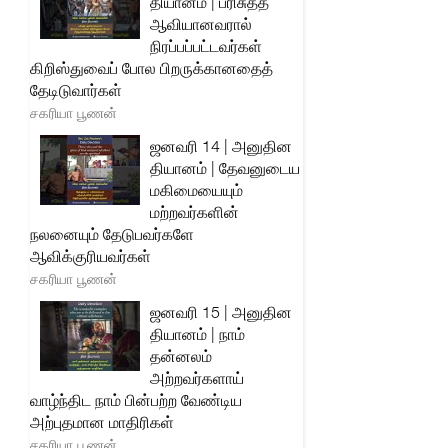
தியானம் | பரிசுத்த
ஆவியானவரால்
நிரப்பப்பட்டவர்கள்
கிறிஸ்துவைப் போல பிறருக்கானதைத்
தேடிடுவார்கள்
சகரியா பூணன்
ஜனவரி 14 | அனுதின
தியானம் | தேவனுடைய
மகிமையையும்
மற்றவர்களின்
நலனையும் தேடுபவர்களே
ஆவிக்குரியவர்கள்
சகரியா பூணன்
ஜனவரி 15 | அனுதின
தியானம் | நாம்
தன்னலம்
அற்றவர்களாய்
வாழ்ந்திட நாம் பின்பற்ற வேண்டிய
அற்புதமான மாதிரிகள்
சகரியா பூணன்