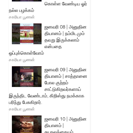
கொள்ள வேண்டிய ஓர்
நல்ல பழக்கம்
சகரியா பூணன்
ஜனவரி 08 | அனுதின
தியானம் | நம்மிடமும்
தவறு இருக்கலாம்
என்பதை
ஒப்புக்கொள்வோம்
சகரியா பூணன்
ஜனவரி 09 | அனுதின
தியானம் | சாத்தானை
போல குற்றம்
சாட்டுகிறவர்களாய்
இருந்திட வேண்டாம், கிறிஸ்து நமக்காக
பரிந்து பேசுகிறார்.
சகரியா பூணன்
ஜனவரி 10 | அனுதின
தியானம் |
சுயநலத்தையும்