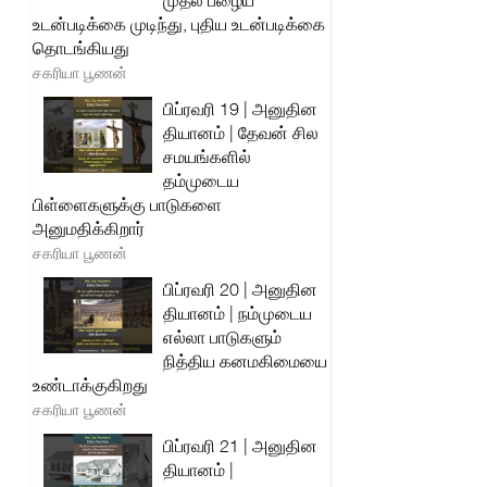
முதல் பழைய
உடன்படிக்கை முடிந்து, புதிய உடன்படிக்கை
தொடங்கியது
சகரியா பூணன்
பிப்ரவரி 19 | அனுதின
தியானம் | தேவன் சில
சமயங்களில்
தம்முடைய
பிள்ளைகளுக்கு பாடுகளை
அனுமதிக்கிறார்
சகரியா பூணன்
பிப்ரவரி 20 | அனுதின
தியானம் | நம்முடைய
எல்லா பாடுகளும்
நித்திய கனமகிமையை
உண்டாக்குகிறது
சகரியா பூணன்
பிப்ரவரி 21 | அனுதின
தியானம் |