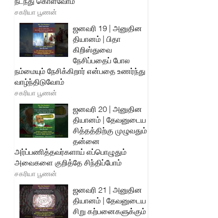
நடந்து கொள்வோம்
சகரியா பூணன்
ஜனவரி 19 | அனுதின
தியானம் | பிதா
கிறிஸ்துவை
நேசிப்பதைப் போல
நம்மையும் நேசிக்கிறார் என்பதை உணர்ந்து
வாழ்ந்திடுவோம்
சகரியா பூணன்
ஜனவரி 20 | அனுதின
தியானம் | தேவனுடைய
சித்தத்திற்கு முழுவதும்
தன்னை
அர்ப்பணித்தவர்களாய் எப்பொழுதும்
அவைகளை குறித்தே சிந்திப்போம்
சகரியா பூணன்
ஜனவரி 21 | அனுதின
தியானம் | தேவனுடைய
சிறு கற்பனைகளுக்கும்