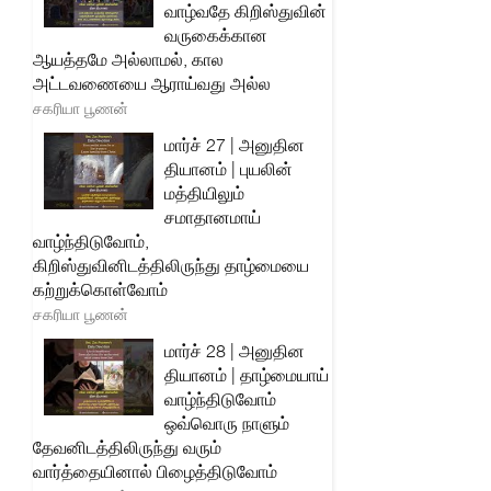
வாழ்வதே கிறிஸ்துவின்
வருகைக்கான
ஆயத்தமே அல்லாமல், கால
அட்டவணையை ஆராய்வது அல்ல
சகரியா பூணன்
மார்ச் 27 | அனுதின
தியானம் | புயலின்
மத்தியிலும்
சமாதானமாய்
வாழ்ந்திடுவோம்,
கிறிஸ்துவினிடத்திலிருந்து தாழ்மையை
கற்றுக்கொள்வோம்
சகரியா பூணன்
மார்ச் 28 | அனுதின
தியானம் | தாழ்மையாய்
வாழ்ந்திடுவோம்
ஒவ்வொரு நாளும்
தேவனிடத்திலிருந்து வரும்
வார்த்தையினால் பிழைத்திடுவோம்