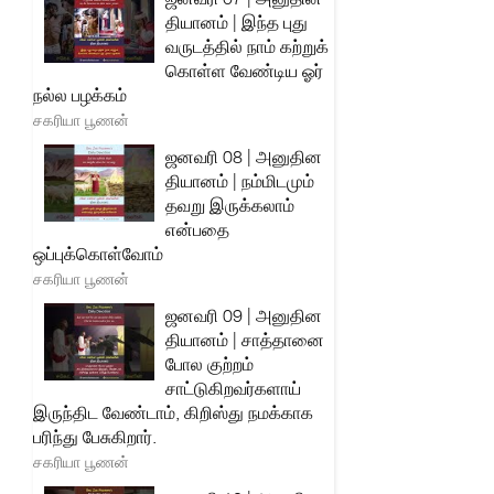
தியானம் | இந்த புது
வருடத்தில் நாம் கற்றுக்
கொள்ள வேண்டிய ஓர்
நல்ல பழக்கம்
சகரியா பூணன்
ஜனவரி 08 | அனுதின
தியானம் | நம்மிடமும்
தவறு இருக்கலாம்
என்பதை
ஒப்புக்கொள்வோம்
சகரியா பூணன்
ஜனவரி 09 | அனுதின
தியானம் | சாத்தானை
போல குற்றம்
சாட்டுகிறவர்களாய்
இருந்திட வேண்டாம், கிறிஸ்து நமக்காக
பரிந்து பேசுகிறார்.
சகரியா பூணன்