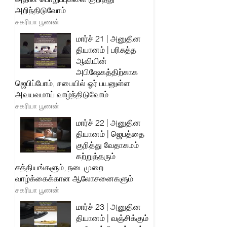
அறிந்திடுவோம்
சகரியா பூணன்
மார்ச் 21 | அனுதின
தியானம் | பரிசுத்த
ஆவியின்
அபிஷேகத்திற்காக
ஜெபிப்போம், சபையில் ஓர் பயனுள்ள
அவயவமாய் வாழ்ந்திடுவோம்
சகரியா பூணன்
மார்ச் 22 | அனுதின
தியானம் | ஜெபத்தை
குறித்து வேதாகமம்
கற்றுத்தரும்
சத்தியங்களும், நடைமுறை
வாழ்க்கைக்கான ஆலோசனைகளும்
சகரியா பூணன்
மார்ச் 23 | அனுதின
தியானம் | வஞ்சிக்கும்