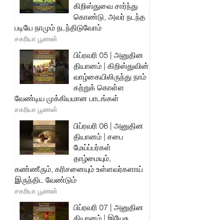
கிறிஸ்துவை சார்ந்து
கொண்டு, அவர் நடந்த
படியே நாமும் நடந்திடுவோம்
சகரியா பூணன்
பிப்ரவரி 05 | அனுதின
தியானம் | கிறிஸ்துவின்
வாழ்கையிலிருந்து நாம்
கற்றுக் கொள்ள
வேண்டிய முக்கியமான பாடங்கள்
சகரியா பூணன்
பிப்ரவரி 06 | அனுதின
தியானம் | சபை
மேய்ப்பர்கள்
தாழ்மையும்,
கண்ணீரும், கரிசனையும் உள்ளவர்களாய்
இருந்திட வேண்டும்
சகரியா பூணன்
பிப்ரவரி 07 | அனுதின
தியானம் | இயேசு