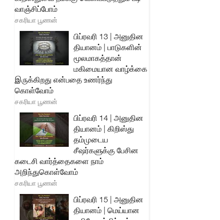
வாஞ்சிப்போம்
சகரியா பூணன்
பிப்ரவரி 13 | அனுதின
தியானம் | பாடுகளின்
மூலமாகத்தான்
மகிமையான வாழ்க்கை
இருக்கிறது என்பதை உணர்ந்து
கொள்வோம்
சகரியா பூணன்
பிப்ரவரி 14 | அனுதின
தியானம் | கிறிஸ்து
தம்முடைய
சீஷர்களுக்கு பேசின
கடைசி வார்த்தைகளை நாம்
அறிந்துகொள்வோம்
சகரியா பூணன்
பிப்ரவரி 15 | அனுதின
தியானம் | மெய்யான