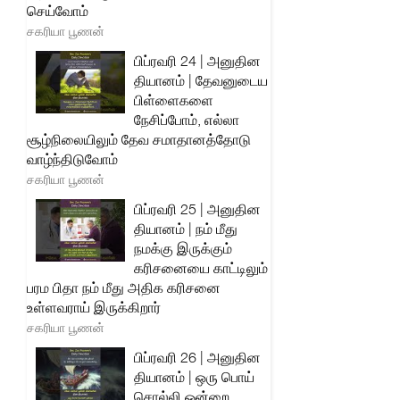
செய்வோம்
சகரியா பூணன்
பிப்ரவரி 24 | அனுதின
தியானம் | தேவனுடைய
பிள்ளைகளை
நேசிப்போம், எல்லா
சூழ்நிலையிலும் தேவ சமாதானத்தோடு
வாழ்ந்திடுவோம்
சகரியா பூணன்
பிப்ரவரி 25 | அனுதின
தியானம் | நம் மீது
நமக்கு இருக்கும்
கரிசனையை காட்டிலும்
பரம பிதா நம் மீது அதிக கரிசனை
உள்ளவராய் இருக்கிறார்
சகரியா பூணன்
பிப்ரவரி 26 | அனுதின
தியானம் | ஒரு பொய்
சொல்லி ஒன்றை