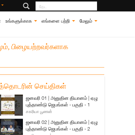
தேட
்
்
உங்களுக்காக
எங்களை பற்றி
மேலும்
மும், பிழையற்றவர்களாக
த்தொடரின் செய்திகள்
ஜனவரி 01 | அனுதின தியானம் | ஏழு
புத்தாண்டு ஜெபங்கள் - பகுதி - 1
சகரியா பூணன்
ஜனவரி 02 | அனுதின தியானம் | ஏழு
புத்தாண்டு ஜெபங்கள் - பகுதி - 2