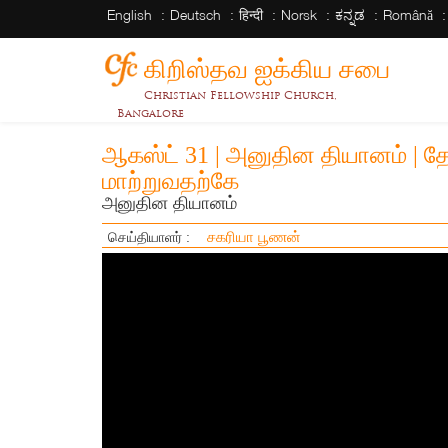
English
Deutsch
हिन्दी
Norsk
ಕನ್ನಡ
Română
கிறிஸ்தவ ஐக்கிய சபை
Christian Fellowship Church,
Bangalore
ஆகஸ்ட் 31 | அனுதின தியானம் | தே
மாற்றுவதற்கே
அனுதின தியானம்
சகரியா பூணன்
செய்தியாளர் :