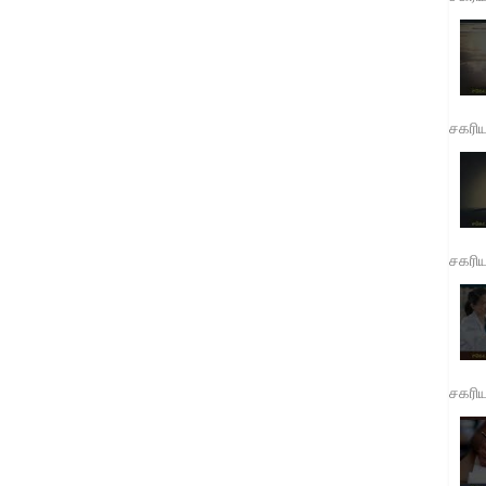
சகரி
சகரி
சகரி