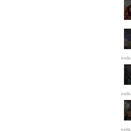
சகரி
சகரி
சகரி