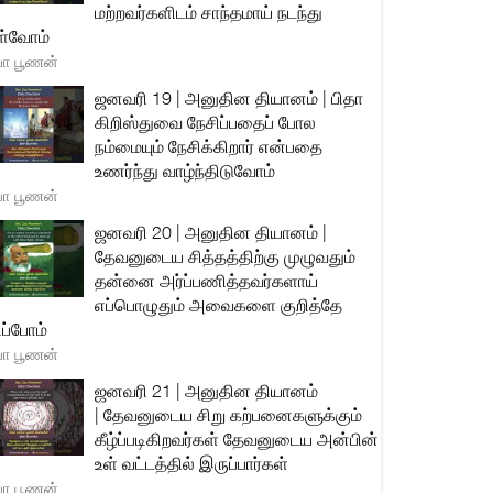
மற்றவர்களிடம் சாந்தமாய் நடந்து
்வோம்
யா பூணன்
ஜனவரி 19 | அனுதின தியானம் | பிதா
கிறிஸ்துவை நேசிப்பதைப் போல
நம்மையும் நேசிக்கிறார் என்பதை
உணர்ந்து வாழ்ந்திடுவோம்
யா பூணன்
ஜனவரி 20 | அனுதின தியானம் |
தேவனுடைய சித்தத்திற்கு முழுவதும்
தன்னை அர்ப்பணித்தவர்களாய்
எப்பொழுதும் அவைகளை குறித்தே
ிப்போம்
யா பூணன்
ஜனவரி 21 | அனுதின தியானம்
| தேவனுடைய சிறு கற்பனைகளுக்கும்
கீழ்ப்படிகிறவர்கள் தேவனுடைய அன்பின்
உள் வட்டத்தில் இருப்பார்கள்
யா பூணன்