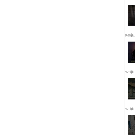
சகரி
சகரி
சகரி