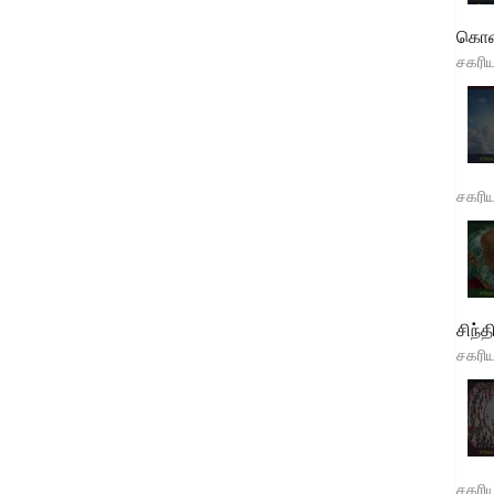
கொள
சகரி
சகரி
சிந்த
சகரி
சகரி