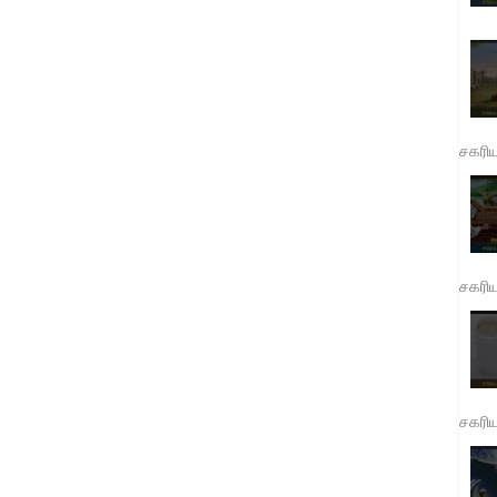
சகரி
சகரி
சகரி