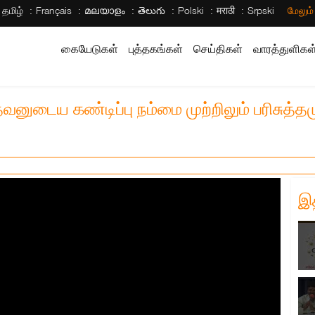
தமிழ்
Français
മലയാളം
తెలుగు
Polski
मराठी
Srpski
மேலும
கையேடுகள்
புத்தகங்கள்
செய்திகள்
வாரத்துளிகள
வனுடைய கண்டிப்பு நம்மை முற்றிலும் பரிசுத்த
இ