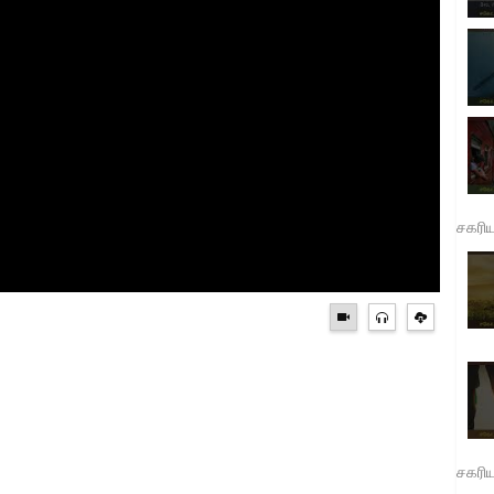
சகரி
சகரி