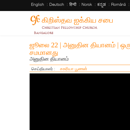
English
Deutsch
हिन्दी
Norsk
ಕನ್ನಡ
Română
கிறிஸ்தவ ஐக்கிய சபை
Christian Fellowship Church,
Bangalore
ஜூலை 22 | அனுதின தியானம் | ஒரு 
சமமானது
அனுதின தியானம்
சகரியா பூணன்
செய்தியாளர் :