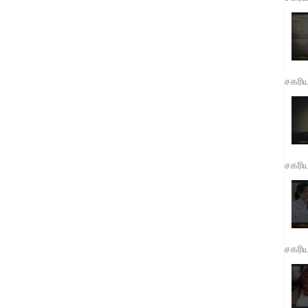
சகரி
சகரி
சகரி