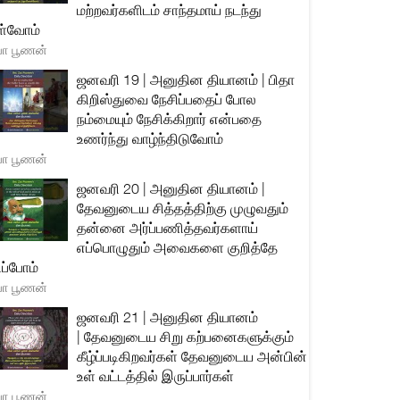
மற்றவர்களிடம் சாந்தமாய் நடந்து
்வோம்
யா பூணன்
ஜனவரி 19 | அனுதின தியானம் | பிதா
கிறிஸ்துவை நேசிப்பதைப் போல
நம்மையும் நேசிக்கிறார் என்பதை
உணர்ந்து வாழ்ந்திடுவோம்
யா பூணன்
ஜனவரி 20 | அனுதின தியானம் |
தேவனுடைய சித்தத்திற்கு முழுவதும்
தன்னை அர்ப்பணித்தவர்களாய்
எப்பொழுதும் அவைகளை குறித்தே
ிப்போம்
யா பூணன்
ஜனவரி 21 | அனுதின தியானம்
| தேவனுடைய சிறு கற்பனைகளுக்கும்
கீழ்ப்படிகிறவர்கள் தேவனுடைய அன்பின்
உள் வட்டத்தில் இருப்பார்கள்
யா பூணன்