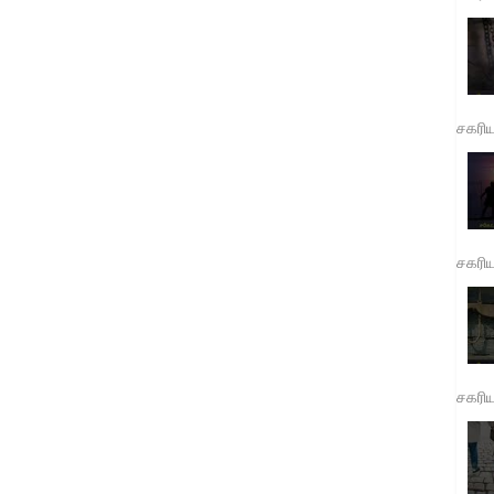
சகரி
சகரி
சகரி