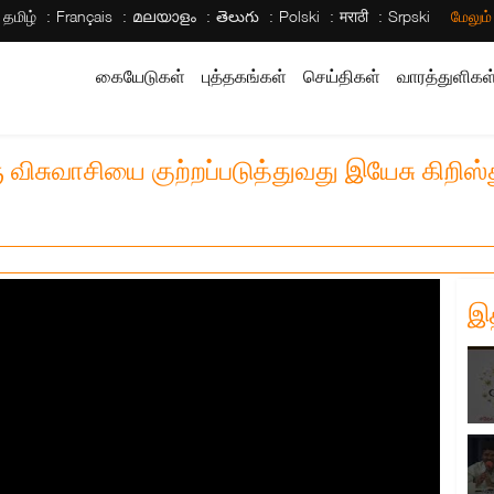
தமிழ்
Français
മലയാളം
తెలుగు
Polski
मराठी
Srpski
மேலும
கையேடுகள்
புத்தகங்கள்
செய்திகள்
வாரத்துளிகள
விசுவாசியை குற்றப்படுத்துவது இயேசு கிறிஸ்
இ