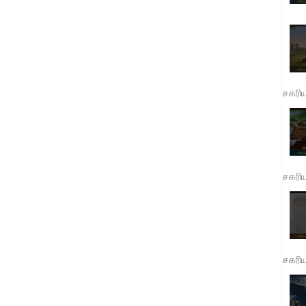
சகரி
சகரி
சகரி