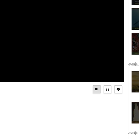
சகரி
சகரி