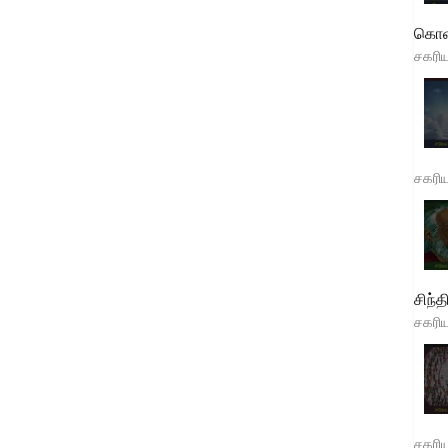
கொள
சகரி
சகரி
சிந்த
சகரி
சகரி