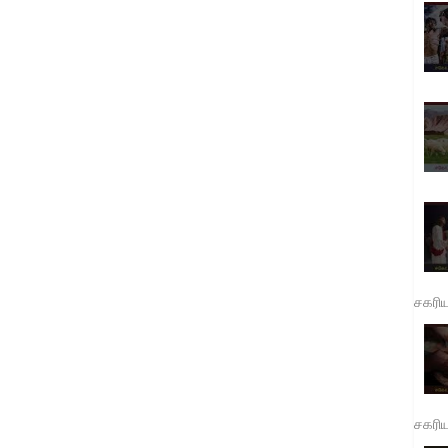
சகரி
சகரி