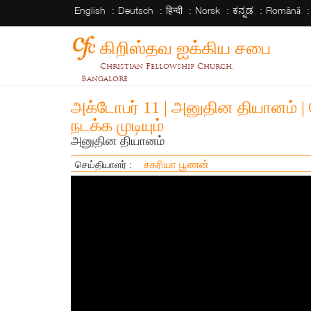
English
Deutsch
हिन्दी
Norsk
ಕನ್ನಡ
Română
கிறிஸ்தவ ஐக்கிய சபை
Christian Fellowship Church,
Bangalore
அக்டோபர் 11 | அனுதின தியானம் 
நடக்க முடியும்
அனுதின தியானம்
சகரியா பூணன்
செய்தியாளர் :