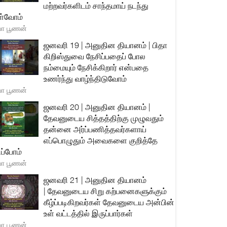
மற்றவர்களிடம் சாந்தமாய் நடந்து
்வோம்
யா பூணன்
ஜனவரி 19 | அனுதின தியானம் | பிதா
கிறிஸ்துவை நேசிப்பதைப் போல
நம்மையும் நேசிக்கிறார் என்பதை
உணர்ந்து வாழ்ந்திடுவோம்
யா பூணன்
ஜனவரி 20 | அனுதின தியானம் |
தேவனுடைய சித்தத்திற்கு முழுவதும்
தன்னை அர்ப்பணித்தவர்களாய்
எப்பொழுதும் அவைகளை குறித்தே
ிப்போம்
யா பூணன்
ஜனவரி 21 | அனுதின தியானம்
| தேவனுடைய சிறு கற்பனைகளுக்கும்
கீழ்ப்படிகிறவர்கள் தேவனுடைய அன்பின்
உள் வட்டத்தில் இருப்பார்கள்
யா பூணன்