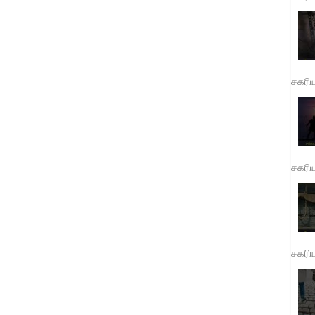
சகரி
சகரி
சகரி