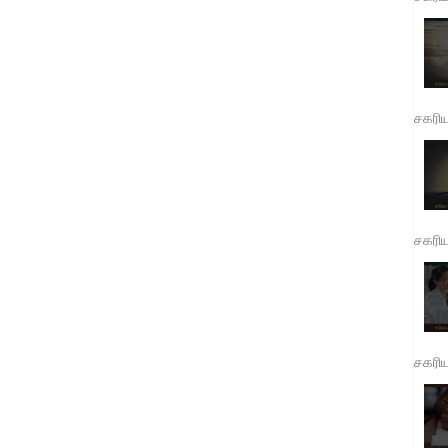
சகரி
சகரி
சகரி