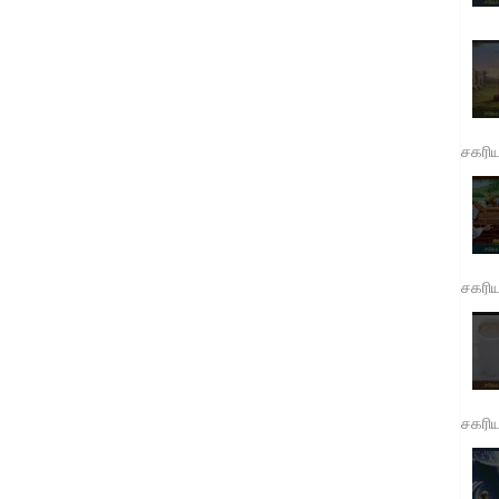
சகரி
சகரி
சகரி