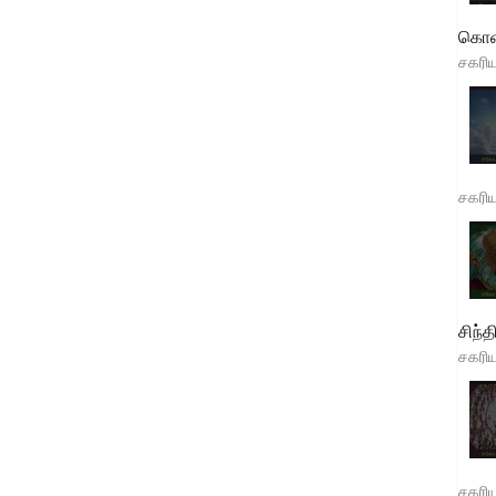
கொள
சகரி
சகரி
சிந்த
சகரி
சகரி