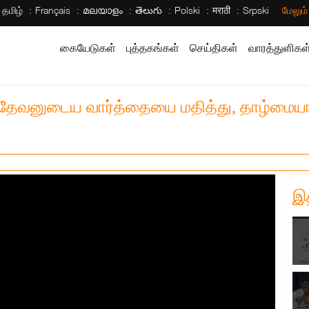
தமிழ்
Français
മലയാളം
తెలుగు
Polski
मराठी
Srpski
மேலும
கையேடுகள்
புத்தகங்கள்
செய்திகள்
வாரத்துளிகள
| தேவனுடைய வார்த்தையை மதித்து, தாழ்மையா
இ