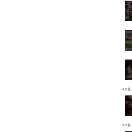
சகரி
சகரி