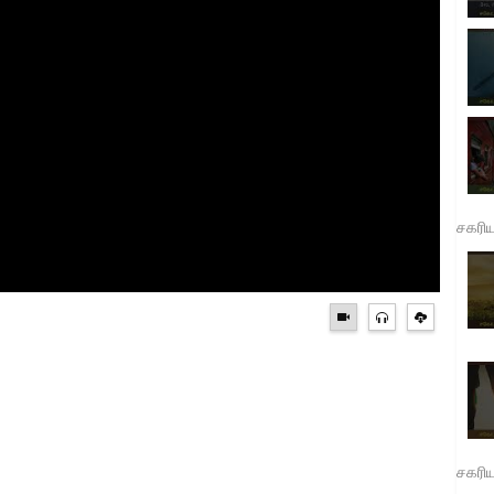
சகரி
சகரி