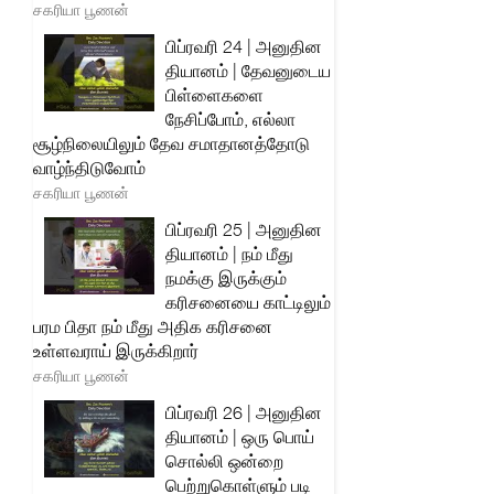
சகரியா பூணன்
பிப்ரவரி 24 | அனுதின
தியானம் | தேவனுடைய
பிள்ளைகளை
நேசிப்போம், எல்லா
சூழ்நிலையிலும் தேவ சமாதானத்தோடு
வாழ்ந்திடுவோம்
சகரியா பூணன்
பிப்ரவரி 25 | அனுதின
தியானம் | நம் மீது
நமக்கு இருக்கும்
கரிசனையை காட்டிலும்
பரம பிதா நம் மீது அதிக கரிசனை
உள்ளவராய் இருக்கிறார்
சகரியா பூணன்
பிப்ரவரி 26 | அனுதின
தியானம் | ஒரு பொய்
சொல்லி ஒன்றை
பெற்றுகொள்ளும் படி