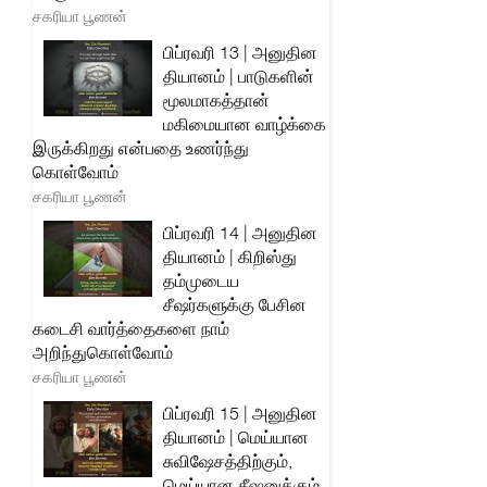
சகரியா பூணன்
பிப்ரவரி 13 | அனுதின
தியானம் | பாடுகளின்
மூலமாகத்தான்
மகிமையான வாழ்க்கை
இருக்கிறது என்பதை உணர்ந்து
கொள்வோம்
சகரியா பூணன்
பிப்ரவரி 14 | அனுதின
தியானம் | கிறிஸ்து
தம்முடைய
சீஷர்களுக்கு பேசின
கடைசி வார்த்தைகளை நாம்
அறிந்துகொள்வோம்
சகரியா பூணன்
பிப்ரவரி 15 | அனுதின
தியானம் | மெய்யான
சுவிஷேசத்திற்கும்,
மெய்யான சீஷனுக்கும்