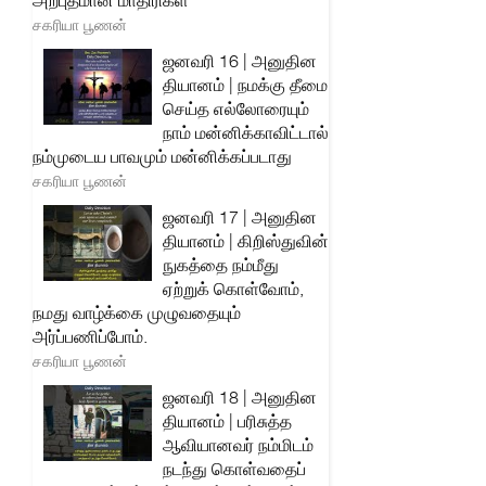
அற்புதமான மாதிரிகள்
சகரியா பூணன்
ஜனவரி 16 | அனுதின
தியானம் | நமக்கு தீமை
செய்த எல்லோரையும்
நாம் மன்னிக்காவிட்டால்
நம்முடைய பாவமும் மன்னிக்கப்படாது
சகரியா பூணன்
ஜனவரி 17 | அனுதின
தியானம் | கிறிஸ்துவின்
நுகத்தை நம்மீது
ஏற்றுக் கொள்வோம்,
நமது வாழ்க்கை முழுவதையும்
அர்ப்பணிப்போம்.
சகரியா பூணன்
ஜனவரி 18 | அனுதின
தியானம் | பரிசுத்த
ஆவியானவர் நம்மிடம்
நடந்து கொள்வதைப்