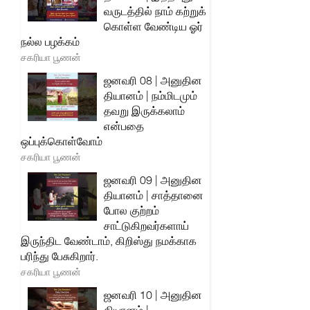
வருடத்தில் நாம் கற்றுக்
கொள்ள வேண்டிய ஓர்
நல்ல பழக்கம்
சகரியா பூணன்
ஜனவரி 08 | அனுதின
தியானம் | நம்மிடமும்
தவறு இருக்கலாம்
என்பதை
ஒப்புக்கொள்வோம்
சகரியா பூணன்
ஜனவரி 09 | அனுதின
தியானம் | சாத்தானை
போல குற்றம்
சாட்டுகிறவர்களாய்
இருந்திட வேண்டாம், கிறிஸ்து நமக்காக
பரிந்து பேசுகிறார்.
சகரியா பூணன்
ஜனவரி 10 | அனுதின