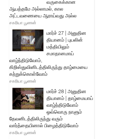
வருகைக்கான
ஆயத்தமே அல்லாமல், கால
அட்டவணையை ஆராய்வது அல்ல
சகரியா பூணன்
மார்ச் 27 | அனுதின
தியானம் | புயலின்
மத்தியிலும்
சமாதானமாய்
வாழ்ந்திடுவோம்,
கிறிஸ்துவினிடத்திலிருந்து தாழ்மையை
கற்றுக்கொள்வோம்
சகரியா பூணன்
மார்ச் 28 | அனுதின
தியானம் | தாழ்மையாய்
வாழ்ந்திடுவோம்
ஒவ்வொரு நாளும்
தேவனிடத்திலிருந்து வரும்
வார்த்தையினால் பிழைத்திடுவோம்
சகரியா பூணன்