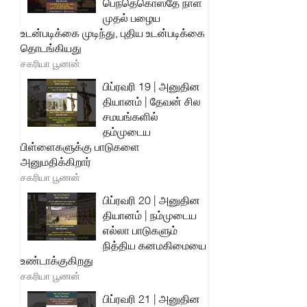
பெந்தெகொஸ்தே நாள்
முதல் பழைய
உடன்படிக்கை முடிந்து, புதிய உடன்படிக்கை
தொடங்கியது
சகரியா பூணன்
பிப்ரவரி 19 | அனுதின
தியானம் | தேவன் சில
சமயங்களில்
தம்முடைய
பிள்ளைகளுக்கு பாடுகளை
அனுமதிக்கிறார்
சகரியா பூணன்
பிப்ரவரி 20 | அனுதின
தியானம் | நம்முடைய
எல்லா பாடுகளும்
நித்திய கனமகிமையை
உண்டாக்குகிறது
சகரியா பூணன்
பிப்ரவரி 21 | அனுதின