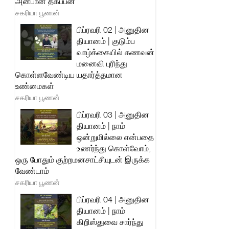
அன்பான தகப்பன்
சகரியா பூணன்
பிப்ரவரி 02 | அனுதின
தியானம் | குடும்ப
வாழ்க்கையில் கணவன்
மனைவி புரிந்து
கொள்ளவேண்டிய யதார்த்தமான
உண்மைகள்
சகரியா பூணன்
பிப்ரவரி 03 | அனுதின
தியானம் | நாம்
ஒன்றுமில்லை என்பதை
உணர்ந்து கொள்வோம்,
ஒரு போதும் குற்றமனசாட்சியுடன் இருக்க
வேண்டாம்
சகரியா பூணன்
பிப்ரவரி 04 | அனுதின
தியானம் | நாம்
கிறிஸ்துவை சார்ந்து