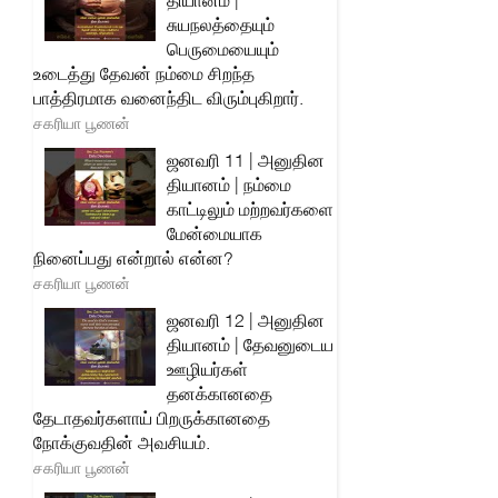
தியானம் |
சுயநலத்தையும்
பெருமையையும்
உடைத்து தேவன் நம்மை சிறந்த
பாத்திரமாக வனைந்திட விரும்புகிறார்.
சகரியா பூணன்
ஜனவரி 11 | அனுதின
தியானம் | நம்மை
காட்டிலும் மற்றவர்களை
மேன்மையாக
நினைப்பது என்றால் என்ன?
சகரியா பூணன்
ஜனவரி 12 | அனுதின
தியானம் | தேவனுடைய
ஊழியர்கள்
தனக்கானதை
தேடாதவர்களாய் பிறருக்கானதை
நோக்குவதின் அவசியம்.
சகரியா பூணன்