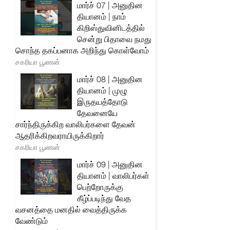
மார்ச் 07 | அனுதின
தியானம் | நாம்
கிறிஸ்துவினிடத்தில்
சென்று பிதாவை நமது
சொந்த தகப்பனாக அறிந்து கொள்வோம்
சகரியா பூணன்
மார்ச் 08 | அனுதின
தியானம் | முழு
இருதயத்தோடு
தேவனையே
சார்ந்திருக்கிற வாலிபர்களை தேவன்
ஆதரிக்கிறவராயிருக்கிறார்
சகரியா பூணன்
மார்ச் 09 | அனுதின
தியானம் | வாலிபர்கள்
பெற்றோருக்கு
கீழ்ப்படிந்து வேத
வசனத்தை மனதில் வைத்திருக்க
வேண்டும்