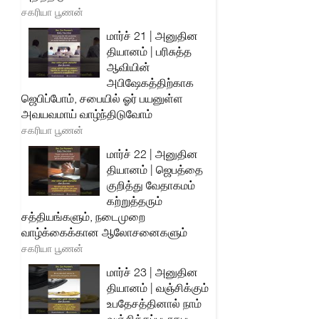
சகரியா பூணன்
மார்ச் 21 | அனுதின
தியானம் | பரிசுத்த
ஆவியின்
அபிஷேகத்திற்காக
ஜெபிப்போம், சபையில் ஓர் பயனுள்ள
அவயவமாய் வாழ்ந்திடுவோம்
சகரியா பூணன்
மார்ச் 22 | அனுதின
தியானம் | ஜெபத்தை
குறித்து வேதாகமம்
கற்றுத்தரும்
சத்தியங்களும், நடைமுறை
வாழ்க்கைக்கான ஆலோசனைகளும்
சகரியா பூணன்
மார்ச் 23 | அனுதின
தியானம் | வஞ்சிக்கும்
உபதேசத்தினால் நாம்