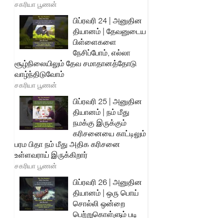
சகரியா பூணன்
பிப்ரவரி 24 | அனுதின
தியானம் | தேவனுடைய
பிள்ளைகளை
நேசிப்போம், எல்லா
சூழ்நிலையிலும் தேவ சமாதானத்தோடு
வாழ்ந்திடுவோம்
சகரியா பூணன்
பிப்ரவரி 25 | அனுதின
தியானம் | நம் மீது
நமக்கு இருக்கும்
கரிசனையை காட்டிலும்
பரம பிதா நம் மீது அதிக கரிசனை
உள்ளவராய் இருக்கிறார்
சகரியா பூணன்
பிப்ரவரி 26 | அனுதின
தியானம் | ஒரு பொய்
சொல்லி ஒன்றை
பெற்றுகொள்ளும் படி