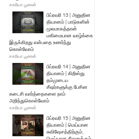
சகரியா பூணன்
பிப்ரவரி 13 | அனுதின
தியானம் | பாடுகளின்
மூலமாகத்தான்
மகிமையான வாழ்க்கை
இருக்கிறது என்பதை உணர்ந்து
கொள்வோம்
சகரியா பூணன்
பிப்ரவரி 14 | அனுதின
தியானம் | கிறிஸ்து
தம்முடைய
சீஷர்களுக்கு பேசின
கடைசி வார்த்தைகளை நாம்
அறிந்துகொள்வோம்
சகரியா பூணன்
பிப்ரவரி 15 | அனுதின
தியானம் | மெய்யான
சுவிஷேசத்திற்கும்,
மெய்யான சீஷனுக்கும்