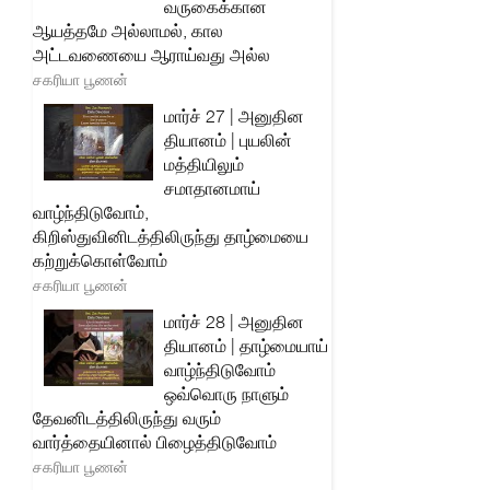
வருகைக்கான
ஆயத்தமே அல்லாமல், கால
அட்டவணையை ஆராய்வது அல்ல
சகரியா பூணன்
மார்ச் 27 | அனுதின
தியானம் | புயலின்
மத்தியிலும்
சமாதானமாய்
வாழ்ந்திடுவோம்,
கிறிஸ்துவினிடத்திலிருந்து தாழ்மையை
கற்றுக்கொள்வோம்
சகரியா பூணன்
மார்ச் 28 | அனுதின
தியானம் | தாழ்மையாய்
வாழ்ந்திடுவோம்
ஒவ்வொரு நாளும்
தேவனிடத்திலிருந்து வரும்
வார்த்தையினால் பிழைத்திடுவோம்
சகரியா பூணன்