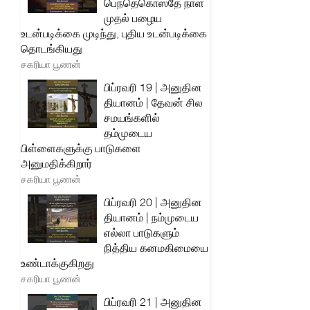
பெந்தெகொஸ்தே நாள்
முதல் பழைய
உடன்படிக்கை முடிந்து, புதிய உடன்படிக்கை
தொடங்கியது
சகரியா பூணன்
பிப்ரவரி 19 | அனுதின
தியானம் | தேவன் சில
சமயங்களில்
தம்முடைய
பிள்ளைகளுக்கு பாடுகளை
அனுமதிக்கிறார்
சகரியா பூணன்
பிப்ரவரி 20 | அனுதின
தியானம் | நம்முடைய
எல்லா பாடுகளும்
நித்திய கனமகிமையை
உண்டாக்குகிறது
சகரியா பூணன்
பிப்ரவரி 21 | அனுதின