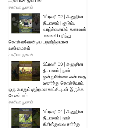
அன்பான தகப்பன்
சகரியா பூணன்
பிப்ரவரி 02 | அனுதின
தியானம் | குடும்ப
வாழ்க்கையில் கணவன்
மனைவி புரிந்து
கொள்ளவேண்டிய யதார்த்தமான
உண்மைகள்
சகரியா பூணன்
பிப்ரவரி 03 | அனுதின
தியானம் | நாம்
ஒன்றுமில்லை என்பதை
உணர்ந்து கொள்வோம்,
ஒரு போதும் குற்றமனசாட்சியுடன் இருக்க
வேண்டாம்
சகரியா பூணன்
பிப்ரவரி 04 | அனுதின
தியானம் | நாம்
கிறிஸ்துவை சார்ந்து