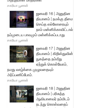
அற்புதமான மாதிரிகள்
சகரியா பூணன்
ஜனவரி 16 | அனுதின
தியானம் | நமக்கு தீமை
செய்த எல்லோரையும்
நாம் மன்னிக்காவிட்டால்
நம்முடைய பாவமும் மன்னிக்கப்படாது
சகரியா பூணன்
ஜனவரி 17 | அனுதின
தியானம் | கிறிஸ்துவின்
நுகத்தை நம்மீது
ஏற்றுக் கொள்வோம்,
நமது வாழ்க்கை முழுவதையும்
அர்ப்பணிப்போம்.
சகரியா பூணன்
ஜனவரி 18 | அனுதின
தியானம் | பரிசுத்த
ஆவியானவர் நம்மிடம்
நடந்து கொள்வதைப்