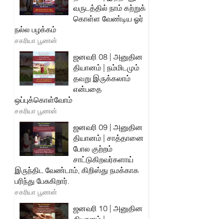
வருடத்தில் நாம் கற்றுக்
கொள்ள வேண்டிய ஓர்
நல்ல பழக்கம்
சகரியா பூணன்
ஜனவரி 08 | அனுதின
தியானம் | நம்மிடமும்
தவறு இருக்கலாம்
என்பதை
ஒப்புக்கொள்வோம்
சகரியா பூணன்
ஜனவரி 09 | அனுதின
தியானம் | சாத்தானை
போல குற்றம்
சாட்டுகிறவர்களாய்
இருந்திட வேண்டாம், கிறிஸ்து நமக்காக
பரிந்து பேசுகிறார்.
சகரியா பூணன்
ஜனவரி 10 | அனுதின