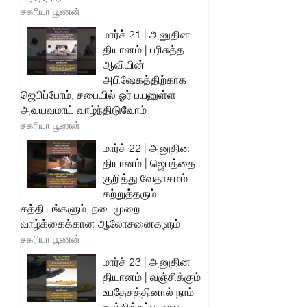
சகரியா பூணன்
மார்ச் 21 | அனுதின
தியானம் | பரிசுத்த
ஆவியின்
அபிஷேகத்திற்காக
ஜெபிப்போம், சபையில் ஓர் பயனுள்ள
அவயவமாய் வாழ்ந்திடுவோம்
சகரியா பூணன்
மார்ச் 22 | அனுதின
தியானம் | ஜெபத்தை
குறித்து வேதாகமம்
கற்றுத்தரும்
சத்தியங்களும், நடைமுறை
வாழ்க்கைக்கான ஆலோசனைகளும்
சகரியா பூணன்
மார்ச் 23 | அனுதின
தியானம் | வஞ்சிக்கும்
உபதேசத்தினால் நாம்