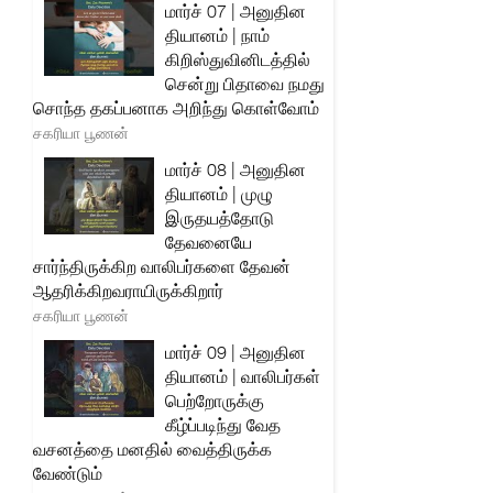
மார்ச் 07 | அனுதின
தியானம் | நாம்
கிறிஸ்துவினிடத்தில்
சென்று பிதாவை நமது
சொந்த தகப்பனாக அறிந்து கொள்வோம்
சகரியா பூணன்
மார்ச் 08 | அனுதின
தியானம் | முழு
இருதயத்தோடு
தேவனையே
சார்ந்திருக்கிற வாலிபர்களை தேவன்
ஆதரிக்கிறவராயிருக்கிறார்
சகரியா பூணன்
மார்ச் 09 | அனுதின
தியானம் | வாலிபர்கள்
பெற்றோருக்கு
கீழ்ப்படிந்து வேத
வசனத்தை மனதில் வைத்திருக்க
வேண்டும்