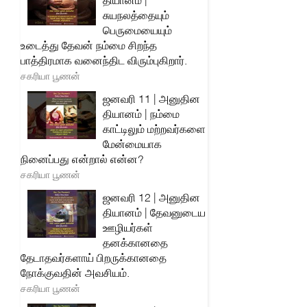
தியானம் |
சுயநலத்தையும்
பெருமையையும்
உடைத்து தேவன் நம்மை சிறந்த
பாத்திரமாக வனைந்திட விரும்புகிறார்.
சகரியா பூணன்
ஜனவரி 11 | அனுதின
தியானம் | நம்மை
காட்டிலும் மற்றவர்களை
மேன்மையாக
நினைப்பது என்றால் என்ன?
சகரியா பூணன்
ஜனவரி 12 | அனுதின
தியானம் | தேவனுடைய
ஊழியர்கள்
தனக்கானதை
தேடாதவர்களாய் பிறருக்கானதை
நோக்குவதின் அவசியம்.
சகரியா பூணன்