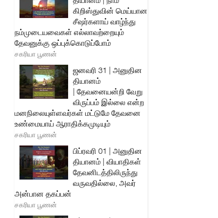
தியானம் | நாம்
கிறிஸ்துவின் மெய்யான
சீஷர்களாய் வாழ்ந்து
நம்முடையவைகள் எல்லாவற்றையும்
தேவனுக்கு ஒப்புக்கொடுப்போம்
சகரியா பூணன்
ஜனவரி 31 | அனுதின
தியானம்
| தேவனையன்றி வேறு
விருப்பம் இல்லை என்ற
மனநிலையுள்ளவர்கள் மட்டுமே தேவனை
உண்மையாய் ஆராதிக்கமுடியும்
சகரியா பூணன்
பிப்ரவரி 01 | அனுதின
தியானம் | வியாதிகள்
தேவனிடத்திலிருந்து
வருவதில்லை, அவர்
அன்பான தகப்பன்
சகரியா பூணன்