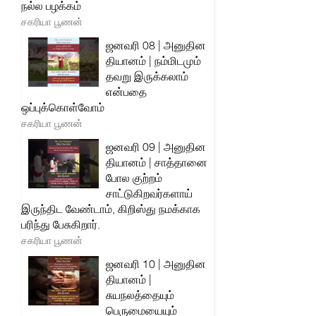
நல்ல பழக்கம்
சகரியா பூணன்
ஜனவரி 08 | அனுதின
தியானம் | நம்மிடமும்
தவறு இருக்கலாம்
என்பதை
ஒப்புக்கொள்வோம்
சகரியா பூணன்
ஜனவரி 09 | அனுதின
தியானம் | சாத்தானை
போல குற்றம்
சாட்டுகிறவர்களாய்
இருந்திட வேண்டாம், கிறிஸ்து நமக்காக
பரிந்து பேசுகிறார்.
சகரியா பூணன்
ஜனவரி 10 | அனுதின
தியானம் |
சுயநலத்தையும்
பெருமையையும்