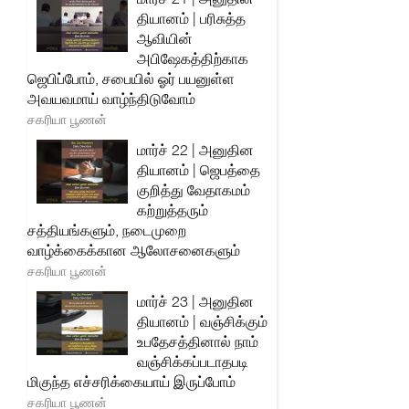
தியானம் | பரிசுத்த
ஆவியின்
அபிஷேகத்திற்காக
ஜெபிப்போம், சபையில் ஓர் பயனுள்ள
அவயவமாய் வாழ்ந்திடுவோம்
சகரியா பூணன்
மார்ச் 22 | அனுதின
தியானம் | ஜெபத்தை
குறித்து வேதாகமம்
கற்றுத்தரும்
சத்தியங்களும், நடைமுறை
வாழ்க்கைக்கான ஆலோசனைகளும்
சகரியா பூணன்
மார்ச் 23 | அனுதின
தியானம் | வஞ்சிக்கும்
உபதேசத்தினால் நாம்
வஞ்சிக்கப்படாதபடி
மிகுந்த எச்சரிக்கையாய் இருப்போம்
சகரியா பூணன்