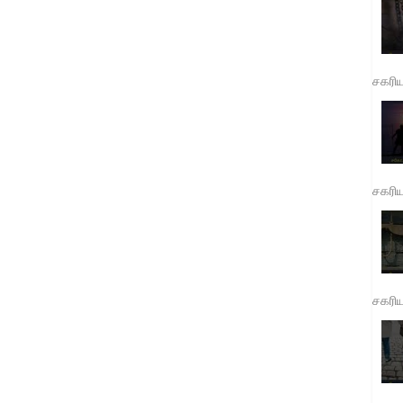
சகரி
சகரி
சகரி