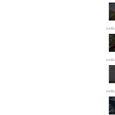
சகரி
சகரி
சகரி