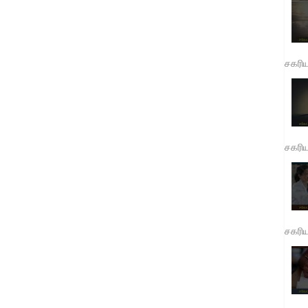
சகரி
சகரி
சகரி