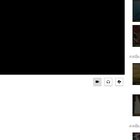
சகரி
சகரி