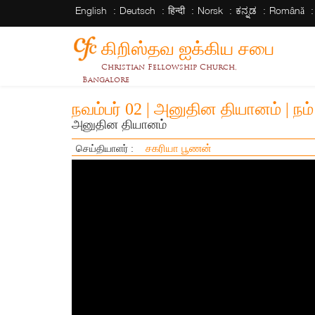
English
Deutsch
हिन्दी
Norsk
ಕನ್ನಡ
Română
கிறிஸ்தவ ஐக்கிய சபை
Christian Fellowship Church,
Bangalore
நவம்பர் 02 | அனுதின தியானம் | நம
அனுதின தியானம்
சகரியா பூணன்
செய்தியாளர் :