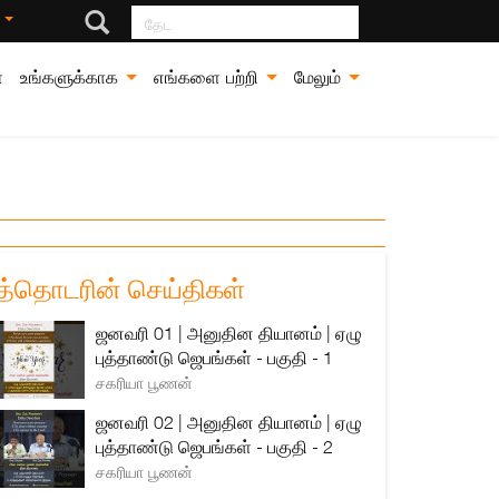
தேட
்
்
உங்களுக்காக
எங்களை பற்றி
மேலும்
த்தொடரின் செய்திகள்
ஜனவரி 01 | அனுதின தியானம் | ஏழு
புத்தாண்டு ஜெபங்கள் - பகுதி - 1
சகரியா பூணன்
ஜனவரி 02 | அனுதின தியானம் | ஏழு
புத்தாண்டு ஜெபங்கள் - பகுதி - 2
சகரியா பூணன்