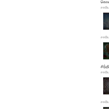
கொள
சகரி
சகரி
சிந்த
சகரி
சகரி