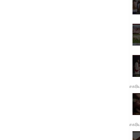
சகரி
சகரி