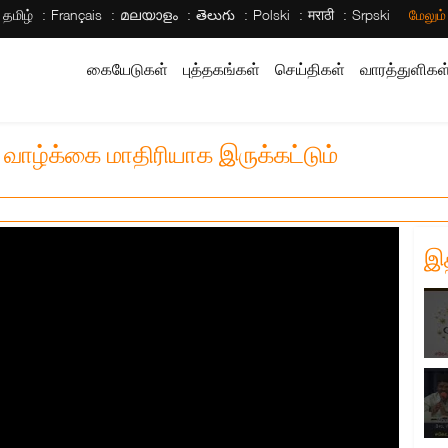
தமிழ்
Français
മലയാളം
తెలుగు
Polski
मराठी
Srpski
மேலும
கையேடுகள்
புத்தகங்கள்
செய்திகள்
வாரத்துளிகள
் வாழ்க்கை மாதிரியாக இருக்கட்டும்
இ