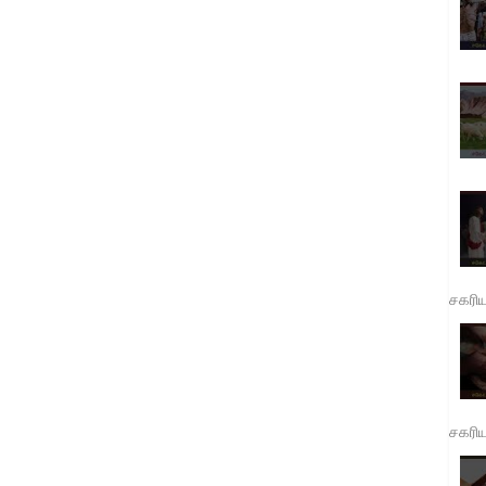
சகரி
சகரி