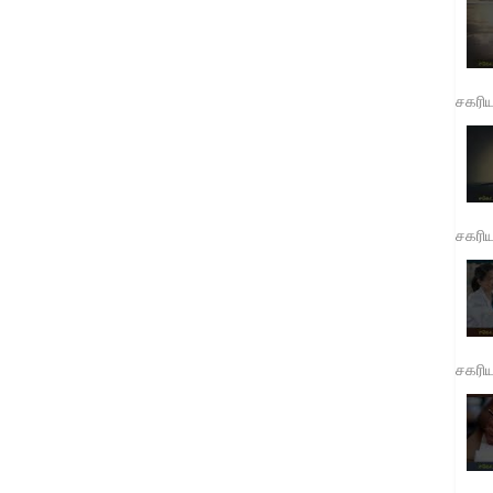
சகரி
சகரி
சகரி