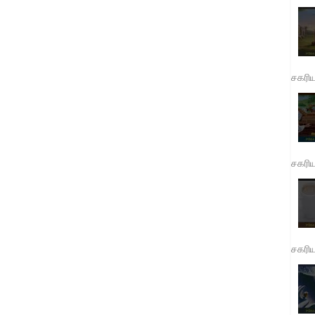
சகரி
சகரி
சகரி