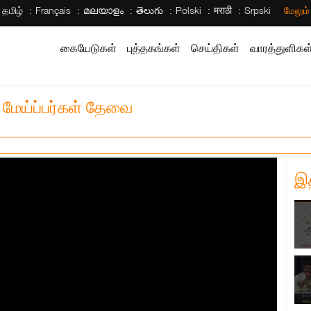
தமிழ்
Français
മലയാളം
తెలుగు
Polski
मराठी
Srpski
மேலும
கையேடுகள்
புத்தகங்கள்
செய்திகள்
வாரத்துளிகள
ல மேய்ப்பர்கள் தேவை
இ