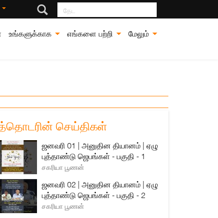
தேட
்
்
உங்களுக்காக
எங்களை பற்றி
மேலும்
த்தொடரின் செய்திகள்
ஜனவரி 01 | அனுதின தியானம் | ஏழு
புத்தாண்டு ஜெபங்கள் - பகுதி - 1
சகரியா பூணன்
ஜனவரி 02 | அனுதின தியானம் | ஏழு
புத்தாண்டு ஜெபங்கள் - பகுதி - 2
சகரியா பூணன்