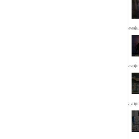
சகரி
சகரி
சகரி