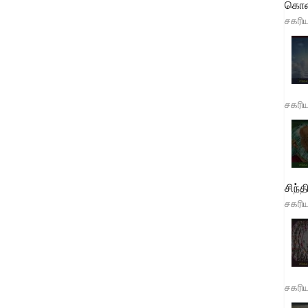
கொள
சகரி
சகரி
சிந்த
சகரி
சகரி