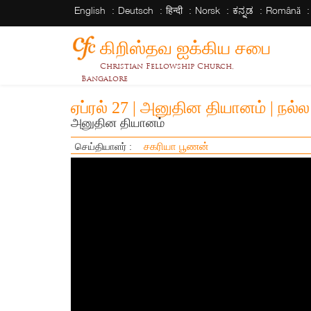
English
Deutsch
हिन्दी
Norsk
ಕನ್ನಡ
Română
கிறிஸ்தவ ஐக்கிய சபை
Christian Fellowship Church,
Bangalore
ஏப்ரல் 27 | அனுதின தியானம் | நல்
அனுதின தியானம்
சகரியா பூணன்
செய்தியாளர் :