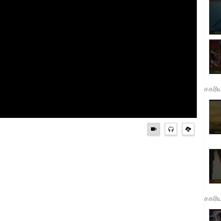
சகரி
சகரி