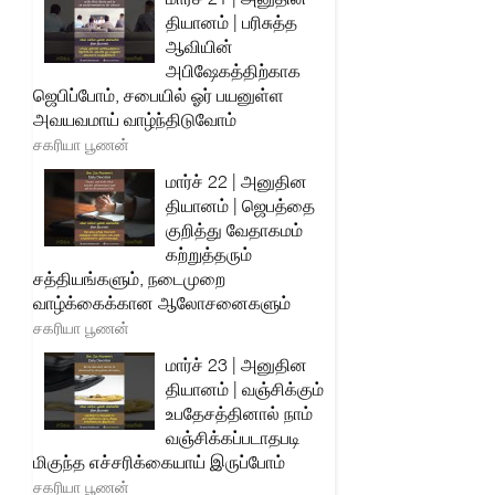
தியானம் | பரிசுத்த
ஆவியின்
அபிஷேகத்திற்காக
ஜெபிப்போம், சபையில் ஓர் பயனுள்ள
அவயவமாய் வாழ்ந்திடுவோம்
சகரியா பூணன்
மார்ச் 22 | அனுதின
தியானம் | ஜெபத்தை
குறித்து வேதாகமம்
கற்றுத்தரும்
சத்தியங்களும், நடைமுறை
வாழ்க்கைக்கான ஆலோசனைகளும்
சகரியா பூணன்
மார்ச் 23 | அனுதின
தியானம் | வஞ்சிக்கும்
உபதேசத்தினால் நாம்
வஞ்சிக்கப்படாதபடி
மிகுந்த எச்சரிக்கையாய் இருப்போம்
சகரியா பூணன்