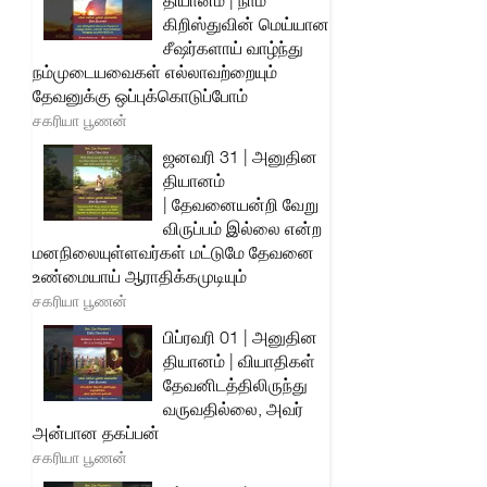
தியானம் | நாம்
கிறிஸ்துவின் மெய்யான
சீஷர்களாய் வாழ்ந்து
நம்முடையவைகள் எல்லாவற்றையும்
தேவனுக்கு ஒப்புக்கொடுப்போம்
சகரியா பூணன்
ஜனவரி 31 | அனுதின
தியானம்
| தேவனையன்றி வேறு
விருப்பம் இல்லை என்ற
மனநிலையுள்ளவர்கள் மட்டுமே தேவனை
உண்மையாய் ஆராதிக்கமுடியும்
சகரியா பூணன்
பிப்ரவரி 01 | அனுதின
தியானம் | வியாதிகள்
தேவனிடத்திலிருந்து
வருவதில்லை, அவர்
அன்பான தகப்பன்
சகரியா பூணன்