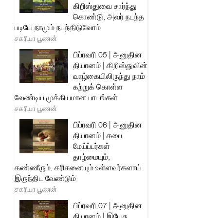
கிறிஸ்துவை சார்ந்து
கொண்டு, அவர் நடந்த
படியே நாமும் நடந்திடுவோம்
சகரியா பூணன்
பிப்ரவரி 05 | அனுதின
தியானம் | கிறிஸ்துவின்
வாழ்கையிலிருந்து நாம்
கற்றுக் கொள்ள
வேண்டிய முக்கியமான பாடங்கள்
சகரியா பூணன்
பிப்ரவரி 06 | அனுதின
தியானம் | சபை
மேய்ப்பர்கள்
தாழ்மையும்,
கண்ணீரும், கரிசனையும் உள்ளவர்களாய்
இருந்திட வேண்டும்
சகரியா பூணன்
பிப்ரவரி 07 | அனுதின
தியானம் | இயேசு