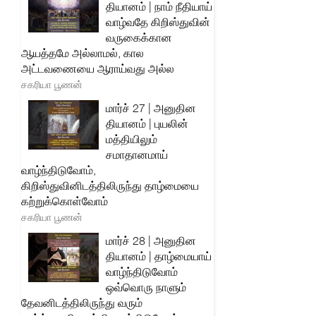
தியானம் | நாம் நீதியாய்
வாழ்வதே கிறிஸ்துவின்
வருகைக்கான
ஆயத்தமே அல்லாமல், கால
அட்டவணையை ஆராய்வது அல்ல
சகரியா பூணன்
மார்ச் 27 | அனுதின
தியானம் | புயலின்
மத்தியிலும்
சமாதானமாய்
வாழ்ந்திடுவோம்,
கிறிஸ்துவினிடத்திலிருந்து தாழ்மையை
கற்றுக்கொள்வோம்
சகரியா பூணன்
மார்ச் 28 | அனுதின
தியானம் | தாழ்மையாய்
வாழ்ந்திடுவோம்
ஒவ்வொரு நாளும்
தேவனிடத்திலிருந்து வரும்