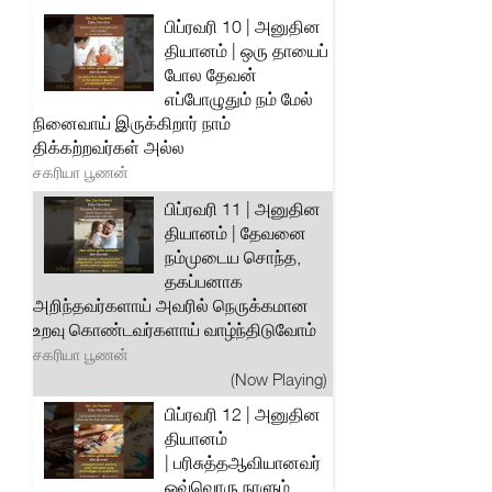
பிப்ரவரி 10 | அனுதின
தியானம் | ஒரு தாயைப்
போல தேவன்
எப்போழுதும் நம் மேல்
நினைவாய் இருக்கிறார் நாம்
திக்கற்றவர்கள் அல்ல
சகரியா பூணன்
பிப்ரவரி 11 | அனுதின
தியானம் | தேவனை
நம்முடைய சொந்த,
தகப்பனாக
அறிந்தவர்களாய் அவரில் நெருக்கமான
உறவு கொண்டவர்களாய் வாழ்ந்திடுவோம்
சகரியா பூணன்
(Now Playing)
பிப்ரவரி 12 | அனுதின
தியானம்
| பரிசுத்தஆவியானவர்
ஒவ்வொரு நாளும்