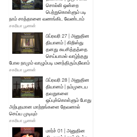
சொல்லி ஒன்றை
பெற்றுகொள்ளும் படி
நாம் சாத்தானை வணங்கிட வேண்டாம்
சகரியா பூணன்
பிப்ரவரி 27 | அனுதின
தியானம் | கிறிஸ்து
தனது சுயசித்தத்தை
செய்யாமல் வாழ்ந்தது
போல நாமும் வாழும்படி மனந்திரும்புவோம்
சகரியா பூணன்
பிப்ரவரி 28 | அனுதின
தியானம் | நம்முடைய
தவறுகளை
ஒப்புக்கொள்ளும் போது
அற்புதமான மாற்றங்களை தேவனால்
செய்ய முடியும்
சகரியா பூணன்
மார்ச் 01 | அனுதின