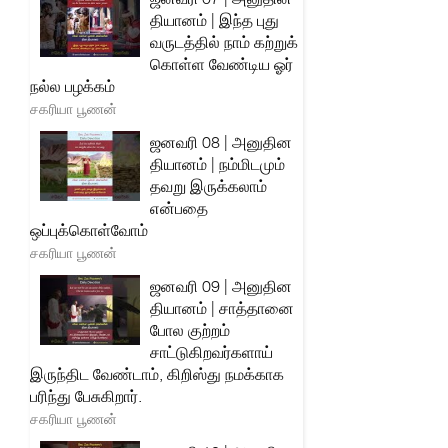
தியானம் | இந்த புது
வருடத்தில் நாம் கற்றுக்
கொள்ள வேண்டிய ஓர்
நல்ல பழக்கம்
சகரியா பூணன்
ஜனவரி 08 | அனுதின
தியானம் | நம்மிடமும்
தவறு இருக்கலாம்
என்பதை
ஒப்புக்கொள்வோம்
சகரியா பூணன்
ஜனவரி 09 | அனுதின
தியானம் | சாத்தானை
போல குற்றம்
சாட்டுகிறவர்களாய்
இருந்திட வேண்டாம், கிறிஸ்து நமக்காக
பரிந்து பேசுகிறார்.
சகரியா பூணன்