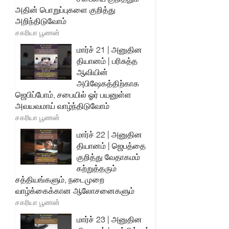
அதின் பொறுப்புகளை குறித்து
அறிந்திடுவோம்
சகரியா பூணன்
மார்ச் 21 | அனுதின
தியானம் | பரிசுத்த
ஆவியின்
அபிஷேகத்திற்காக
ஜெபிப்போம், சபையில் ஓர் பயனுள்ள
அவயவமாய் வாழ்ந்திடுவோம்
சகரியா பூணன்
மார்ச் 22 | அனுதின
தியானம் | ஜெபத்தை
குறித்து வேதாகமம்
கற்றுத்தரும்
சத்தியங்களும், நடைமுறை
வாழ்க்கைக்கான ஆலோசனைகளும்
சகரியா பூணன்
மார்ச் 23 | அனுதின