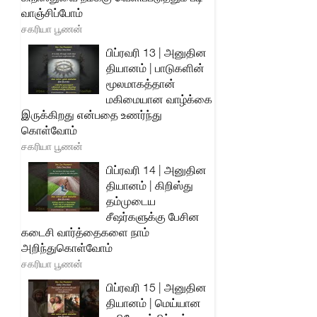
வாஞ்சிப்போம்
சகரியா பூணன்
பிப்ரவரி 13 | அனுதின
தியானம் | பாடுகளின்
மூலமாகத்தான்
மகிமையான வாழ்க்கை
இருக்கிறது என்பதை உணர்ந்து
கொள்வோம்
சகரியா பூணன்
பிப்ரவரி 14 | அனுதின
தியானம் | கிறிஸ்து
தம்முடைய
சீஷர்களுக்கு பேசின
கடைசி வார்த்தைகளை நாம்
அறிந்துகொள்வோம்
சகரியா பூணன்
பிப்ரவரி 15 | அனுதின
தியானம் | மெய்யான