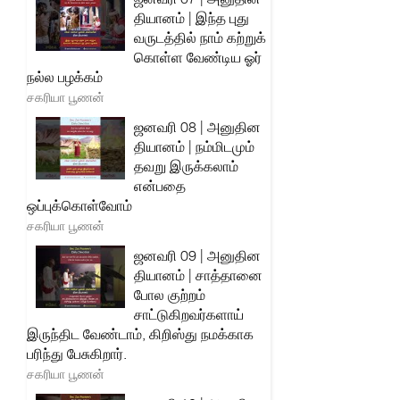
தியானம் | இந்த புது
வருடத்தில் நாம் கற்றுக்
கொள்ள வேண்டிய ஓர்
நல்ல பழக்கம்
சகரியா பூணன்
ஜனவரி 08 | அனுதின
தியானம் | நம்மிடமும்
தவறு இருக்கலாம்
என்பதை
ஒப்புக்கொள்வோம்
சகரியா பூணன்
ஜனவரி 09 | அனுதின
தியானம் | சாத்தானை
போல குற்றம்
சாட்டுகிறவர்களாய்
இருந்திட வேண்டாம், கிறிஸ்து நமக்காக
பரிந்து பேசுகிறார்.
சகரியா பூணன்