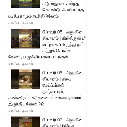
கிறிஸ்துவை சார்ந்து
கொண்டு, அவர் நடந்த
படியே நாமும் நடந்திடுவோம்
சகரியா பூணன்
பிப்ரவரி 05 | அனுதின
தியானம் | கிறிஸ்துவின்
வாழ்கையிலிருந்து நாம்
கற்றுக் கொள்ள
வேண்டிய முக்கியமான பாடங்கள்
சகரியா பூணன்
பிப்ரவரி 06 | அனுதின
தியானம் | சபை
மேய்ப்பர்கள்
தாழ்மையும்,
கண்ணீரும், கரிசனையும் உள்ளவர்களாய்
இருந்திட வேண்டும்
சகரியா பூணன்
பிப்ரவரி 07 | அனுதின
தியானம் | இயேசு