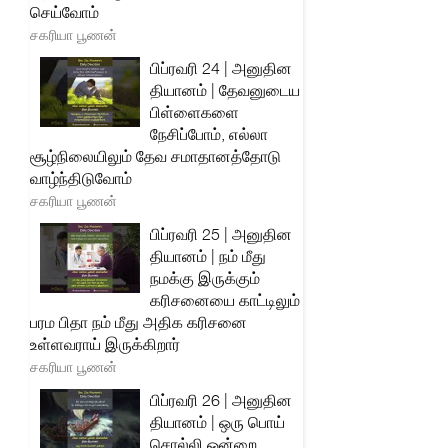
செய்வோம்
சகரியா பூணன்
பிப்ரவரி 24 | அனுதின
தியானம் | தேவனுடைய
பிள்ளைகளை
நேசிப்போம், எல்லா
சூழ்நிலையிலும் தேவ சமாதானத்தோடு
வாழ்ந்திடுவோம்
சகரியா பூணன்
பிப்ரவரி 25 | அனுதின
தியானம் | நம் மீது
நமக்கு இருக்கும்
கரிசனையை காட்டிலும்
பரம பிதா நம் மீது அதிக கரிசனை
உள்ளவராய் இருக்கிறார்
சகரியா பூணன்
பிப்ரவரி 26 | அனுதின
தியானம் | ஒரு பொய்
சொல்லி ஒன்றை