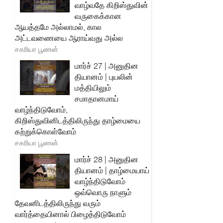
வாழ்வதே கிறிஸ்துவின்
வருகைக்கான
ஆயத்தமே அல்லாமல், கால
அட்டவணையை ஆராய்வது அல்ல
சகரியா பூணன்
மார்ச் 27 | அனுதின
தியானம் | புயலின்
மத்தியிலும்
சமாதானமாய்
வாழ்ந்திடுவோம்,
கிறிஸ்துவினிடத்திலிருந்து தாழ்மையை
கற்றுக்கொள்வோம்
சகரியா பூணன்
மார்ச் 28 | அனுதின
தியானம் | தாழ்மையாய்
வாழ்ந்திடுவோம்
ஒவ்வொரு நாளும்
தேவனிடத்திலிருந்து வரும்
வார்த்தையினால் பிழைத்திடுவோம்