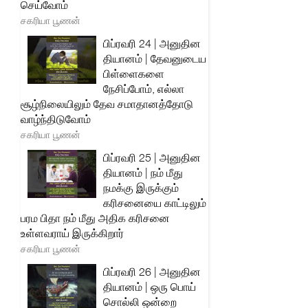
செய்வோம்
சகரியா பூணன்
பிப்ரவரி 24 | அனுதின
தியானம் | தேவனுடைய
பிள்ளைகளை
நேசிப்போம், எல்லா
சூழ்நிலையிலும் தேவ சமாதானத்தோடு
வாழ்ந்திடுவோம்
சகரியா பூணன்
பிப்ரவரி 25 | அனுதின
தியானம் | நம் மீது
நமக்கு இருக்கும்
கரிசனையை காட்டிலும்
பரம பிதா நம் மீது அதிக கரிசனை
உள்ளவராய் இருக்கிறார்
சகரியா பூணன்
பிப்ரவரி 26 | அனுதின
தியானம் | ஒரு பொய்
சொல்லி ஒன்றை