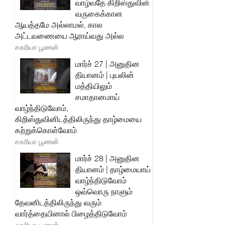
வாழ்வதே கிறிஸ்துவின்
வருகைக்கான
ஆயத்தமே அல்லாமல், கால
அட்டவணையை ஆராய்வது அல்ல
சகரியா பூணன்
மார்ச் 27 | அனுதின
தியானம் | புயலின்
மத்தியிலும்
சமாதானமாய்
வாழ்ந்திடுவோம்,
கிறிஸ்துவினிடத்திலிருந்து தாழ்மையை
கற்றுக்கொள்வோம்
சகரியா பூணன்
மார்ச் 28 | அனுதின
தியானம் | தாழ்மையாய்
வாழ்ந்திடுவோம்
ஒவ்வொரு நாளும்
தேவனிடத்திலிருந்து வரும்
வார்த்தையினால் பிழைத்திடுவோம்
சகரியா பூணன்