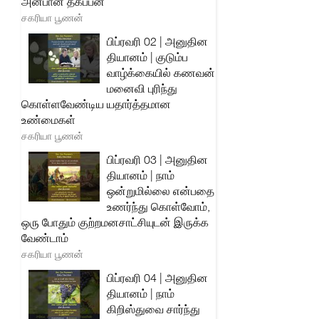
அன்பான தகப்பன்
சகரியா பூணன்
பிப்ரவரி 02 | அனுதின
தியானம் | குடும்ப
வாழ்க்கையில் கணவன்
மனைவி புரிந்து
கொள்ளவேண்டிய யதார்த்தமான
உண்மைகள்
சகரியா பூணன்
பிப்ரவரி 03 | அனுதின
தியானம் | நாம்
ஒன்றுமில்லை என்பதை
உணர்ந்து கொள்வோம்,
ஒரு போதும் குற்றமனசாட்சியுடன் இருக்க
வேண்டாம்
சகரியா பூணன்
பிப்ரவரி 04 | அனுதின
தியானம் | நாம்
கிறிஸ்துவை சார்ந்து