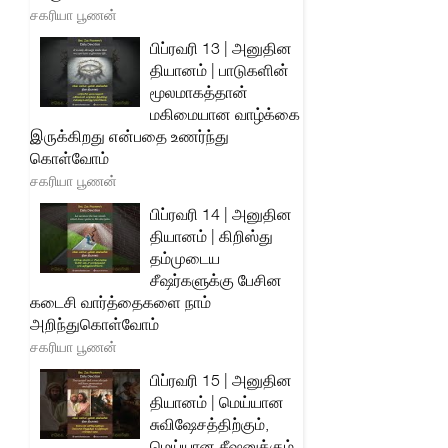
சகரியா பூணன்
பிப்ரவரி 13 | அனுதின
தியானம் | பாடுகளின்
மூலமாகத்தான்
மகிமையான வாழ்க்கை
இருக்கிறது என்பதை உணர்ந்து
கொள்வோம்
சகரியா பூணன்
பிப்ரவரி 14 | அனுதின
தியானம் | கிறிஸ்து
தம்முடைய
சீஷர்களுக்கு பேசின
கடைசி வார்த்தைகளை நாம்
அறிந்துகொள்வோம்
சகரியா பூணன்
பிப்ரவரி 15 | அனுதின
தியானம் | மெய்யான
சுவிஷேசத்திற்கும்,
மெய்யான சீஷனுக்கும்