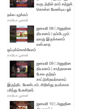
வருடத்தில் நாம் கற்றுக்
கொள்ள வேண்டிய ஓர்
நல்ல பழக்கம்
சகரியா பூணன்
ஜனவரி 08 | அனுதின
தியானம் | நம்மிடமும்
தவறு இருக்கலாம்
என்பதை
ஒப்புக்கொள்வோம்
சகரியா பூணன்
ஜனவரி 09 | அனுதின
தியானம் | சாத்தானை
போல குற்றம்
சாட்டுகிறவர்களாய்
இருந்திட வேண்டாம், கிறிஸ்து நமக்காக
பரிந்து பேசுகிறார்.
சகரியா பூணன்
ஜனவரி 10 | அனுதின