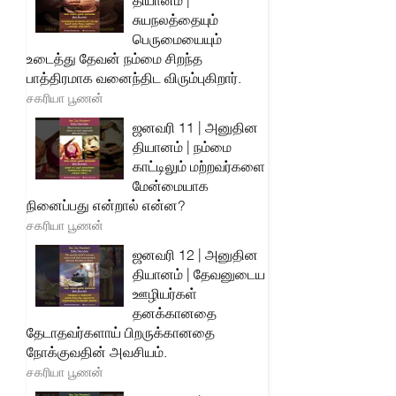
தியானம் |
சுயநலத்தையும்
பெருமையையும்
உடைத்து தேவன் நம்மை சிறந்த
பாத்திரமாக வனைந்திட விரும்புகிறார்.
சகரியா பூணன்
ஜனவரி 11 | அனுதின
தியானம் | நம்மை
காட்டிலும் மற்றவர்களை
மேன்மையாக
நினைப்பது என்றால் என்ன?
சகரியா பூணன்
ஜனவரி 12 | அனுதின
தியானம் | தேவனுடைய
ஊழியர்கள்
தனக்கானதை
தேடாதவர்களாய் பிறருக்கானதை
நோக்குவதின் அவசியம்.
சகரியா பூணன்