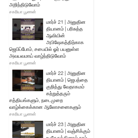
அறிந்திடுவோம்
சகரியா பூணன்
மார்ச் 21 | அனுதின
தியானம் | பரிசுத்த
ஆவியின்
அபிஷேகத்திற்காக
ஜெபிப்போம், சபையில் ஓர் பயனுள்ள
அவயவமாய் வாழ்ந்திடுவோம்
சகரியா பூணன்
மார்ச் 22 | அனுதின
தியானம் | ஜெபத்தை
குறித்து வேதாகமம்
கற்றுத்தரும்
சத்தியங்களும், நடைமுறை
வாழ்க்கைக்கான ஆலோசனைகளும்
சகரியா பூணன்
மார்ச் 23 | அனுதின
தியானம் | வஞ்சிக்கும்
உபதேசத்தினால் நாம்