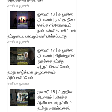
அற்புதமான மாதிரிகள்
சகரியா பூணன்
ஜனவரி 16 | அனுதின
தியானம் | நமக்கு தீமை
செய்த எல்லோரையும்
நாம் மன்னிக்காவிட்டால்
நம்முடைய பாவமும் மன்னிக்கப்படாது
சகரியா பூணன்
ஜனவரி 17 | அனுதின
தியானம் | கிறிஸ்துவின்
நுகத்தை நம்மீது
ஏற்றுக் கொள்வோம்,
நமது வாழ்க்கை முழுவதையும்
அர்ப்பணிப்போம்.
சகரியா பூணன்
ஜனவரி 18 | அனுதின
தியானம் | பரிசுத்த
ஆவியானவர் நம்மிடம்
நடந்து கொள்வதைப்