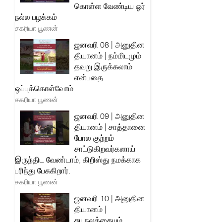
கொள்ள வேண்டிய ஓர்
நல்ல பழக்கம்
சகரியா பூணன்
ஜனவரி 08 | அனுதின
தியானம் | நம்மிடமும்
தவறு இருக்கலாம்
என்பதை
ஒப்புக்கொள்வோம்
சகரியா பூணன்
ஜனவரி 09 | அனுதின
தியானம் | சாத்தானை
போல குற்றம்
சாட்டுகிறவர்களாய்
இருந்திட வேண்டாம், கிறிஸ்து நமக்காக
பரிந்து பேசுகிறார்.
சகரியா பூணன்
ஜனவரி 10 | அனுதின
தியானம் |
சுயநலத்தையும்