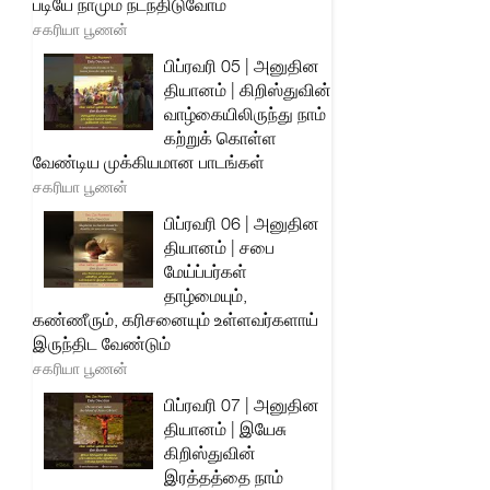
படியே நாமும் நடந்திடுவோம்
சகரியா பூணன்
பிப்ரவரி 05 | அனுதின
தியானம் | கிறிஸ்துவின்
வாழ்கையிலிருந்து நாம்
கற்றுக் கொள்ள
வேண்டிய முக்கியமான பாடங்கள்
சகரியா பூணன்
பிப்ரவரி 06 | அனுதின
தியானம் | சபை
மேய்ப்பர்கள்
தாழ்மையும்,
கண்ணீரும், கரிசனையும் உள்ளவர்களாய்
இருந்திட வேண்டும்
சகரியா பூணன்
பிப்ரவரி 07 | அனுதின
தியானம் | இயேசு
கிறிஸ்துவின்
இரத்தத்தை நாம்