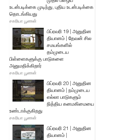
முதல் பழைய
உடன்படிக்கை முடிந்து, புதிய உடன்படிக்கை
தொடங்கியது
சகரியா பூணன்
பிப்ரவரி 19 | அனுதின
தியானம் | தேவன் சில
சமயங்களில்
தம்முடைய
பிள்ளைகளுக்கு பாடுகளை
அனுமதிக்கிறார்
சகரியா பூணன்
பிப்ரவரி 20 | அனுதின
தியானம் | நம்முடைய
எல்லா பாடுகளும்
நித்திய கனமகிமையை
உண்டாக்குகிறது
சகரியா பூணன்
பிப்ரவரி 21 | அனுதின
தியானம் |