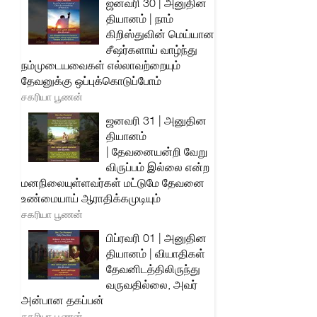
ஜனவரி 30 | அனுதின
தியானம் | நாம்
கிறிஸ்துவின் மெய்யான
சீஷர்களாய் வாழ்ந்து
நம்முடையவைகள் எல்லாவற்றையும்
தேவனுக்கு ஒப்புக்கொடுப்போம்
சகரியா பூணன்
ஜனவரி 31 | அனுதின
தியானம்
| தேவனையன்றி வேறு
விருப்பம் இல்லை என்ற
மனநிலையுள்ளவர்கள் மட்டுமே தேவனை
உண்மையாய் ஆராதிக்கமுடியும்
சகரியா பூணன்
பிப்ரவரி 01 | அனுதின
தியானம் | வியாதிகள்
தேவனிடத்திலிருந்து
வருவதில்லை, அவர்
அன்பான தகப்பன்
சகரியா பூணன்