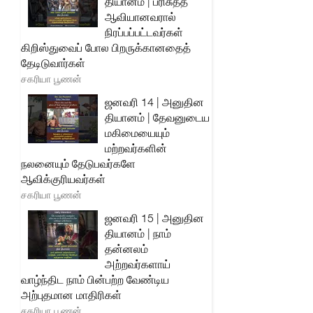
தியானம் | பரிசுத்த
ஆவியானவரால்
நிரப்பப்பட்டவர்கள்
கிறிஸ்துவைப் போல பிறருக்கானதைத்
தேடிடுவார்கள்
சகரியா பூணன்
ஜனவரி 14 | அனுதின
தியானம் | தேவனுடைய
மகிமையையும்
மற்றவர்களின்
நலனையும் தேடுபவர்களே
ஆவிக்குரியவர்கள்
சகரியா பூணன்
ஜனவரி 15 | அனுதின
தியானம் | நாம்
தன்னலம்
அற்றவர்களாய்
வாழ்ந்திட நாம் பின்பற்ற வேண்டிய
அற்புதமான மாதிரிகள்
சகரியா பூணன்