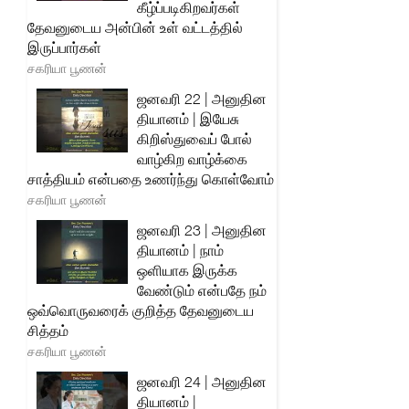
கீழ்ப்படிகிறவர்கள்
தேவனுடைய அன்பின் உள் வட்டத்தில்
இருப்பார்கள்
சகரியா பூணன்
ஜனவரி 22 | அனுதின
தியானம் | இயேசு
கிறிஸ்துவைப் போல்
வாழ்கிற வாழ்க்கை
சாத்தியம் என்பதை உணர்ந்து கொள்வோம்
சகரியா பூணன்
ஜனவரி 23 | அனுதின
தியானம் | நாம்
ஒளியாக இருக்க
வேண்டும் என்பதே நம்
ஒவ்வொருவரைக் குறித்த தேவனுடைய
சித்தம்
சகரியா பூணன்
ஜனவரி 24 | அனுதின
தியானம் |