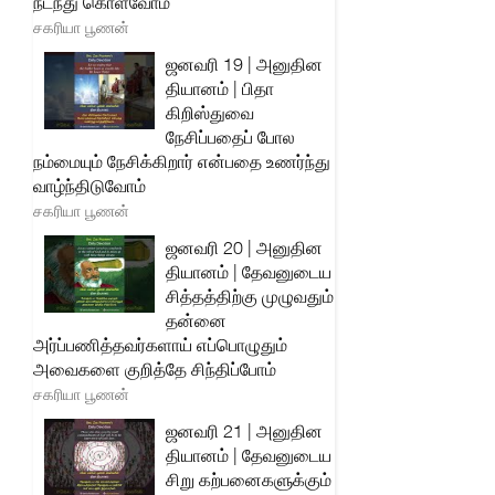
நடந்து கொள்வோம்
சகரியா பூணன்
ஜனவரி 19 | அனுதின
தியானம் | பிதா
கிறிஸ்துவை
நேசிப்பதைப் போல
நம்மையும் நேசிக்கிறார் என்பதை உணர்ந்து
வாழ்ந்திடுவோம்
சகரியா பூணன்
ஜனவரி 20 | அனுதின
தியானம் | தேவனுடைய
சித்தத்திற்கு முழுவதும்
தன்னை
அர்ப்பணித்தவர்களாய் எப்பொழுதும்
அவைகளை குறித்தே சிந்திப்போம்
சகரியா பூணன்
ஜனவரி 21 | அனுதின
தியானம் | தேவனுடைய
சிறு கற்பனைகளுக்கும்