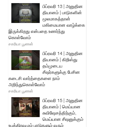
பிப்ரவரி 13 | அனுதின
தியானம் | பாடுகளின்
மூலமாகத்தான்
மகிமையான வாழ்க்கை
இருக்கிறது என்பதை உணர்ந்து
கொள்வோம்
சகரியா பூணன்
பிப்ரவரி 14 | அனுதின
தியானம் | கிறிஸ்து
தம்முடைய
சீஷர்களுக்கு பேசின
கடைசி வார்த்தைகளை நாம்
அறிந்துகொள்வோம்
சகரியா பூணன்
பிப்ரவரி 15 | அனுதின
தியானம் | மெய்யான
சுவிஷேசத்திற்கும்,
மெய்யான சீஷனுக்கும்
உபத்திரவமும் பாடுகளும் வரும்