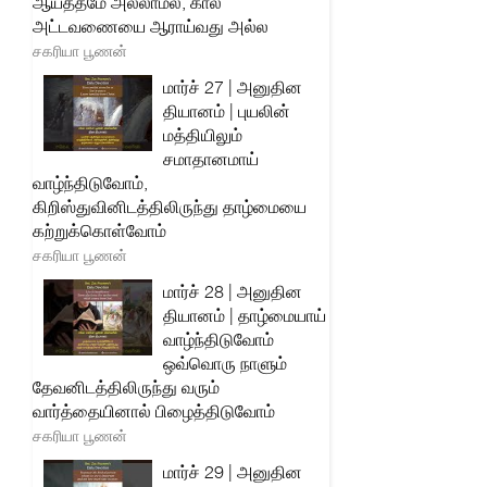
ஆயத்தமே அல்லாமல், கால
அட்டவணையை ஆராய்வது அல்ல
சகரியா பூணன்
மார்ச் 27 | அனுதின
தியானம் | புயலின்
மத்தியிலும்
சமாதானமாய்
வாழ்ந்திடுவோம்,
கிறிஸ்துவினிடத்திலிருந்து தாழ்மையை
கற்றுக்கொள்வோம்
சகரியா பூணன்
மார்ச் 28 | அனுதின
தியானம் | தாழ்மையாய்
வாழ்ந்திடுவோம்
ஒவ்வொரு நாளும்
தேவனிடத்திலிருந்து வரும்
வார்த்தையினால் பிழைத்திடுவோம்
சகரியா பூணன்
மார்ச் 29 | அனுதின