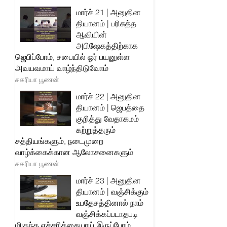
மார்ச் 21 | அனுதின
தியானம் | பரிசுத்த
ஆவியின்
அபிஷேகத்திற்காக
ஜெபிப்போம், சபையில் ஓர் பயனுள்ள
அவயவமாய் வாழ்ந்திடுவோம்
சகரியா பூணன்
மார்ச் 22 | அனுதின
தியானம் | ஜெபத்தை
குறித்து வேதாகமம்
கற்றுத்தரும்
சத்தியங்களும், நடைமுறை
வாழ்க்கைக்கான ஆலோசனைகளும்
சகரியா பூணன்
மார்ச் 23 | அனுதின
தியானம் | வஞ்சிக்கும்
உபதேசத்தினால் நாம்
வஞ்சிக்கப்படாதபடி
மிகுந்த எச்சரிக்கையாய் இருப்போம்