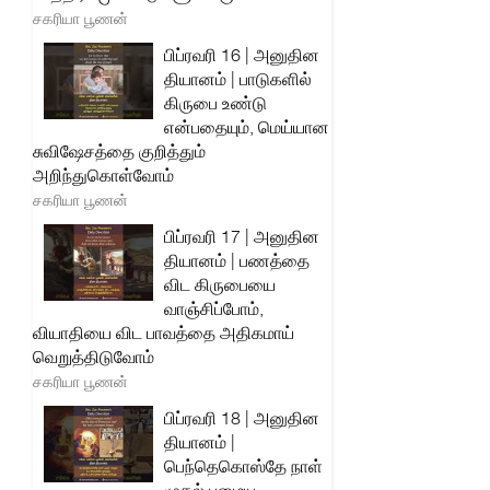
சகரியா பூணன்
பிப்ரவரி 16 | அனுதின
தியானம் | பாடுகளில்
கிருபை உண்டு
என்பதையும், மெய்யான
சுவிஷேசத்தை குறித்தும்
அறிந்துகொள்வோம்
சகரியா பூணன்
பிப்ரவரி 17 | அனுதின
தியானம் | பணத்தை
விட கிருபையை
வாஞ்சிப்போம்,
வியாதியை விட பாவத்தை அதிகமாய்
வெறுத்திடுவோம்
சகரியா பூணன்
பிப்ரவரி 18 | அனுதின
தியானம் |
பெந்தெகொஸ்தே நாள்