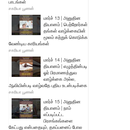
பாடங்கள்
சகரியா பூணன்
மார்ச் 13 | அனுதின
தியானம் | பெற்றோர்கள்
தங்கள் வாழ்க்கையின்
மூலம் கற்றுக் கொடுக்க
வேண்டிய காரியங்கள்
சகரியா பூணன்
மார்ச் 14 | அனுதின
தியானம் | எழுத்தின்படி
ஓர் பிரமாணத்துவ
வாழ்க்கை அல்ல,
ஆவியின்படி வாழ்வதே புதிய உடன்படிக்கை
சகரியா பூணன்
மார்ச் 15 | அனுதின
தியானம் | நாம்
எப்படிப்பட்ட
பிரசங்கங்களை
கேட்பது என்பதையும், தகப்பனைப் போல