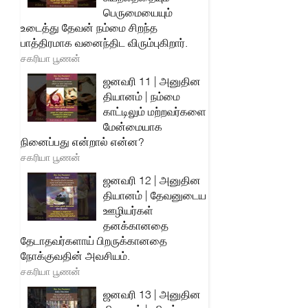
பெருமையையும்
உடைத்து தேவன் நம்மை சிறந்த
பாத்திரமாக வனைந்திட விரும்புகிறார்.
சகரியா பூணன்
ஜனவரி 11 | அனுதின
தியானம் | நம்மை
காட்டிலும் மற்றவர்களை
மேன்மையாக
நினைப்பது என்றால் என்ன?
சகரியா பூணன்
ஜனவரி 12 | அனுதின
தியானம் | தேவனுடைய
ஊழியர்கள்
தனக்கானதை
தேடாதவர்களாய் பிறருக்கானதை
நோக்குவதின் அவசியம்.
சகரியா பூணன்
ஜனவரி 13 | அனுதின