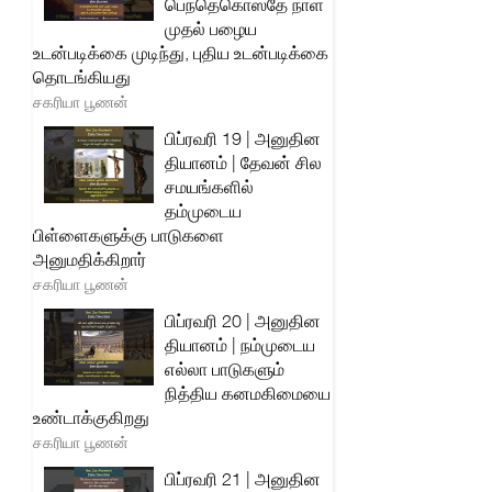
பெந்தெகொஸ்தே நாள்
முதல் பழைய
உடன்படிக்கை முடிந்து, புதிய உடன்படிக்கை
தொடங்கியது
சகரியா பூணன்
பிப்ரவரி 19 | அனுதின
தியானம் | தேவன் சில
சமயங்களில்
தம்முடைய
பிள்ளைகளுக்கு பாடுகளை
அனுமதிக்கிறார்
சகரியா பூணன்
பிப்ரவரி 20 | அனுதின
தியானம் | நம்முடைய
எல்லா பாடுகளும்
நித்திய கனமகிமையை
உண்டாக்குகிறது
சகரியா பூணன்
பிப்ரவரி 21 | அனுதின