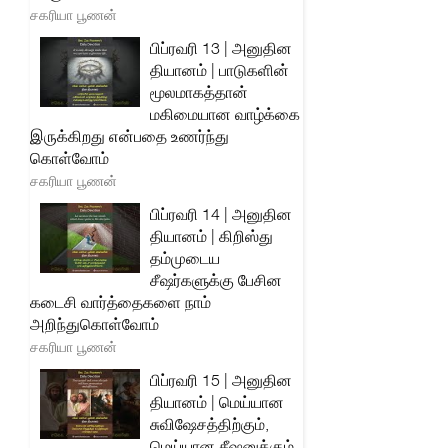
சகரியா பூணன்
பிப்ரவரி 13 | அனுதின
தியானம் | பாடுகளின்
மூலமாகத்தான்
மகிமையான வாழ்க்கை
இருக்கிறது என்பதை உணர்ந்து
கொள்வோம்
சகரியா பூணன்
பிப்ரவரி 14 | அனுதின
தியானம் | கிறிஸ்து
தம்முடைய
சீஷர்களுக்கு பேசின
கடைசி வார்த்தைகளை நாம்
அறிந்துகொள்வோம்
சகரியா பூணன்
பிப்ரவரி 15 | அனுதின
தியானம் | மெய்யான
சுவிஷேசத்திற்கும்,
மெய்யான சீஷனுக்கும்