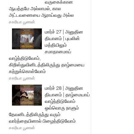
வருகைக்கான
ஆயத்தமே அல்லாமல், கால
அட்டவணையை ஆராய்வது அல்ல
சகரியா பூணன்
மார்ச் 27 | அனுதின
தியானம் | புயலின்
மத்தியிலும்
சமாதானமாய்
வாழ்ந்திடுவோம்,
கிறிஸ்துவினிடத்திலிருந்து தாழ்மையை
கற்றுக்கொள்வோம்
சகரியா பூணன்
மார்ச் 28 | அனுதின
தியானம் | தாழ்மையாய்
வாழ்ந்திடுவோம்
ஒவ்வொரு நாளும்
தேவனிடத்திலிருந்து வரும்
வார்த்தையினால் பிழைத்திடுவோம்
சகரியா பூணன்