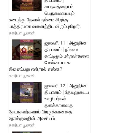
தியானம் |
சுயநலத்தையும்
பெருமையையும்
உடைத்து தேவன் நம்மை சிறந்த
பாத்திரமாக வனைந்திட விரும்புகிறார்.
சகரியா பூணன்
ஜனவரி 11 | அனுதின
தியானம் | நம்மை
காட்டிலும் மற்றவர்களை
மேன்மையாக
நினைப்பது என்றால் என்ன?
சகரியா பூணன்
ஜனவரி 12 | அனுதின
தியானம் | தேவனுடைய
ஊழியர்கள்
தனக்கானதை
தேடாதவர்களாய் பிறருக்கானதை
நோக்குவதின் அவசியம்.
சகரியா பூணன்