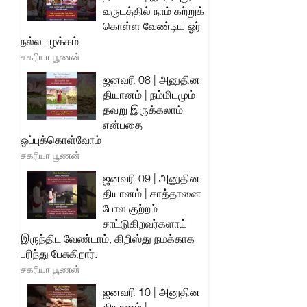
வருடத்தில் நாம் கற்றுக்
கொள்ள வேண்டிய ஓர்
நல்ல பழக்கம்
சகரியா பூணன்
ஜனவரி 08 | அனுதின
தியானம் | நம்மிடமும்
தவறு இருக்கலாம்
என்பதை
ஒப்புக்கொள்வோம்
சகரியா பூணன்
ஜனவரி 09 | அனுதின
தியானம் | சாத்தானை
போல குற்றம்
சாட்டுகிறவர்களாய்
இருந்திட வேண்டாம், கிறிஸ்து நமக்காக
பரிந்து பேசுகிறார்.
சகரியா பூணன்
ஜனவரி 10 | அனுதின