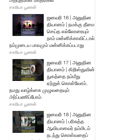
அற்புதமான மாதிரிகள்
சகரியா பூணன்
ஜனவரி 16 | அனுதின
தியானம் | நமக்கு தீமை
செய்த எல்லோரையும்
நாம் மன்னிக்காவிட்டால்
நம்முடைய பாவமும் மன்னிக்கப்படாது
சகரியா பூணன்
ஜனவரி 17 | அனுதின
தியானம் | கிறிஸ்துவின்
நுகத்தை நம்மீது
ஏற்றுக் கொள்வோம்,
நமது வாழ்க்கை முழுவதையும்
அர்ப்பணிப்போம்.
சகரியா பூணன்
ஜனவரி 18 | அனுதின
தியானம் | பரிசுத்த
ஆவியானவர் நம்மிடம்
நடந்து கொள்வதைப்