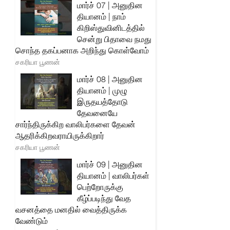
மார்ச் 07 | அனுதின
தியானம் | நாம்
கிறிஸ்துவினிடத்தில்
சென்று பிதாவை நமது
சொந்த தகப்பனாக அறிந்து கொள்வோம்
சகரியா பூணன்
மார்ச் 08 | அனுதின
தியானம் | முழு
இருதயத்தோடு
தேவனையே
சார்ந்திருக்கிற வாலிபர்களை தேவன்
ஆதரிக்கிறவராயிருக்கிறார்
சகரியா பூணன்
மார்ச் 09 | அனுதின
தியானம் | வாலிபர்கள்
பெற்றோருக்கு
கீழ்ப்படிந்து வேத
வசனத்தை மனதில் வைத்திருக்க
வேண்டும்