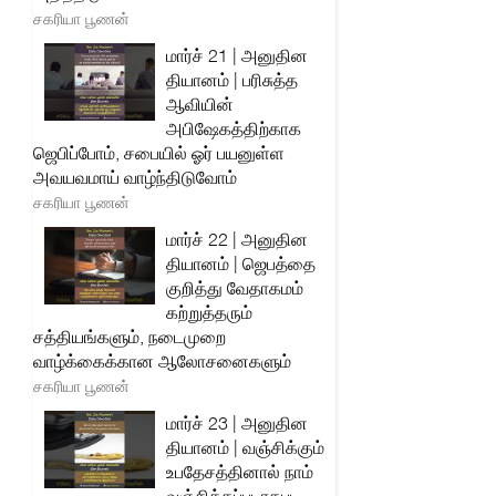
சகரியா பூணன்
மார்ச் 21 | அனுதின
தியானம் | பரிசுத்த
ஆவியின்
அபிஷேகத்திற்காக
ஜெபிப்போம், சபையில் ஓர் பயனுள்ள
அவயவமாய் வாழ்ந்திடுவோம்
சகரியா பூணன்
மார்ச் 22 | அனுதின
தியானம் | ஜெபத்தை
குறித்து வேதாகமம்
கற்றுத்தரும்
சத்தியங்களும், நடைமுறை
வாழ்க்கைக்கான ஆலோசனைகளும்
சகரியா பூணன்
மார்ச் 23 | அனுதின
தியானம் | வஞ்சிக்கும்
உபதேசத்தினால் நாம்