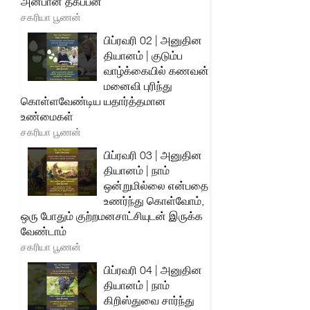
அன்பான தகப்பன்
சகரியா பூணன்
பிப்ரவரி 02 | அனுதின
தியானம் | குடும்ப
வாழ்க்கையில் கணவன்
மனைவி புரிந்து
கொள்ளவேண்டிய யதார்த்தமான
உண்மைகள்
சகரியா பூணன்
பிப்ரவரி 03 | அனுதின
தியானம் | நாம்
ஒன்றுமில்லை என்பதை
உணர்ந்து கொள்வோம்,
ஒரு போதும் குற்றமனசாட்சியுடன் இருக்க
வேண்டாம்
சகரியா பூணன்
பிப்ரவரி 04 | அனுதின
தியானம் | நாம்
கிறிஸ்துவை சார்ந்து