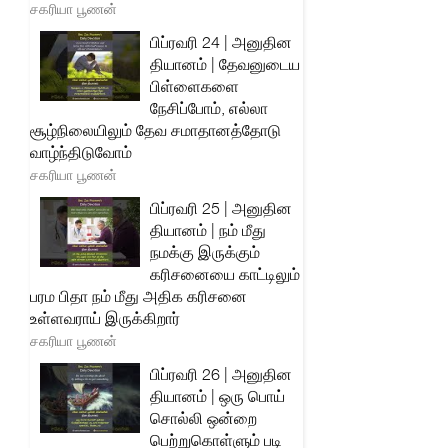
சகரியா பூணன்
பிப்ரவரி 24 | அனுதின
தியானம் | தேவனுடைய
பிள்ளைகளை
நேசிப்போம், எல்லா
சூழ்நிலையிலும் தேவ சமாதானத்தோடு
வாழ்ந்திடுவோம்
சகரியா பூணன்
பிப்ரவரி 25 | அனுதின
தியானம் | நம் மீது
நமக்கு இருக்கும்
கரிசனையை காட்டிலும்
பரம பிதா நம் மீது அதிக கரிசனை
உள்ளவராய் இருக்கிறார்
சகரியா பூணன்
பிப்ரவரி 26 | அனுதின
தியானம் | ஒரு பொய்
சொல்லி ஒன்றை
பெற்றுகொள்ளும் படி