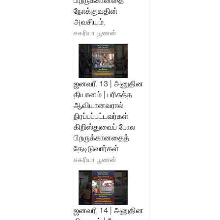
பிறருக்கானதை
நோக்குவதின்
அவசியம்.
சகரியா பூணன்
ஜனவரி 13 | அனுதின
தியானம் | பரிசுத்த
ஆவியானவரால்
நிரப்பப்பட்டவர்கள்
கிறிஸ்துவைப் போல
பிறருக்கானதைத்
தேடிடுவார்கள்
சகரியா பூணன்
ஜனவரி 14 | அனுதின