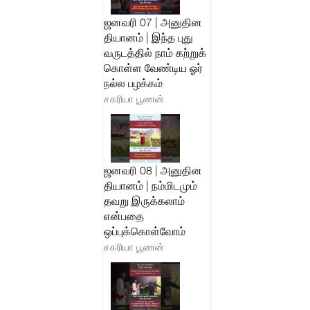
ஜனவரி 07 | அனுதின
தியானம் | இந்த புது
வருடத்தில் நாம் கற்றுக்
கொள்ள வேண்டிய ஓர்
நல்ல பழக்கம்
சகரியா பூணன்
ஜனவரி 08 | அனுதின
தியானம் | நம்மிடமும்
தவறு இருக்கலாம்
என்பதை
ஒப்புக்கொள்வோம்
சகரியா பூணன்