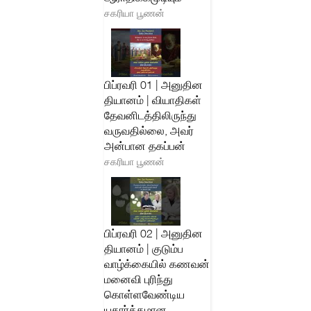
சகரியா பூணன்
பிப்ரவரி 01 | அனுதின
தியானம் | வியாதிகள்
தேவனிடத்திலிருந்து
வருவதில்லை, அவர்
அன்பான தகப்பன்
சகரியா பூணன்
பிப்ரவரி 02 | அனுதின
தியானம் | குடும்ப
வாழ்க்கையில் கணவன்
மனைவி புரிந்து
கொள்ளவேண்டிய
யதார்த்தமான