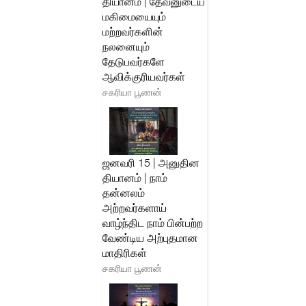
தியானம் | தேவனுடைய
மகிமையையும்
மற்றவர்களின்
நலனையும்
தேடுபவர்களே
ஆவிக்குரியவர்கள்
சகரியா பூணன்
ஜனவரி 15 | அனுதின
தியானம் | நாம்
தன்னலம்
அற்றவர்களாய்
வாழ்ந்திட நாம் பின்பற்ற
வேண்டிய அற்புதமான
மாதிரிகள்
சகரியா பூணன்