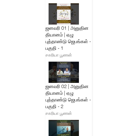
ஜனவரி 01 | அனுதின
தியானம் | ஏழு
புத்தாண்டு ஜெபங்கள் -
பகுதி - 1
சகரியா பூணன்
ஜனவரி 02 | அனுதின
தியானம் | ஏழு
புத்தாண்டு ஜெபங்கள் -
பகுதி - 2
சகரியா பூணன்