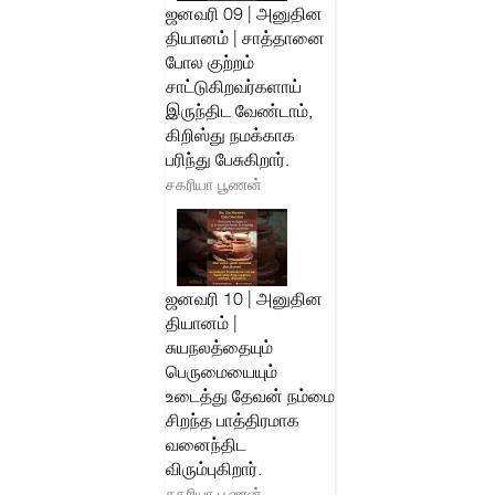
ஜனவரி 09 | அனுதின
தியானம் | சாத்தானை
போல குற்றம்
சாட்டுகிறவர்களாய்
இருந்திட வேண்டாம்,
கிறிஸ்து நமக்காக
பரிந்து பேசுகிறார்.
சகரியா பூணன்
ஜனவரி 10 | அனுதின
தியானம் |
சுயநலத்தையும்
பெருமையையும்
உடைத்து தேவன் நம்மை
சிறந்த பாத்திரமாக
வனைந்திட
விரும்புகிறார்.
சகரியா பூணன்