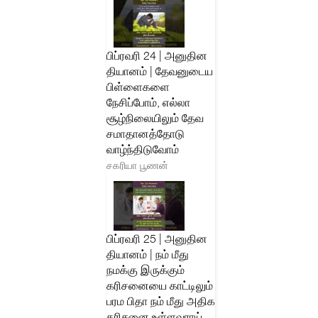
பிப்ரவரி 24 | அனுதின
தியானம் | தேவனுடைய
பிள்ளைகளை
நேசிப்போம், எல்லா
சூழ்நிலையிலும் தேவ
சமாதானத்தோடு
வாழ்ந்திடுவோம்
சகரியா பூணன்
பிப்ரவரி 25 | அனுதின
தியானம் | நம் மீது
நமக்கு இருக்கும்
கரிசனையை காட்டிலும்
பரம பிதா நம் மீது அதிக
கரிசனை உள்ளவராய்