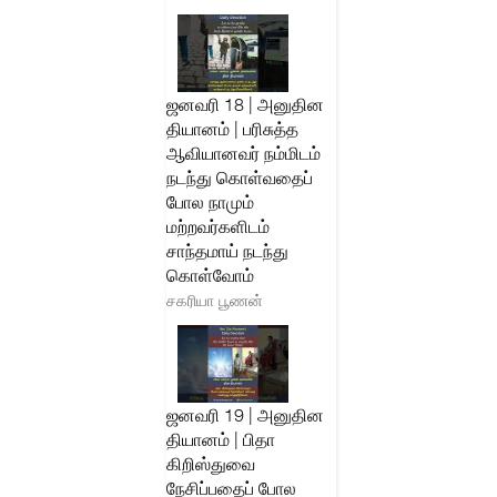
ஜனவரி 18 | அனுதின
தியானம் | பரிசுத்த
ஆவியானவர் நம்மிடம்
நடந்து கொள்வதைப்
போல நாமும்
மற்றவர்களிடம்
சாந்தமாய் நடந்து
கொள்வோம்
சகரியா பூணன்
ஜனவரி 19 | அனுதின
தியானம் | பிதா
கிறிஸ்துவை
நேசிப்பதைப் போல