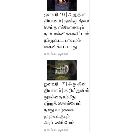
ஜனவரி 16 | அனுதின
தியானம் | நமக்கு தீமை
செய்த எல்லோரையும்
நாம் மன்னிக்காவிட்டால்
நம்முடைய பாவமும்
மன்னிக்கப்படாது
சகரியா பூணன்
ஜனவரி 17 | அனுதின
தியானம் | கிறிஸ்துவின்
நுகத்தை நம்மீது
ஏற்றுக் கொள்வோம்,
நமது வாழ்க்கை
முழுவதையும்
அர்ப்பணிப்போம்.
சகரியா பூணன்