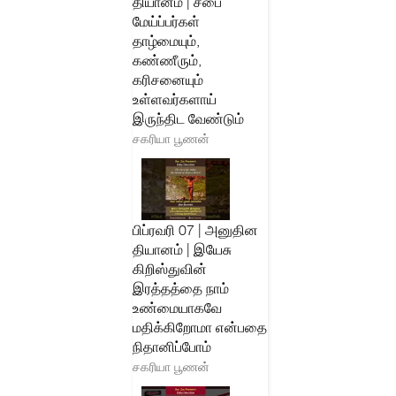
தியானம் | சபை
மேய்ப்பர்கள்
தாழ்மையும்,
கண்ணீரும்,
கரிசனையும்
உள்ளவர்களாய்
இருந்திட வேண்டும்
சகரியா பூணன்
பிப்ரவரி 07 | அனுதின
தியானம் | இயேசு
கிறிஸ்துவின்
இரத்தத்தை நாம்
உண்மையாகவே
மதிக்கிறோமா என்பதை
நிதானிப்போம்
சகரியா பூணன்