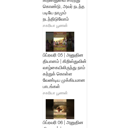
கிறிஸ்துவை சார்ந்து
கொண்டு, அவர் நடந்த
படியே நாமும்
நடந்திடுவோம்
சகரியா பூணன்
பிப்ரவரி 05 | அனுதின
தியானம் | கிறிஸ்துவின்
வாழ்கையிலிருந்து நாம்
கற்றுக் கொள்ள
வேண்டிய முக்கியமான
பாடங்கள்
சகரியா பூணன்
பிப்ரவரி 06 | அனுதின