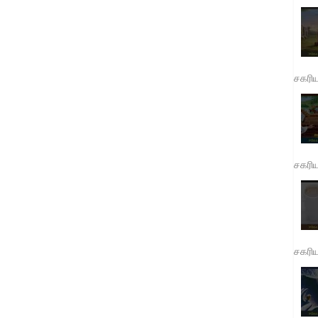
சகரி
சகரி
சகரி