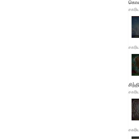
கொள
சகரி
சகரி
சிந்த
சகரி
சகரி