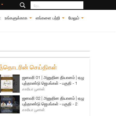
தேட
்
்
உங்களுக்காக
எங்களை பற்றி
மேலும்
த்தொடரின் செய்திகள்
ஜனவரி 01 | அனுதின தியானம் | ஏழு
புத்தாண்டு ஜெபங்கள் - பகுதி - 1
சகரியா பூணன்
ஜனவரி 02 | அனுதின தியானம் | ஏழு
புத்தாண்டு ஜெபங்கள் - பகுதி - 2
சகரியா பூணன்