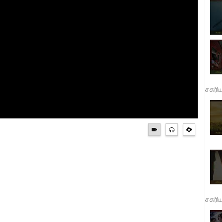
சகரி
சகரி