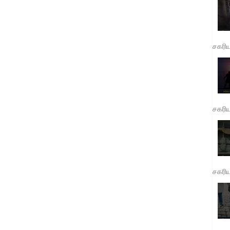
சகரி
சகரி
சகரி