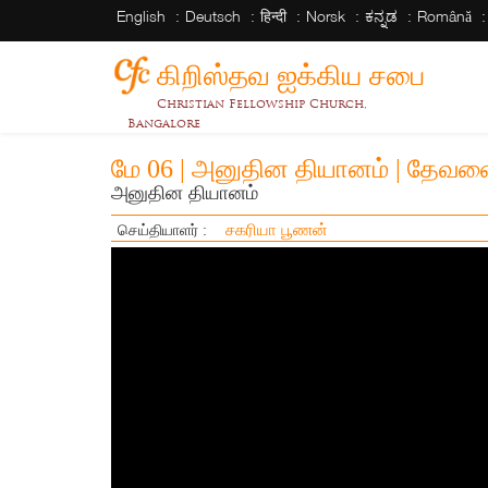
English
Deutsch
हिन्दी
Norsk
ಕನ್ನಡ
Română
கிறிஸ்தவ ஐக்கிய சபை
Christian Fellowship Church,
Bangalore
மே 06 | அனுதின தியானம் | தேவனை ந
அனுதின தியானம்
சகரியா பூணன்
செய்தியாளர் :