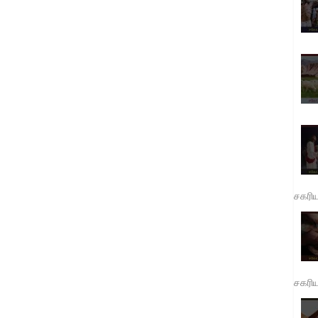
சகரி
சகரி