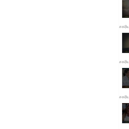
சகரி
சகரி
சகரி