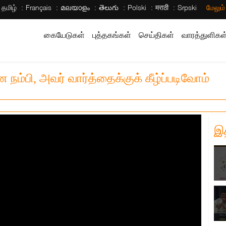
தமிழ்
Français
മലയാളം
తెలుగు
Polski
मराठी
Srpski
மேலும
கையேடுகள்
புத்தகங்கள்
செய்திகள்
வாரத்துளிகள
ம்பி, அவர் வார்த்தைக்குக் கீழ்ப்படிவோம்
இ