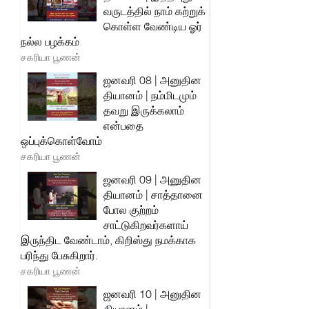
வருடத்தில் நாம் கற்றுக்
கொள்ள வேண்டிய ஓர்
நல்ல பழக்கம்
சகரியா பூணன்
ஜனவரி 08 | அனுதின
தியானம் | நம்மிடமும்
தவறு இருக்கலாம்
என்பதை
ஒப்புக்கொள்வோம்
சகரியா பூணன்
ஜனவரி 09 | அனுதின
தியானம் | சாத்தானை
போல குற்றம்
சாட்டுகிறவர்களாய்
இருந்திட வேண்டாம், கிறிஸ்து நமக்காக
பரிந்து பேசுகிறார்.
சகரியா பூணன்
ஜனவரி 10 | அனுதின