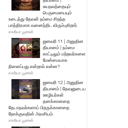
தியானம் |
சுயநலத்தையும்
பெருமையையும்
உடைத்து தேவன் நம்மை சிறந்த
பாத்திரமாக வனைந்திட விரும்புகிறார்.
சகரியா பூணன்
ஜனவரி 11 | அனுதின
தியானம் | நம்மை
காட்டிலும் மற்றவர்களை
மேன்மையாக
நினைப்பது என்றால் என்ன?
சகரியா பூணன்
ஜனவரி 12 | அனுதின
தியானம் | தேவனுடைய
ஊழியர்கள்
தனக்கானதை
தேடாதவர்களாய் பிறருக்கானதை
நோக்குவதின் அவசியம்.
சகரியா பூணன்