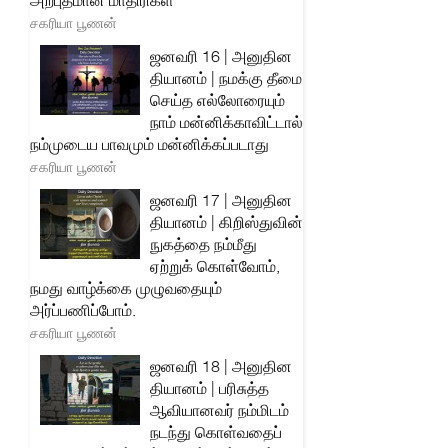
அற்புதமான மாதிரிகள்
சகரியா பூணன்
ஜனவரி 16 | அனுதின
தியானம் | நமக்கு தீமை
செய்த எல்லோரையும்
நாம் மன்னிக்காவிட்டால்
நம்முடைய பாவமும் மன்னிக்கப்படாது
சகரியா பூணன்
ஜனவரி 17 | அனுதின
தியானம் | கிறிஸ்துவின்
நுகத்தை நம்மீது
ஏற்றுக் கொள்வோம்,
நமது வாழ்க்கை முழுவதையும்
அர்ப்பணிப்போம்.
சகரியா பூணன்
ஜனவரி 18 | அனுதின
தியானம் | பரிசுத்த
ஆவியானவர் நம்மிடம்
நடந்து கொள்வதைப்