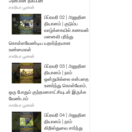
அன்பான தகப்பன்
சகரியா பூணன்
பிப்ரவரி 02 | அனுதின
தியானம் | குடும்ப
வாழ்க்கையில் கணவன்
மனைவி புரிந்து
கொள்ளவேண்டிய யதார்த்தமான
உண்மைகள்
சகரியா பூணன்
பிப்ரவரி 03 | அனுதின
தியானம் | நாம்
ஒன்றுமில்லை என்பதை
உணர்ந்து கொள்வோம்,
ஒரு போதும் குற்றமனசாட்சியுடன் இருக்க
வேண்டாம்
சகரியா பூணன்
பிப்ரவரி 04 | அனுதின
தியானம் | நாம்
கிறிஸ்துவை சார்ந்து