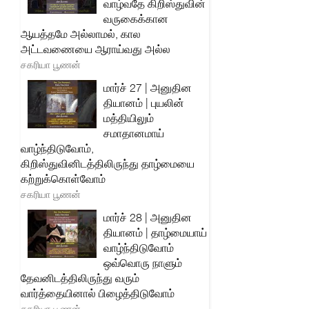
வாழ்வதே கிறிஸ்துவின்
வருகைக்கான
ஆயத்தமே அல்லாமல், கால
அட்டவணையை ஆராய்வது அல்ல
சகரியா பூணன்
மார்ச் 27 | அனுதின
தியானம் | புயலின்
மத்தியிலும்
சமாதானமாய்
வாழ்ந்திடுவோம்,
கிறிஸ்துவினிடத்திலிருந்து தாழ்மையை
கற்றுக்கொள்வோம்
சகரியா பூணன்
மார்ச் 28 | அனுதின
தியானம் | தாழ்மையாய்
வாழ்ந்திடுவோம்
ஒவ்வொரு நாளும்
தேவனிடத்திலிருந்து வரும்
வார்த்தையினால் பிழைத்திடுவோம்
சகரியா பூணன்