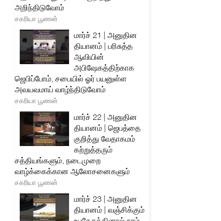
அறிந்திடுவோம்
சகரியா பூணன்
மார்ச் 21 | அனுதின
தியானம் | பரிசுத்த
ஆவியின்
அபிஷேகத்திற்காக
ஜெபிப்போம், சபையில் ஓர் பயனுள்ள
அவயவமாய் வாழ்ந்திடுவோம்
சகரியா பூணன்
மார்ச் 22 | அனுதின
தியானம் | ஜெபத்தை
குறித்து வேதாகமம்
கற்றுத்தரும்
சத்தியங்களும், நடைமுறை
வாழ்க்கைக்கான ஆலோசனைகளும்
சகரியா பூணன்
மார்ச் 23 | அனுதின
தியானம் | வஞ்சிக்கும்
உபதேசத்தினால் நாம்