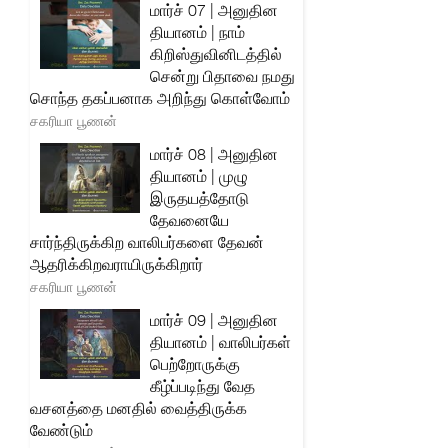
மார்ச் 07 | அனுதின
தியானம் | நாம்
கிறிஸ்துவினிடத்தில்
சென்று பிதாவை நமது
சொந்த தகப்பனாக அறிந்து கொள்வோம்
சகரியா பூணன்
மார்ச் 08 | அனுதின
தியானம் | முழு
இருதயத்தோடு
தேவனையே
சார்ந்திருக்கிற வாலிபர்களை தேவன்
ஆதரிக்கிறவராயிருக்கிறார்
சகரியா பூணன்
மார்ச் 09 | அனுதின
தியானம் | வாலிபர்கள்
பெற்றோருக்கு
கீழ்ப்படிந்து வேத
வசனத்தை மனதில் வைத்திருக்க
வேண்டும்