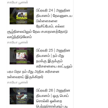
சகரியா பூணன்
பிப்ரவரி 24 | அனுதின
தியானம் | தேவனுடைய
பிள்ளைகளை
நேசிப்போம், எல்லா
சூழ்நிலையிலும் தேவ சமாதானத்தோடு
வாழ்ந்திடுவோம்
சகரியா பூணன்
பிப்ரவரி 25 | அனுதின
தியானம் | நம் மீது
நமக்கு இருக்கும்
கரிசனையை காட்டிலும்
பரம பிதா நம் மீது அதிக கரிசனை
உள்ளவராய் இருக்கிறார்
சகரியா பூணன்
பிப்ரவரி 26 | அனுதின
தியானம் | ஒரு பொய்
சொல்லி ஒன்றை
பெற்றுகொள்ளும் படி