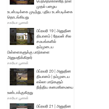
பெந்தெகொஸ்தே நாள்
முதல் பழைய
உடன்படிக்கை முடிந்து, புதிய உடன்படிக்கை
தொடங்கியது
சகரியா பூணன்
பிப்ரவரி 19 | அனுதின
தியானம் | தேவன் சில
சமயங்களில்
தம்முடைய
பிள்ளைகளுக்கு பாடுகளை
அனுமதிக்கிறார்
சகரியா பூணன்
பிப்ரவரி 20 | அனுதின
தியானம் | நம்முடைய
எல்லா பாடுகளும்
நித்திய கனமகிமையை
உண்டாக்குகிறது
சகரியா பூணன்
பிப்ரவரி 21 | அனுதின