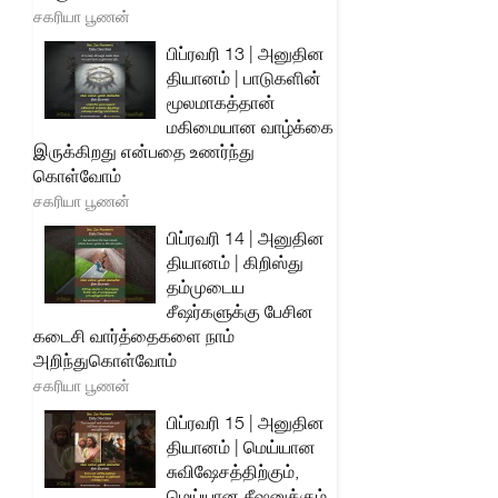
சகரியா பூணன்
பிப்ரவரி 13 | அனுதின
தியானம் | பாடுகளின்
மூலமாகத்தான்
மகிமையான வாழ்க்கை
இருக்கிறது என்பதை உணர்ந்து
கொள்வோம்
சகரியா பூணன்
பிப்ரவரி 14 | அனுதின
தியானம் | கிறிஸ்து
தம்முடைய
சீஷர்களுக்கு பேசின
கடைசி வார்த்தைகளை நாம்
அறிந்துகொள்வோம்
சகரியா பூணன்
பிப்ரவரி 15 | அனுதின
தியானம் | மெய்யான
சுவிஷேசத்திற்கும்,
மெய்யான சீஷனுக்கும்