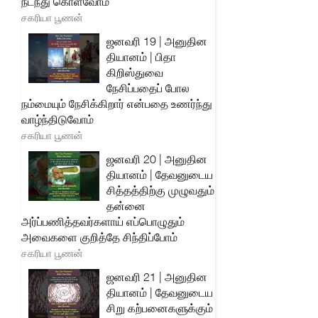
நடந்து கொள்வோம்
சகரியா பூணன்
ஜனவரி 19 | அனுதின
தியானம் | பிதா
கிறிஸ்துவை
நேசிப்பதைப் போல
நம்மையும் நேசிக்கிறார் என்பதை உணர்ந்து
வாழ்ந்திடுவோம்
சகரியா பூணன்
ஜனவரி 20 | அனுதின
தியானம் | தேவனுடைய
சித்தத்திற்கு முழுவதும்
தன்னை
அர்ப்பணித்தவர்களாய் எப்பொழுதும்
அவைகளை குறித்தே சிந்திப்போம்
சகரியா பூணன்
ஜனவரி 21 | அனுதின
தியானம் | தேவனுடைய
சிறு கற்பனைகளுக்கும்