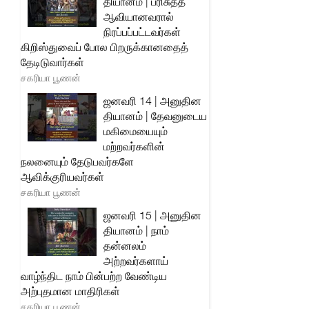
தியானம் | பரிசுத்த
ஆவியானவரால்
நிரப்பப்பட்டவர்கள்
கிறிஸ்துவைப் போல பிறருக்கானதைத்
தேடிடுவார்கள்
சகரியா பூணன்
ஜனவரி 14 | அனுதின
தியானம் | தேவனுடைய
மகிமையையும்
மற்றவர்களின்
நலனையும் தேடுபவர்களே
ஆவிக்குரியவர்கள்
சகரியா பூணன்
ஜனவரி 15 | அனுதின
தியானம் | நாம்
தன்னலம்
அற்றவர்களாய்
வாழ்ந்திட நாம் பின்பற்ற வேண்டிய
அற்புதமான மாதிரிகள்
சகரியா பூணன்