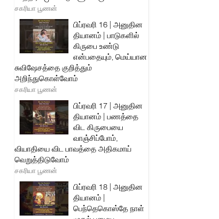
சகரியா பூணன்
பிப்ரவரி 16 | அனுதின
தியானம் | பாடுகளில்
கிருபை உண்டு
என்பதையும், மெய்யான
சுவிஷேசத்தை குறித்தும்
அறிந்துகொள்வோம்
சகரியா பூணன்
பிப்ரவரி 17 | அனுதின
தியானம் | பணத்தை
விட கிருபையை
வாஞ்சிப்போம்,
வியாதியை விட பாவத்தை அதிகமாய்
வெறுத்திடுவோம்
சகரியா பூணன்
பிப்ரவரி 18 | அனுதின
தியானம் |
பெந்தெகொஸ்தே நாள்