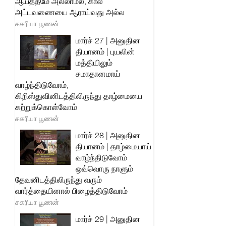
ஆயத்தமே அல்லாமல், கால
அட்டவணையை ஆராய்வது அல்ல
சகரியா பூணன்
மார்ச் 27 | அனுதின
தியானம் | புயலின்
மத்தியிலும்
சமாதானமாய்
வாழ்ந்திடுவோம்,
கிறிஸ்துவினிடத்திலிருந்து தாழ்மையை
கற்றுக்கொள்வோம்
சகரியா பூணன்
மார்ச் 28 | அனுதின
தியானம் | தாழ்மையாய்
வாழ்ந்திடுவோம்
ஒவ்வொரு நாளும்
தேவனிடத்திலிருந்து வரும்
வார்த்தையினால் பிழைத்திடுவோம்
சகரியா பூணன்
மார்ச் 29 | அனுதின