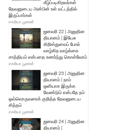
கீழ்ப்படிகிறவர்கள்
தேவனுடைய அன்பின் உள் வட்டத்தில்
இருப்பார்கள்
சகரியா பூணன்
ஜனவரி 22 | அனுதின
தியானம் | இயேசு
கிறிஸ்துவைப் போல்
வாழ்கிற வாழ்க்கை
சாத்தியம் என்பதை உணர்ந்து கொள்வோம்
சகரியா பூணன்
ஜனவரி 23 | அனுதின
தியானம் | நாம்
ஒளியாக இருக்க
வேண்டும் என்பதே நம்
ஒவ்வொருவரைக் குறித்த தேவனுடைய
சித்தம்
சகரியா பூணன்
ஜனவரி 24 | அனுதின
தியானம் |