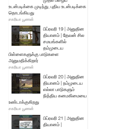
முதல் பழைய
உடன்படிக்கை முடிந்து, புதிய உடன்படிக்கை
தொடங்கியது
சகரியா பூணன்
பிப்ரவரி 19 | அனுதின
தியானம் | தேவன் சில
சமயங்களில்
தம்முடைய
பிள்ளைகளுக்கு பாடுகளை
அனுமதிக்கிறார்
சகரியா பூணன்
பிப்ரவரி 20 | அனுதின
தியானம் | நம்முடைய
எல்லா பாடுகளும்
நித்திய கனமகிமையை
உண்டாக்குகிறது
சகரியா பூணன்
பிப்ரவரி 21 | அனுதின
தியானம் |