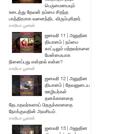
பெருமையையும்
உடைத்து தேவன் நம்மை சிறந்த
பாத்திரமாக வனைந்திட விரும்புகிறார்.
சகரியா பூணன்
ஜனவரி 11 | அனுதின
தியானம் | நம்மை
காட்டிலும் மற்றவர்களை
மேன்மையாக
நினைப்பது என்றால் என்ன?
சகரியா பூணன்
ஜனவரி 12 | அனுதின
தியானம் | தேவனுடைய
ஊழியர்கள்
தனக்கானதை
தேடாதவர்களாய் பிறருக்கானதை
நோக்குவதின் அவசியம்.
சகரியா பூணன்
ஜனவரி 13 | அனுதின