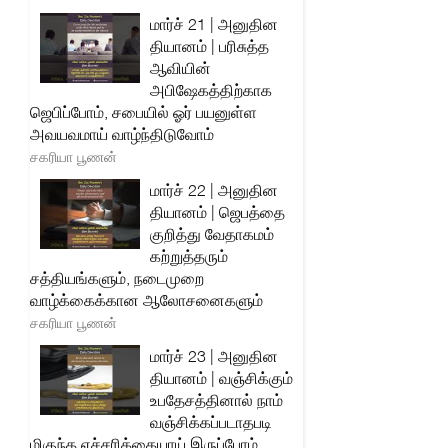
மார்ச் 21 | அனுதின
தியானம் | பரிசுத்த
ஆவியின்
அபிஷேகத்திற்காக
ஜெபிப்போம், சபையில் ஓர் பயனுள்ள
அவயவமாய் வாழ்ந்திடுவோம்
சகரியா பூணன்
மார்ச் 22 | அனுதின
தியானம் | ஜெபத்தை
குறித்து வேதாகமம்
கற்றுத்தரும்
சத்தியங்களும், நடைமுறை
வாழ்க்கைக்கான ஆலோசனைகளும்
சகரியா பூணன்
மார்ச் 23 | அனுதின
தியானம் | வஞ்சிக்கும்
உபதேசத்தினால் நாம்
வஞ்சிக்கப்படாதபடி
மிகுந்த எச்சரிக்கையாய் இருப்போம்