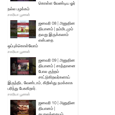
கொள்ள வேண்டிய ஓர்
நல்ல பழக்கம்
சகரியா பூணன்
ஜனவரி 08 | அனுதின
தியானம் | நம்மிடமும்
தவறு இருக்கலாம்
என்பதை
ஒப்புக்கொள்வோம்
சகரியா பூணன்
ஜனவரி 09 | அனுதின
தியானம் | சாத்தானை
போல குற்றம்
சாட்டுகிறவர்களாய்
இருந்திட வேண்டாம், கிறிஸ்து நமக்காக
பரிந்து பேசுகிறார்.
சகரியா பூணன்
ஜனவரி 10 | அனுதின
தியானம் |
சுயநலத்தையும்