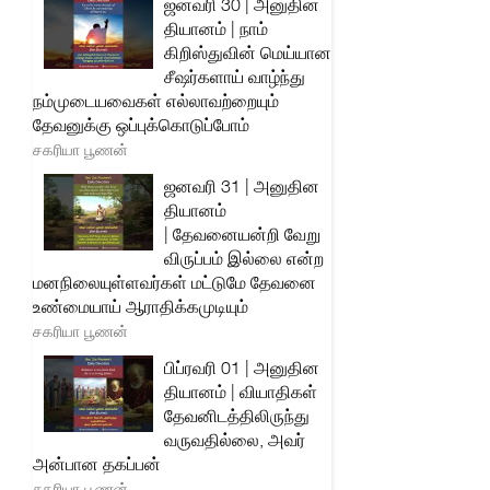
ஜனவரி 30 | அனுதின
தியானம் | நாம்
கிறிஸ்துவின் மெய்யான
சீஷர்களாய் வாழ்ந்து
நம்முடையவைகள் எல்லாவற்றையும்
தேவனுக்கு ஒப்புக்கொடுப்போம்
சகரியா பூணன்
ஜனவரி 31 | அனுதின
தியானம்
| தேவனையன்றி வேறு
விருப்பம் இல்லை என்ற
மனநிலையுள்ளவர்கள் மட்டுமே தேவனை
உண்மையாய் ஆராதிக்கமுடியும்
சகரியா பூணன்
பிப்ரவரி 01 | அனுதின
தியானம் | வியாதிகள்
தேவனிடத்திலிருந்து
வருவதில்லை, அவர்
அன்பான தகப்பன்
சகரியா பூணன்