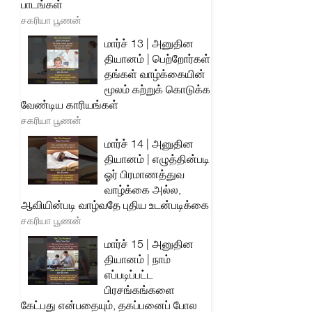
பாடங்கள்
சகரியா பூணன்
மார்ச் 13 | அனுதின
தியானம் | பெற்றோர்கள்
தங்கள் வாழ்க்கையின்
மூலம் கற்றுக் கொடுக்க
வேண்டிய காரியங்கள்
சகரியா பூணன்
மார்ச் 14 | அனுதின
தியானம் | எழுத்தின்படி
ஓர் பிரமாணத்துவ
வாழ்க்கை அல்ல,
ஆவியின்படி வாழ்வதே புதிய உடன்படிக்கை
சகரியா பூணன்
மார்ச் 15 | அனுதின
தியானம் | நாம்
எப்படிப்பட்ட
பிரசங்கங்களை
கேட்பது என்பதையும், தகப்பனைப் போல