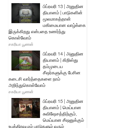
பிப்ரவரி 13 | அனுதின
தியானம் | பாடுகளின்
மூலமாகத்தான்
மகிமையான வாழ்க்கை
இருக்கிறது என்பதை உணர்ந்து
கொள்வோம்
சகரியா பூணன்
பிப்ரவரி 14 | அனுதின
தியானம் | கிறிஸ்து
தம்முடைய
சீஷர்களுக்கு பேசின
கடைசி வார்த்தைகளை நாம்
அறிந்துகொள்வோம்
சகரியா பூணன்
பிப்ரவரி 15 | அனுதின
தியானம் | மெய்யான
சுவிஷேசத்திற்கும்,
மெய்யான சீஷனுக்கும்
உபத்திரவமும் பாடுகளும் வரும்