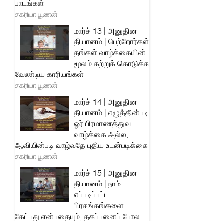
பாடங்கள்
சகரியா பூணன்
மார்ச் 13 | அனுதின
தியானம் | பெற்றோர்கள்
தங்கள் வாழ்க்கையின்
மூலம் கற்றுக் கொடுக்க
வேண்டிய காரியங்கள்
சகரியா பூணன்
மார்ச் 14 | அனுதின
தியானம் | எழுத்தின்படி
ஓர் பிரமாணத்துவ
வாழ்க்கை அல்ல,
ஆவியின்படி வாழ்வதே புதிய உடன்படிக்கை
சகரியா பூணன்
மார்ச் 15 | அனுதின
தியானம் | நாம்
எப்படிப்பட்ட
பிரசங்கங்களை
கேட்பது என்பதையும், தகப்பனைப் போல