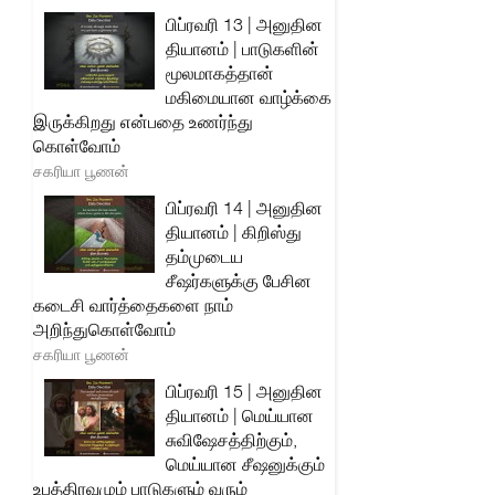
பிப்ரவரி 13 | அனுதின
தியானம் | பாடுகளின்
மூலமாகத்தான்
மகிமையான வாழ்க்கை
இருக்கிறது என்பதை உணர்ந்து
கொள்வோம்
சகரியா பூணன்
பிப்ரவரி 14 | அனுதின
தியானம் | கிறிஸ்து
தம்முடைய
சீஷர்களுக்கு பேசின
கடைசி வார்த்தைகளை நாம்
அறிந்துகொள்வோம்
சகரியா பூணன்
பிப்ரவரி 15 | அனுதின
தியானம் | மெய்யான
சுவிஷேசத்திற்கும்,
மெய்யான சீஷனுக்கும்
உபத்திரவமும் பாடுகளும் வரும்