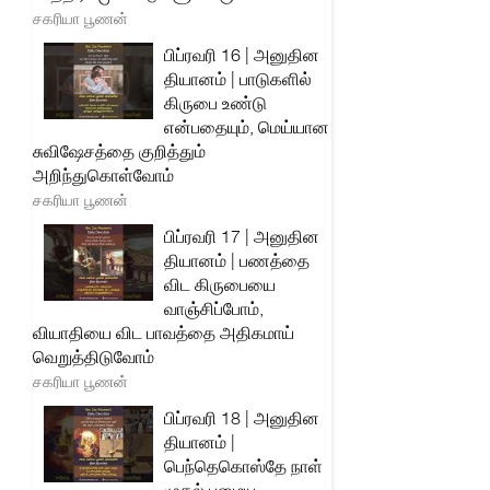
சகரியா பூணன்
பிப்ரவரி 16 | அனுதின
தியானம் | பாடுகளில்
கிருபை உண்டு
என்பதையும், மெய்யான
சுவிஷேசத்தை குறித்தும்
அறிந்துகொள்வோம்
சகரியா பூணன்
பிப்ரவரி 17 | அனுதின
தியானம் | பணத்தை
விட கிருபையை
வாஞ்சிப்போம்,
வியாதியை விட பாவத்தை அதிகமாய்
வெறுத்திடுவோம்
சகரியா பூணன்
பிப்ரவரி 18 | அனுதின
தியானம் |
பெந்தெகொஸ்தே நாள்