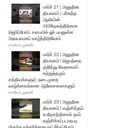
மார்ச் 21 | அனுதின
தியானம் | பரிசுத்த
ஆவியின்
அபிஷேகத்திற்காக
ஜெபிப்போம், சபையில் ஓர் பயனுள்ள
அவயவமாய் வாழ்ந்திடுவோம்
சகரியா பூணன்
மார்ச் 22 | அனுதின
தியானம் | ஜெபத்தை
குறித்து வேதாகமம்
கற்றுத்தரும்
சத்தியங்களும், நடைமுறை
வாழ்க்கைக்கான ஆலோசனைகளும்
சகரியா பூணன்
மார்ச் 23 | அனுதின
தியானம் | வஞ்சிக்கும்
உபதேசத்தினால் நாம்
வஞ்சிக்கப்படாதபடி
மிகுந்த எச்சரிக்கையாய் இருப்போம்