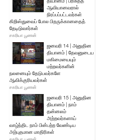
தியானம் | பரிசுத்த
ஆவியானவரால்
நிரப்பப்பட்டவர்கள்
கிறிஸ்துவைப் போல பிறருக்கானதைத்
தேடிடுவார்கள்
சகரியா பூணன்
ஜனவரி 14 | அனுதின
தியானம் | தேவனுடைய
மகிமையையும்
மற்றவர்களின்
நலனையும் தேடுபவர்களே
ஆவிக்குரியவர்கள்
சகரியா பூணன்
ஜனவரி 15 | அனுதின
தியானம் | நாம்
தன்னலம்
அற்றவர்களாய்
வாழ்ந்திட நாம் பின்பற்ற வேண்டிய
அற்புதமான மாதிரிகள்
சகரியா பூணன்