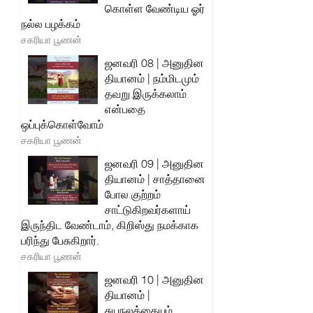
கொள்ள வேண்டிய ஓர்
நல்ல பழக்கம்
சகரியா பூணன்
ஜனவரி 08 | அனுதின
தியானம் | நம்மிடமும்
தவறு இருக்கலாம்
என்பதை
ஒப்புக்கொள்வோம்
சகரியா பூணன்
ஜனவரி 09 | அனுதின
தியானம் | சாத்தானை
போல குற்றம்
சாட்டுகிறவர்களாய்
இருந்திட வேண்டாம், கிறிஸ்து நமக்காக
பரிந்து பேசுகிறார்.
சகரியா பூணன்
ஜனவரி 10 | அனுதின
தியானம் |
சுயநலத்தையும்