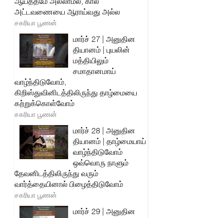
ஆயத்தமே அல்லாமல், கால
அட்டவணையை ஆராய்வது அல்ல
சகரியா பூணன்
மார்ச் 27 | அனுதின
தியானம் | புயலின்
மத்தியிலும்
சமாதானமாய்
வாழ்ந்திடுவோம்,
கிறிஸ்துவினிடத்திலிருந்து தாழ்மையை
கற்றுக்கொள்வோம்
சகரியா பூணன்
மார்ச் 28 | அனுதின
தியானம் | தாழ்மையாய்
வாழ்ந்திடுவோம்
ஒவ்வொரு நாளும்
தேவனிடத்திலிருந்து வரும்
வார்த்தையினால் பிழைத்திடுவோம்
சகரியா பூணன்
மார்ச் 29 | அனுதின