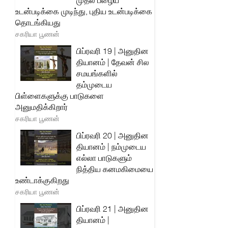
முதல் பழைய
உடன்படிக்கை முடிந்து, புதிய உடன்படிக்கை
தொடங்கியது
சகரியா பூணன்
பிப்ரவரி 19 | அனுதின
தியானம் | தேவன் சில
சமயங்களில்
தம்முடைய
பிள்ளைகளுக்கு பாடுகளை
அனுமதிக்கிறார்
சகரியா பூணன்
பிப்ரவரி 20 | அனுதின
தியானம் | நம்முடைய
எல்லா பாடுகளும்
நித்திய கனமகிமையை
உண்டாக்குகிறது
சகரியா பூணன்
பிப்ரவரி 21 | அனுதின
தியானம் |