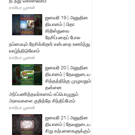
நடந்து கொள்வோம்
சகரியா பூணன்
ஜனவரி 19 | அனுதின
தியானம் | பிதா
கிறிஸ்துவை
நேசிப்பதைப் போல
நம்மையும் நேசிக்கிறார் என்பதை உணர்ந்து
வாழ்ந்திடுவோம்
சகரியா பூணன்
ஜனவரி 20 | அனுதின
தியானம் | தேவனுடைய
சித்தத்திற்கு முழுவதும்
தன்னை
அர்ப்பணித்தவர்களாய் எப்பொழுதும்
அவைகளை குறித்தே சிந்திப்போம்
சகரியா பூணன்
ஜனவரி 21 | அனுதின
தியானம் | தேவனுடைய
சிறு கற்பனைகளுக்கும்