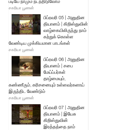
படியே நாமும் நடந்திடுவோம்
சகரியா பூணன்
பிப்ரவரி 05 | அனுதின
தியானம் | கிறிஸ்துவின்
வாழ்கையிலிருந்து நாம்
கற்றுக் கொள்ள
வேண்டிய முக்கியமான பாடங்கள்
சகரியா பூணன்
பிப்ரவரி 06 | அனுதின
தியானம் | சபை
மேய்ப்பர்கள்
தாழ்மையும்,
கண்ணீரும், கரிசனையும் உள்ளவர்களாய்
இருந்திட வேண்டும்
சகரியா பூணன்
பிப்ரவரி 07 | அனுதின
தியானம் | இயேசு
கிறிஸ்துவின்
இரத்தத்தை நாம்