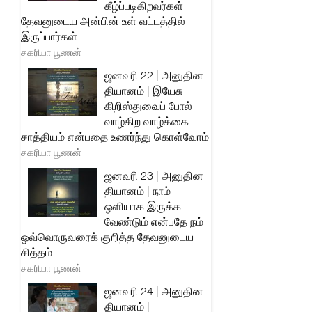
கீழ்ப்படிகிறவர்கள்
தேவனுடைய அன்பின் உள் வட்டத்தில்
இருப்பார்கள்
சகரியா பூணன்
ஜனவரி 22 | அனுதின
தியானம் | இயேசு
கிறிஸ்துவைப் போல்
வாழ்கிற வாழ்க்கை
சாத்தியம் என்பதை உணர்ந்து கொள்வோம்
சகரியா பூணன்
ஜனவரி 23 | அனுதின
தியானம் | நாம்
ஒளியாக இருக்க
வேண்டும் என்பதே நம்
ஒவ்வொருவரைக் குறித்த தேவனுடைய
சித்தம்
சகரியா பூணன்
ஜனவரி 24 | அனுதின
தியானம் |