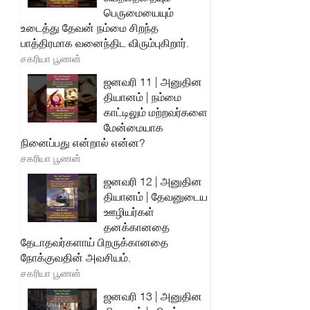
பெருமையையும்
உடைத்து தேவன் நம்மை சிறந்த
பாத்திரமாக வனைந்திட விரும்புகிறார்.
சகரியா பூணன்
ஜனவரி 11 | அனுதின
தியானம் | நம்மை
காட்டிலும் மற்றவர்களை
மேன்மையாக
நினைப்பது என்றால் என்ன?
சகரியா பூணன்
ஜனவரி 12 | அனுதின
தியானம் | தேவனுடைய
ஊழியர்கள்
தனக்கானதை
தேடாதவர்களாய் பிறருக்கானதை
நோக்குவதின் அவசியம்.
சகரியா பூணன்
ஜனவரி 13 | அனுதின