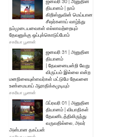
ஜனவரி 30 | அனுதின
தியானம் | நாம்
கிறிஸ்துவின் மெய்யான
சீஷர்களாய் வாழ்ந்து
நம்முடையவைகள் எல்லாவற்றையும்
தேவனுக்கு ஒப்புக்கொடுப்போம்
சகரியா பூணன்
ஜனவரி 31 | அனுதின
தியானம்
| தேவனையன்றி வேறு
விருப்பம் இல்லை என்ற
மனநிலையுள்ளவர்கள் மட்டுமே தேவனை
உண்மையாய் ஆராதிக்கமுடியும்
சகரியா பூணன்
பிப்ரவரி 01 | அனுதின
தியானம் | வியாதிகள்
தேவனிடத்திலிருந்து
வருவதில்லை, அவர்
அன்பான தகப்பன்
சகரியா பூணன்