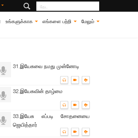
தேட
்
்
உங்களுக்காக
எங்களை பற்றி
மேலும்
31.இயேசுவை நமது முன்னோடி
32.இயேசுவின் தாழ்மை
33.இயேசு எப்படி சோதனையை
ஜெயித்தார்