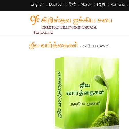
English
Deutsch
हिन्दी
Norsk
ಕನ್ನಡ
Română
கிறிஸ்தவ ஐக்கிய சபை
Christian Fellowship Church,
Bangalore
ஜீவ வார்த்தைகள்
- சகரியா பூணன்