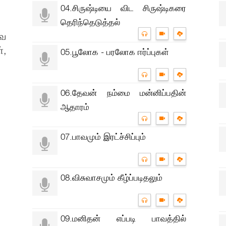
04.சிருஷ்டியை விட சிருஷ்டிகரை
தெரிந்தெடுத்தல்
ுவ
்,
05.பூலோக - பரலோக ஈர்ப்புகள்
06.தேவன் நம்மை மன்னிப்பதின்
ஆதாரம்
07.பாவமும் இரட்ச்சிப்பும்
08.விசுவாசமும் கீழ்ப்படிதலும்
09.மனிதன் எப்படி பாவத்தில்