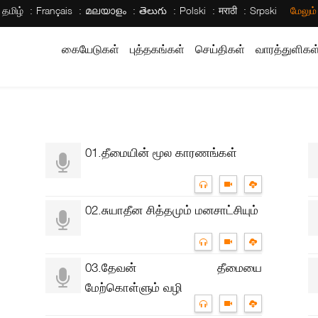
தமிழ்
Français
മലയാളം
తెలుగు
Polski
मराठी
Srpski
மேலும
கையேடுகள்
புத்தகங்கள்
செய்திகள்
வாரத்துளிகள
01.தீமையின் மூல காரணங்கள்
02.சுயாதீன சித்தமும் மனசாட்சியும்
03.தேவன் தீமையை
மேற்கொள்ளும் வழி