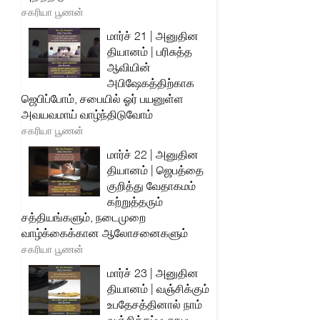
சகரியா பூணன்
மார்ச் 21 | அனுதின
தியானம் | பரிசுத்த
ஆவியின்
அபிஷேகத்திற்காக
ஜெபிப்போம், சபையில் ஓர் பயனுள்ள
அவயவமாய் வாழ்ந்திடுவோம்
சகரியா பூணன்
மார்ச் 22 | அனுதின
தியானம் | ஜெபத்தை
குறித்து வேதாகமம்
கற்றுத்தரும்
சத்தியங்களும், நடைமுறை
வாழ்க்கைக்கான ஆலோசனைகளும்
சகரியா பூணன்
மார்ச் 23 | அனுதின
தியானம் | வஞ்சிக்கும்
உபதேசத்தினால் நாம்