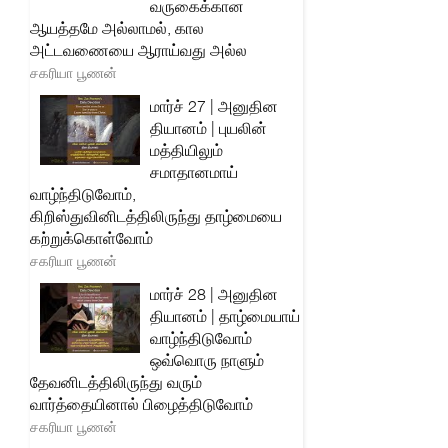
வருகைக்கான
ஆயத்தமே அல்லாமல், கால
அட்டவணையை ஆராய்வது அல்ல
சகரியா பூணன்
மார்ச் 27 | அனுதின
தியானம் | புயலின்
மத்தியிலும்
சமாதானமாய்
வாழ்ந்திடுவோம்,
கிறிஸ்துவினிடத்திலிருந்து தாழ்மையை
கற்றுக்கொள்வோம்
சகரியா பூணன்
மார்ச் 28 | அனுதின
தியானம் | தாழ்மையாய்
வாழ்ந்திடுவோம்
ஒவ்வொரு நாளும்
தேவனிடத்திலிருந்து வரும்
வார்த்தையினால் பிழைத்திடுவோம்
சகரியா பூணன்