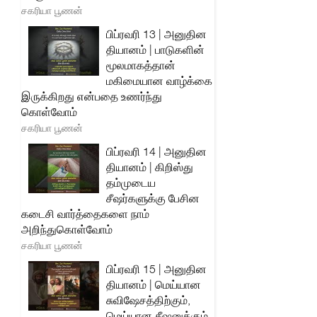
சகரியா பூணன்
பிப்ரவரி 13 | அனுதின
தியானம் | பாடுகளின்
மூலமாகத்தான்
மகிமையான வாழ்க்கை
இருக்கிறது என்பதை உணர்ந்து
கொள்வோம்
சகரியா பூணன்
பிப்ரவரி 14 | அனுதின
தியானம் | கிறிஸ்து
தம்முடைய
சீஷர்களுக்கு பேசின
கடைசி வார்த்தைகளை நாம்
அறிந்துகொள்வோம்
சகரியா பூணன்
பிப்ரவரி 15 | அனுதின
தியானம் | மெய்யான
சுவிஷேசத்திற்கும்,
மெய்யான சீஷனுக்கும்