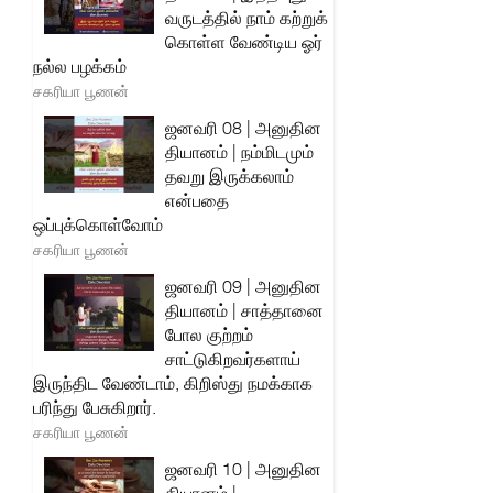
வருடத்தில் நாம் கற்றுக்
கொள்ள வேண்டிய ஓர்
நல்ல பழக்கம்
சகரியா பூணன்
ஜனவரி 08 | அனுதின
தியானம் | நம்மிடமும்
தவறு இருக்கலாம்
என்பதை
ஒப்புக்கொள்வோம்
சகரியா பூணன்
ஜனவரி 09 | அனுதின
தியானம் | சாத்தானை
போல குற்றம்
சாட்டுகிறவர்களாய்
இருந்திட வேண்டாம், கிறிஸ்து நமக்காக
பரிந்து பேசுகிறார்.
சகரியா பூணன்
ஜனவரி 10 | அனுதின