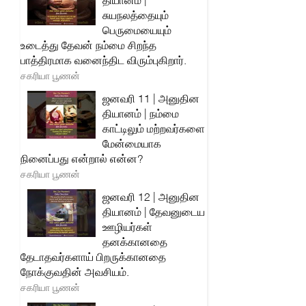
தியானம் |
சுயநலத்தையும்
பெருமையையும்
உடைத்து தேவன் நம்மை சிறந்த
பாத்திரமாக வனைந்திட விரும்புகிறார்.
சகரியா பூணன்
ஜனவரி 11 | அனுதின
தியானம் | நம்மை
காட்டிலும் மற்றவர்களை
மேன்மையாக
நினைப்பது என்றால் என்ன?
சகரியா பூணன்
ஜனவரி 12 | அனுதின
தியானம் | தேவனுடைய
ஊழியர்கள்
தனக்கானதை
தேடாதவர்களாய் பிறருக்கானதை
நோக்குவதின் அவசியம்.
சகரியா பூணன்