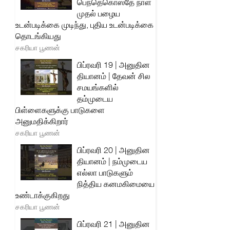
பெந்தெகொஸ்தே நாள்
முதல் பழைய
உடன்படிக்கை முடிந்து, புதிய உடன்படிக்கை
தொடங்கியது
சகரியா பூணன்
பிப்ரவரி 19 | அனுதின
தியானம் | தேவன் சில
சமயங்களில்
தம்முடைய
பிள்ளைகளுக்கு பாடுகளை
அனுமதிக்கிறார்
சகரியா பூணன்
பிப்ரவரி 20 | அனுதின
தியானம் | நம்முடைய
எல்லா பாடுகளும்
நித்திய கனமகிமையை
உண்டாக்குகிறது
சகரியா பூணன்
பிப்ரவரி 21 | அனுதின