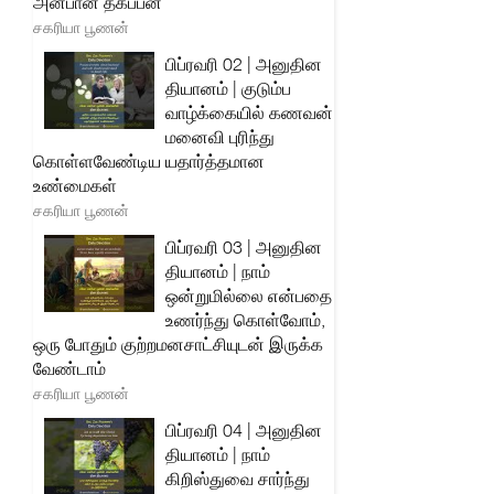
அன்பான தகப்பன்
சகரியா பூணன்
பிப்ரவரி 02 | அனுதின
தியானம் | குடும்ப
வாழ்க்கையில் கணவன்
மனைவி புரிந்து
கொள்ளவேண்டிய யதார்த்தமான
உண்மைகள்
சகரியா பூணன்
பிப்ரவரி 03 | அனுதின
தியானம் | நாம்
ஒன்றுமில்லை என்பதை
உணர்ந்து கொள்வோம்,
ஒரு போதும் குற்றமனசாட்சியுடன் இருக்க
வேண்டாம்
சகரியா பூணன்
பிப்ரவரி 04 | அனுதின
தியானம் | நாம்
கிறிஸ்துவை சார்ந்து