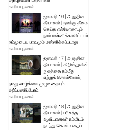
அற்புதமான மாதிரிகள்
சகரியா பூணன்
ஜனவரி 16 | அனுதின
தியானம் | நமக்கு தீமை
செய்த எல்லோரையும்
நாம் மன்னிக்காவிட்டால்
நம்முடைய பாவமும் மன்னிக்கப்படாது
சகரியா பூணன்
ஜனவரி 17 | அனுதின
தியானம் | கிறிஸ்துவின்
நுகத்தை நம்மீது
ஏற்றுக் கொள்வோம்,
நமது வாழ்க்கை முழுவதையும்
அர்ப்பணிப்போம்.
சகரியா பூணன்
ஜனவரி 18 | அனுதின
தியானம் | பரிசுத்த
ஆவியானவர் நம்மிடம்
நடந்து கொள்வதைப்