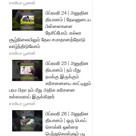
சகரியா பூணன்
பிப்ரவரி 24 | அனுதின
தியானம் | தேவனுடைய
பிள்ளைகளை
நேசிப்போம், எல்லா
சூழ்நிலையிலும் தேவ சமாதானத்தோடு
வாழ்ந்திடுவோம்
சகரியா பூணன்
பிப்ரவரி 25 | அனுதின
தியானம் | நம் மீது
நமக்கு இருக்கும்
கரிசனையை காட்டிலும்
பரம பிதா நம் மீது அதிக கரிசனை
உள்ளவராய் இருக்கிறார்
சகரியா பூணன்
பிப்ரவரி 26 | அனுதின
தியானம் | ஒரு பொய்
சொல்லி ஒன்றை
பெற்றுகொள்ளும் படி