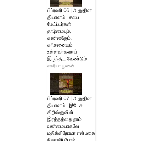
பிப்ரவரி 06 | அனுதின
தியானம் | சபை
மேய்ப்பர்கள்
தாழ்மையும்,
கண்ணீரும்,
கரிசனையும்
உள்ளவர்களாய்
இருந்திட வேண்டும்
சகரியா பூணன்
பிப்ரவரி 07 | அனுதின
தியானம் | இயேசு
கிறிஸ்துவின்
இரத்தத்தை நாம்
உண்மையாகவே
மதிக்கிறோமா என்பதை
நிதானிப்போம்