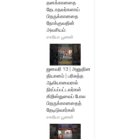
தனக்கானதை
தேடாதவர்களாய்
பிறருக்கானதை
நோக்குவதின்
அவசியம்.
சகரியா பூணன்
ஜனவரி 13 | அனுதின
தியானம் | பரிசுத்த
ஆவியானவரால்
நிரப்பப்பட்டவர்கள்
கிறிஸ்துவைப் போல
பிறருக்கானதைத்
தேடிடுவார்கள்
சகரியா பூணன்