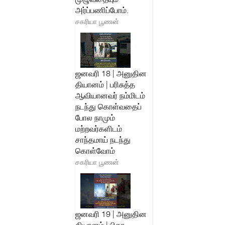
அர்ப்பணிப்போம்.
சகரியா பூணன்
ஜனவரி 18 | அனுதின
தியானம் | பரிசுத்த
ஆவியானவர் நம்மிடம்
நடந்து கொள்வதைப்
போல நாமும்
மற்றவர்களிடம்
சாந்தமாய் நடந்து
கொள்வோம்
சகரியா பூணன்
ஜனவரி 19 | அனுதின