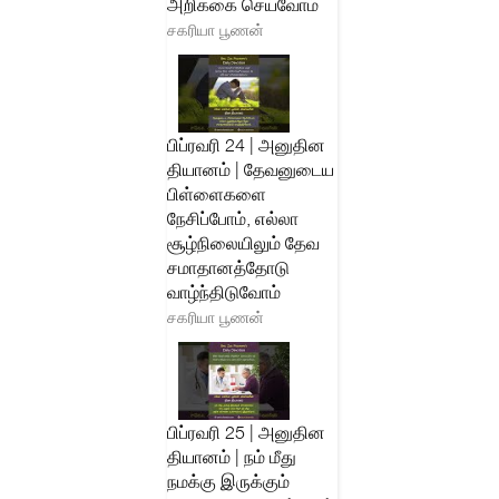
அறிக்கை செய்வோம்
சகரியா பூணன்
பிப்ரவரி 24 | அனுதின
தியானம் | தேவனுடைய
பிள்ளைகளை
நேசிப்போம், எல்லா
சூழ்நிலையிலும் தேவ
சமாதானத்தோடு
வாழ்ந்திடுவோம்
சகரியா பூணன்
பிப்ரவரி 25 | அனுதின
தியானம் | நம் மீது
நமக்கு இருக்கும்