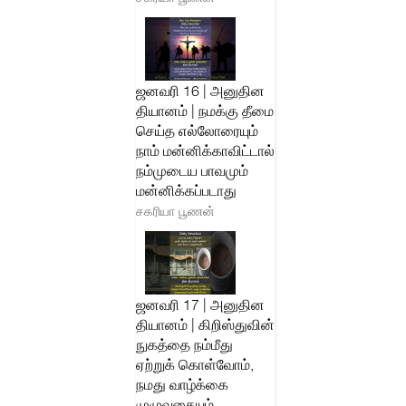
ஜனவரி 16 | அனுதின
தியானம் | நமக்கு தீமை
செய்த எல்லோரையும்
நாம் மன்னிக்காவிட்டால்
நம்முடைய பாவமும்
மன்னிக்கப்படாது
சகரியா பூணன்
ஜனவரி 17 | அனுதின
தியானம் | கிறிஸ்துவின்
நுகத்தை நம்மீது
ஏற்றுக் கொள்வோம்,
நமது வாழ்க்கை
முழுவதையும்