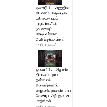
ஜனவரி 14 | அனுதின
தியானம் | தேவனுடைய
மகிமையையும்
மற்றவர்களின்
நலனையும்
தேடுபவர்களே
ஆவிக்குரியவர்கள்
சகரியா பூணன்
ஜனவரி 15 | அனுதின
தியானம் | நாம்
தன்னலம்
அற்றவர்களாய்
வாழ்ந்திட நாம் பின்பற்ற
வேண்டிய அற்புதமான
மாதிரிகள்
சகரியா பூணன்