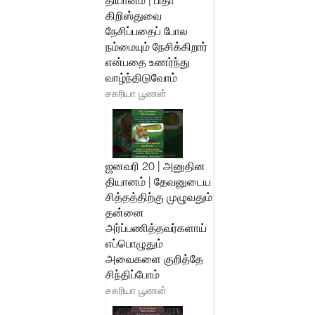
தியானம் | பிதா
கிறிஸ்துவை
நேசிப்பதைப் போல
நம்மையும் நேசிக்கிறார்
என்பதை உணர்ந்து
வாழ்ந்திடுவோம்
சகரியா பூணன்
ஜனவரி 20 | அனுதின
தியானம் | தேவனுடைய
சித்தத்திற்கு முழுவதும்
தன்னை
அர்ப்பணித்தவர்களாய்
எப்பொழுதும்
அவைகளை குறித்தே
சிந்திப்போம்
சகரியா பூணன்