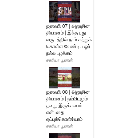
ஜனவரி 07 | அனுதின
தியானம் | இந்த புது
வருடத்தில் நாம் கற்றுக்
கொள்ள வேண்டிய ஓர்
நல்ல பழக்கம்
சகரியா பூணன்
ஜனவரி 08 | அனுதின
தியானம் | நம்மிடமும்
தவறு இருக்கலாம்
என்பதை
ஒப்புக்கொள்வோம்
சகரியா பூணன்