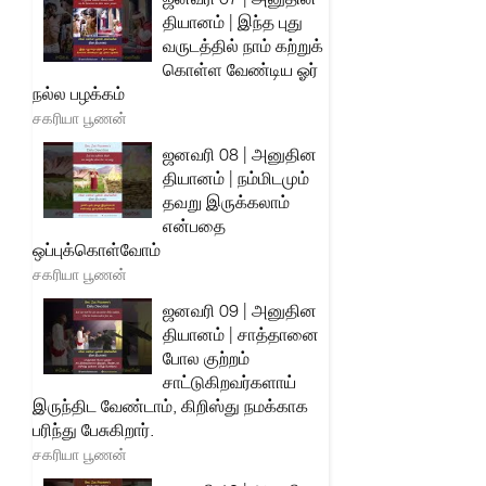
தியானம் | இந்த புது
வருடத்தில் நாம் கற்றுக்
கொள்ள வேண்டிய ஓர்
நல்ல பழக்கம்
சகரியா பூணன்
ஜனவரி 08 | அனுதின
தியானம் | நம்மிடமும்
தவறு இருக்கலாம்
என்பதை
ஒப்புக்கொள்வோம்
சகரியா பூணன்
ஜனவரி 09 | அனுதின
தியானம் | சாத்தானை
போல குற்றம்
சாட்டுகிறவர்களாய்
இருந்திட வேண்டாம், கிறிஸ்து நமக்காக
பரிந்து பேசுகிறார்.
சகரியா பூணன்