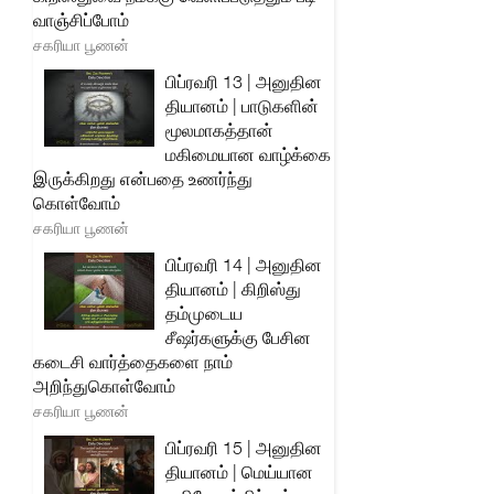
வாஞ்சிப்போம்
சகரியா பூணன்
பிப்ரவரி 13 | அனுதின
தியானம் | பாடுகளின்
மூலமாகத்தான்
மகிமையான வாழ்க்கை
இருக்கிறது என்பதை உணர்ந்து
கொள்வோம்
சகரியா பூணன்
பிப்ரவரி 14 | அனுதின
தியானம் | கிறிஸ்து
தம்முடைய
சீஷர்களுக்கு பேசின
கடைசி வார்த்தைகளை நாம்
அறிந்துகொள்வோம்
சகரியா பூணன்
பிப்ரவரி 15 | அனுதின
தியானம் | மெய்யான