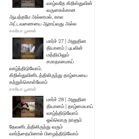
வாழ்வதே கிறிஸ்துவின்
வருகைக்கான
ஆயத்தமே அல்லாமல், கால
அட்டவணையை ஆராய்வது அல்ல
சகரியா பூணன்
மார்ச் 27 | அனுதின
தியானம் | புயலின்
மத்தியிலும்
சமாதானமாய்
வாழ்ந்திடுவோம்,
கிறிஸ்துவினிடத்திலிருந்து தாழ்மையை
கற்றுக்கொள்வோம்
சகரியா பூணன்
மார்ச் 28 | அனுதின
தியானம் | தாழ்மையாய்
வாழ்ந்திடுவோம்
ஒவ்வொரு நாளும்
தேவனிடத்திலிருந்து வரும்
வார்த்தையினால் பிழைத்திடுவோம்