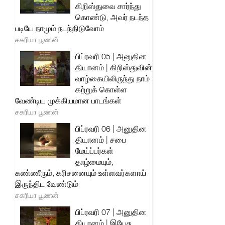
கிறிஸ்துவை சார்ந்து
கொண்டு, அவர் நடந்த
படியே நாமும் நடந்திடுவோம்
சகரியா பூணன்
பிப்ரவரி 05 | அனுதின
தியானம் | கிறிஸ்துவின்
வாழ்கையிலிருந்து நாம்
கற்றுக் கொள்ள
வேண்டிய முக்கியமான பாடங்கள்
சகரியா பூணன்
பிப்ரவரி 06 | அனுதின
தியானம் | சபை
மேய்ப்பர்கள்
தாழ்மையும்,
கண்ணீரும், கரிசனையும் உள்ளவர்களாய்
இருந்திட வேண்டும்
சகரியா பூணன்
பிப்ரவரி 07 | அனுதின
தியானம் | இயேசு