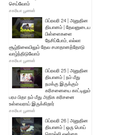
செய்வோம்
சகரியா பூணன்
பிப்ரவரி 24 | அனுதின
தியானம் | தேவனுடைய
பிள்ளைகளை
நேசிப்போம், எல்லா
சூழ்நிலையிலும் தேவ சமாதானத்தோடு
வாழ்ந்திடுவோம்
சகரியா பூணன்
பிப்ரவரி 25 | அனுதின
தியானம் | நம் மீது
நமக்கு இருக்கும்
கரிசனையை காட்டிலும்
பரம பிதா நம் மீது அதிக கரிசனை
உள்ளவராய் இருக்கிறார்
சகரியா பூணன்
பிப்ரவரி 26 | அனுதின
தியானம் | ஒரு பொய்
சொல்லி ஒன்றை