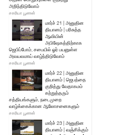
அறிந்திடுவோம்
சகரியா பூணன்
மார்ச் 21 | அனுதின
தியானம் | பரிசுத்த
ஆவியின்
அபிஷேகத்திற்காக
ஜெபிப்போம், சபையில் ஓர் பயனுள்ள
அவயவமாய் வாழ்ந்திடுவோம்
சகரியா பூணன்
மார்ச் 22 | அனுதின
தியானம் | ஜெபத்தை
குறித்து வேதாகமம்
கற்றுத்தரும்
சத்தியங்களும், நடைமுறை
வாழ்க்கைக்கான ஆலோசனைகளும்
சகரியா பூணன்
மார்ச் 23 | அனுதின
தியானம் | வஞ்சிக்கும்