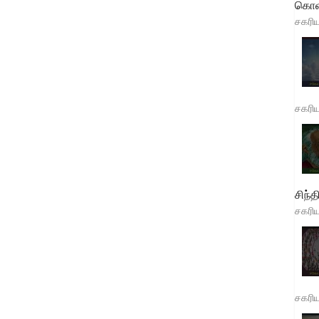
கொள
சகரி
சகரி
சிந்த
சகரி
சகரி