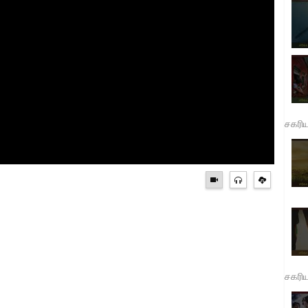
சகரி
சகரி