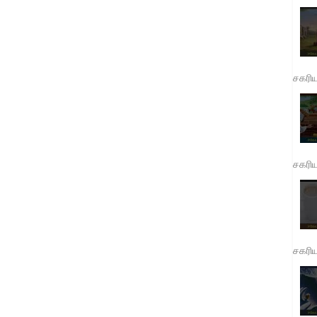
சகரி
சகரி
சகரி