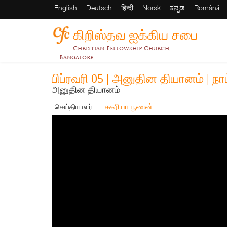
English
Deutsch
हिन्दी
Norsk
ಕನ್ನಡ
Română
கிறிஸ்தவ ஐக்கிய சபை
Christian Fellowship Church,
Bangalore
பிப்ரவரி 05 | அனுதின தியானம் | ந
அனுதின தியானம்
சகரியா பூணன்
செய்தியாளர் :