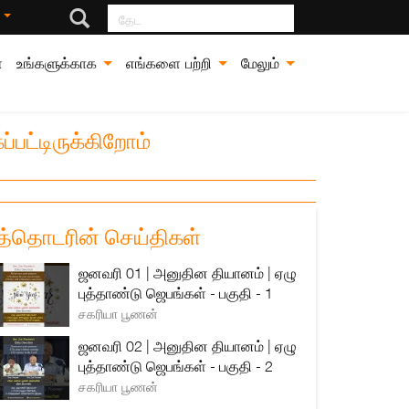
தேட
்
்
உங்களுக்காக
எங்களை பற்றி
மேலும்
்பட்டிருக்கிறோம்
த்தொடரின் செய்திகள்
ஜனவரி 01 | அனுதின தியானம் | ஏழு
புத்தாண்டு ஜெபங்கள் - பகுதி - 1
சகரியா பூணன்
ஜனவரி 02 | அனுதின தியானம் | ஏழு
புத்தாண்டு ஜெபங்கள் - பகுதி - 2
சகரியா பூணன்