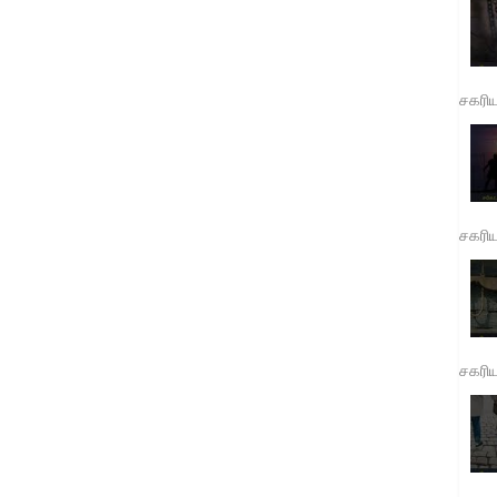
சகரி
சகரி
சகரி