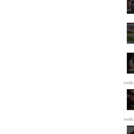
சகரி
சகரி