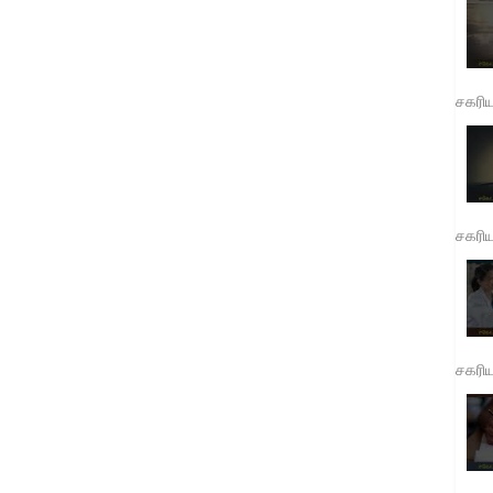
சகரி
சகரி
சகரி