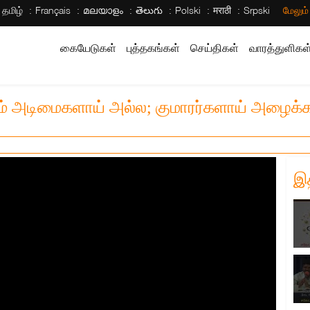
தமிழ்
Français
മലയാളം
తెలుగు
Polski
मराठी
Srpski
மேலும
கையேடுகள்
புத்தகங்கள்
செய்திகள்
வாரத்துளிகள
ாம் அடிமைகளாய் அல்ல; குமாரர்களாய் அழைக்கப
இ