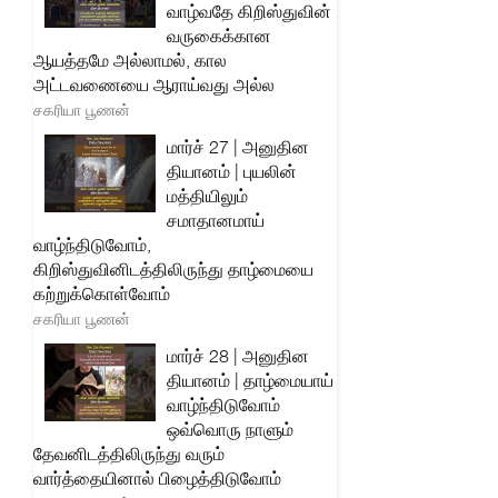
வாழ்வதே கிறிஸ்துவின்
வருகைக்கான
ஆயத்தமே அல்லாமல், கால
அட்டவணையை ஆராய்வது அல்ல
சகரியா பூணன்
மார்ச் 27 | அனுதின
தியானம் | புயலின்
மத்தியிலும்
சமாதானமாய்
வாழ்ந்திடுவோம்,
கிறிஸ்துவினிடத்திலிருந்து தாழ்மையை
கற்றுக்கொள்வோம்
சகரியா பூணன்
மார்ச் 28 | அனுதின
தியானம் | தாழ்மையாய்
வாழ்ந்திடுவோம்
ஒவ்வொரு நாளும்
தேவனிடத்திலிருந்து வரும்
வார்த்தையினால் பிழைத்திடுவோம்