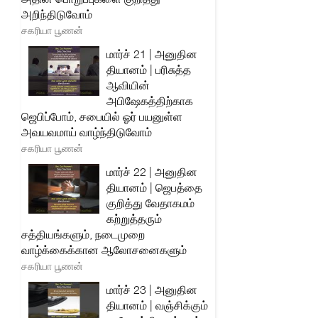
அறிந்திடுவோம்
சகரியா பூணன்
மார்ச் 21 | அனுதின
தியானம் | பரிசுத்த
ஆவியின்
அபிஷேகத்திற்காக
ஜெபிப்போம், சபையில் ஓர் பயனுள்ள
அவயவமாய் வாழ்ந்திடுவோம்
சகரியா பூணன்
மார்ச் 22 | அனுதின
தியானம் | ஜெபத்தை
குறித்து வேதாகமம்
கற்றுத்தரும்
சத்தியங்களும், நடைமுறை
வாழ்க்கைக்கான ஆலோசனைகளும்
சகரியா பூணன்
மார்ச் 23 | அனுதின
தியானம் | வஞ்சிக்கும்