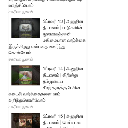
வாஞ்சிப்போம்
சகரியா பூணன்
பிப்ரவரி 13 | அனுதின
தியானம் | பாடுகளின்
மூலமாகத்தான்
மகிமையான வாழ்க்கை
இருக்கிறது என்பதை உணர்ந்து
கொள்வோம்
சகரியா பூணன்
பிப்ரவரி 14 | அனுதின
தியானம் | கிறிஸ்து
தம்முடைய
சீஷர்களுக்கு பேசின
கடைசி வார்த்தைகளை நாம்
அறிந்துகொள்வோம்
சகரியா பூணன்
பிப்ரவரி 15 | அனுதின
தியானம் | மெய்யான