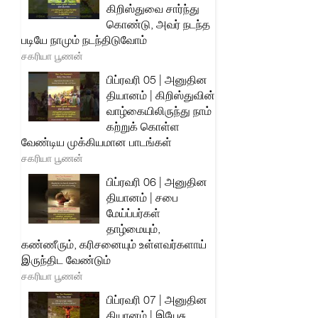
கிறிஸ்துவை சார்ந்து
கொண்டு, அவர் நடந்த
படியே நாமும் நடந்திடுவோம்
சகரியா பூணன்
பிப்ரவரி 05 | அனுதின
தியானம் | கிறிஸ்துவின்
வாழ்கையிலிருந்து நாம்
கற்றுக் கொள்ள
வேண்டிய முக்கியமான பாடங்கள்
சகரியா பூணன்
பிப்ரவரி 06 | அனுதின
தியானம் | சபை
மேய்ப்பர்கள்
தாழ்மையும்,
கண்ணீரும், கரிசனையும் உள்ளவர்களாய்
இருந்திட வேண்டும்
சகரியா பூணன்
பிப்ரவரி 07 | அனுதின
தியானம் | இயேசு