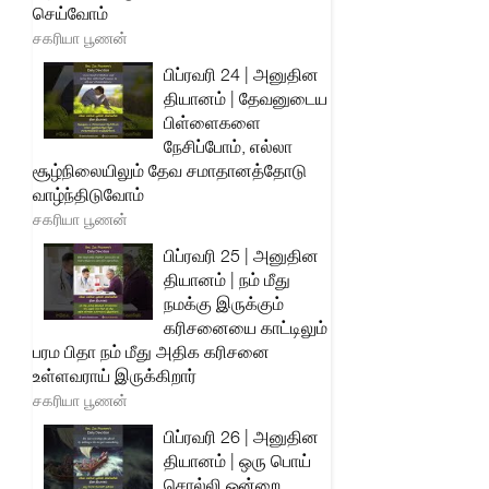
செய்வோம்
சகரியா பூணன்
பிப்ரவரி 24 | அனுதின
தியானம் | தேவனுடைய
பிள்ளைகளை
நேசிப்போம், எல்லா
சூழ்நிலையிலும் தேவ சமாதானத்தோடு
வாழ்ந்திடுவோம்
சகரியா பூணன்
பிப்ரவரி 25 | அனுதின
தியானம் | நம் மீது
நமக்கு இருக்கும்
கரிசனையை காட்டிலும்
பரம பிதா நம் மீது அதிக கரிசனை
உள்ளவராய் இருக்கிறார்
சகரியா பூணன்
பிப்ரவரி 26 | அனுதின
தியானம் | ஒரு பொய்
சொல்லி ஒன்றை