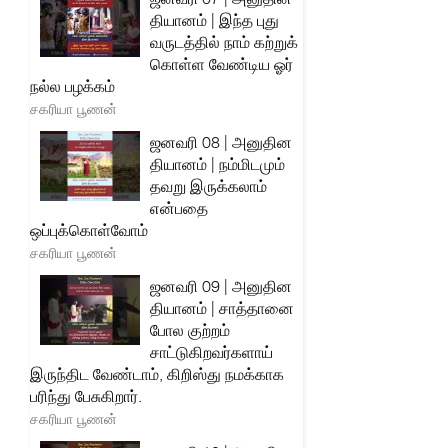
தியானம் | இந்த புது
வருடத்தில் நாம் கற்றுக்
கொள்ள வேண்டிய ஓர்
நல்ல பழக்கம்
சகரியா பூணன்
ஜனவரி 08 | அனுதின
தியானம் | நம்மிடமும்
தவறு இருக்கலாம்
என்பதை
ஒப்புக்கொள்வோம்
சகரியா பூணன்
ஜனவரி 09 | அனுதின
தியானம் | சாத்தானை
போல குற்றம்
சாட்டுகிறவர்களாய்
இருந்திட வேண்டாம், கிறிஸ்து நமக்காக
பரிந்து பேசுகிறார்.
சகரியா பூணன்