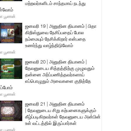
மற்றவர்களிடம் சாந்தமாய் நடந்து
்வோம்
யா பூணன்
ஜனவரி 19 | அனுதின தியானம் | பிதா
கிறிஸ்துவை நேசிப்பதைப் போல
நம்மையும் நேசிக்கிறார் என்பதை
உணர்ந்து வாழ்ந்திடுவோம்
யா பூணன்
ஜனவரி 20 | அனுதின தியானம் |
தேவனுடைய சித்தத்திற்கு முழுவதும்
தன்னை அர்ப்பணித்தவர்களாய்
எப்பொழுதும் அவைகளை குறித்தே
ிப்போம்
யா பூணன்
ஜனவரி 21 | அனுதின தியானம்
| தேவனுடைய சிறு கற்பனைகளுக்கும்
கீழ்ப்படிகிறவர்கள் தேவனுடைய அன்பின்
உள் வட்டத்தில் இருப்பார்கள்
யா பூணன்