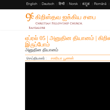
English
Deutsch
हिन्दी
Norsk
ಕನ್ನಡ
Română
கிறிஸ்தவ ஐக்கிய சபை
Christian Fellowship Church,
Bangalore
ஏப்ரல் 05 | அனுதின தியானம் | கிற
இருப்போம்
அனுதின தியானம்
சகரியா பூணன்
செய்தியாளர் :