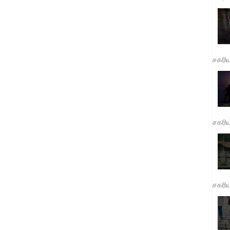
சகரி
சகரி
சகரி