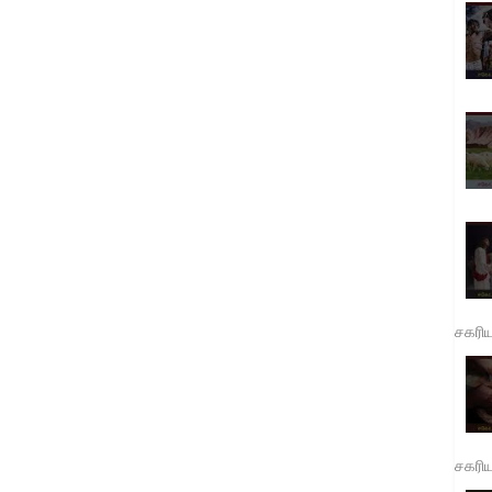
சகரி
சகரி