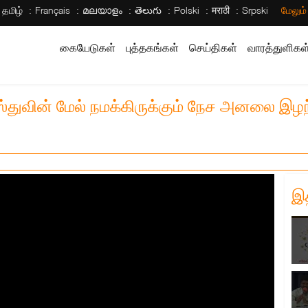
தமிழ்
Français
മലയാളം
తెలుగు
Polski
मराठी
Srpski
மேலும
கையேடுகள்
புத்தகங்கள்
செய்திகள்
வாரத்துளிகள
ிஸ்துவின் மேல் நமக்கிருக்கும் நேச அனலை இழ
இ