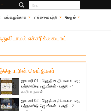
தேட
்
்
உங்களுக்காக
எங்களை பற்றி
மேலும்
ந்துவிடாமல் எச்சரிக்கையாய்
த்தொடரின் செய்திகள்
ஜனவரி 01 | அனுதின தியானம் | ஏழு
புத்தாண்டு ஜெபங்கள் - பகுதி - 1
சகரியா பூணன்
ஜனவரி 02 | அனுதின தியானம் | ஏழு
புத்தாண்டு ஜெபங்கள் - பகுதி - 2