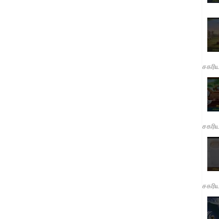
சகரி
சகரி
சகரி