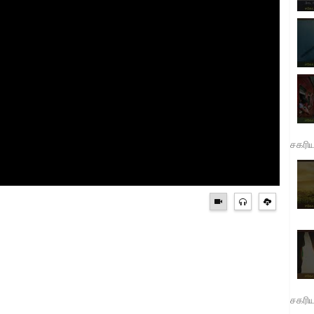
சகரி
சகரி