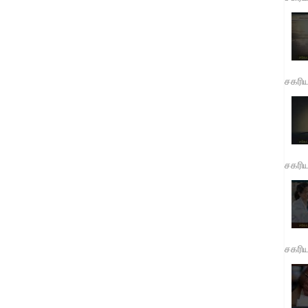
சகரி
சகரி
சகரி