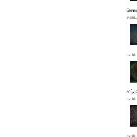
கொள
சகரி
சகரி
சிந்த
சகரி
சகரி