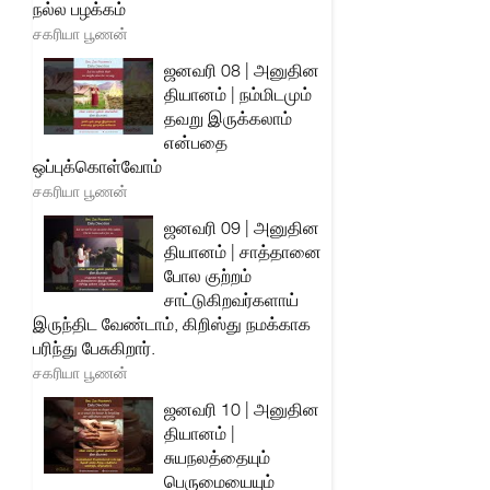
நல்ல பழக்கம்
சகரியா பூணன்
ஜனவரி 08 | அனுதின
தியானம் | நம்மிடமும்
தவறு இருக்கலாம்
என்பதை
ஒப்புக்கொள்வோம்
சகரியா பூணன்
ஜனவரி 09 | அனுதின
தியானம் | சாத்தானை
போல குற்றம்
சாட்டுகிறவர்களாய்
இருந்திட வேண்டாம், கிறிஸ்து நமக்காக
பரிந்து பேசுகிறார்.
சகரியா பூணன்
ஜனவரி 10 | அனுதின
தியானம் |
சுயநலத்தையும்
பெருமையையும்