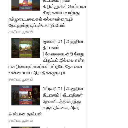
தியானம் | நாம்
கிறிஸ்துவின் மெய்யான
சீஷர்களாய் வாழ்ந்து
நம்முடையவைகள் எல்லாவற்றையும்
தேவனுக்கு ஒப்புக்கொடுப்போம்
சகரியா பூணன்
ஜனவரி 31 | அனுதின
தியானம்
| தேவனையன்றி வேறு
விருப்பம் இல்லை என்ற
மனநிலையுள்ளவர்கள் மட்டுமே தேவனை
உண்மையாய் ஆராதிக்கமுடியும்
சகரியா பூணன்
பிப்ரவரி 01 | அனுதின
தியானம் | வியாதிகள்
தேவனிடத்திலிருந்து
வருவதில்லை, அவர்
அன்பான தகப்பன்
சகரியா பூணன்