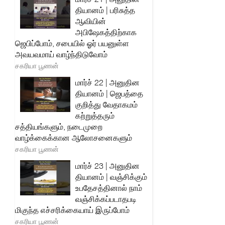
தியானம் | பரிசுத்த
ஆவியின்
அபிஷேகத்திற்காக
ஜெபிப்போம், சபையில் ஓர் பயனுள்ள
அவயவமாய் வாழ்ந்திடுவோம்
சகரியா பூணன்
மார்ச் 22 | அனுதின
தியானம் | ஜெபத்தை
குறித்து வேதாகமம்
கற்றுத்தரும்
சத்தியங்களும், நடைமுறை
வாழ்க்கைக்கான ஆலோசனைகளும்
சகரியா பூணன்
மார்ச் 23 | அனுதின
தியானம் | வஞ்சிக்கும்
உபதேசத்தினால் நாம்
வஞ்சிக்கப்படாதபடி
மிகுந்த எச்சரிக்கையாய் இருப்போம்
சகரியா பூணன்