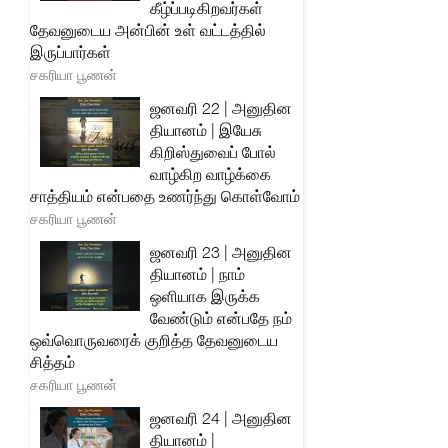
கீழ்ப்படிகிறவர்கள்
தேவனுடைய அன்பின் உள் வட்டத்தில்
இருப்பார்கள்
சகரியா பூணன்
ஜனவரி 22 | அனுதின
தியானம் | இயேசு
கிறிஸ்துவைப் போல்
வாழ்கிற வாழ்க்கை
சாத்தியம் என்பதை உணர்ந்து கொள்வோம்
சகரியா பூணன்
ஜனவரி 23 | அனுதின
தியானம் | நாம்
ஒளியாக இருக்க
வேண்டும் என்பதே நம்
ஒவ்வொருவரைக் குறித்த தேவனுடைய
சித்தம்
சகரியா பூணன்
ஜனவரி 24 | அனுதின
தியானம் |