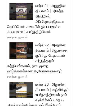
மார்ச் 21 | அனுதின
தியானம் | பரிசுத்த
ஆவியின்
அபிஷேகத்திற்காக
ஜெபிப்போம், சபையில் ஓர் பயனுள்ள
அவயவமாய் வாழ்ந்திடுவோம்
சகரியா பூணன்
மார்ச் 22 | அனுதின
தியானம் | ஜெபத்தை
குறித்து வேதாகமம்
கற்றுத்தரும்
சத்தியங்களும், நடைமுறை
வாழ்க்கைக்கான ஆலோசனைகளும்
சகரியா பூணன்
மார்ச் 23 | அனுதின
தியானம் | வஞ்சிக்கும்
உபதேசத்தினால் நாம்
வஞ்சிக்கப்படாதபடி
மிகுந்த எச்சரிக்கையாய் இருப்போம்