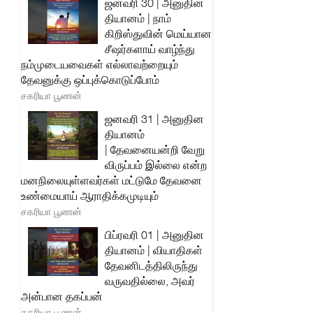
ஜனவரி 30 | அனுதின
தியானம் | நாம்
கிறிஸ்துவின் மெய்யான
சீஷர்களாய் வாழ்ந்து
நம்முடையவைகள் எல்லாவற்றையும்
தேவனுக்கு ஒப்புக்கொடுப்போம்
சகரியா பூணன்
ஜனவரி 31 | அனுதின
தியானம்
| தேவனையன்றி வேறு
விருப்பம் இல்லை என்ற
மனநிலையுள்ளவர்கள் மட்டுமே தேவனை
உண்மையாய் ஆராதிக்கமுடியும்
சகரியா பூணன்
பிப்ரவரி 01 | அனுதின
தியானம் | வியாதிகள்
தேவனிடத்திலிருந்து
வருவதில்லை, அவர்
அன்பான தகப்பன்
சகரியா பூணன்