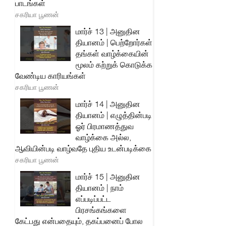
பாடங்கள்
சகரியா பூணன்
மார்ச் 13 | அனுதின
தியானம் | பெற்றோர்கள்
தங்கள் வாழ்க்கையின்
மூலம் கற்றுக் கொடுக்க
வேண்டிய காரியங்கள்
சகரியா பூணன்
மார்ச் 14 | அனுதின
தியானம் | எழுத்தின்படி
ஓர் பிரமாணத்துவ
வாழ்க்கை அல்ல,
ஆவியின்படி வாழ்வதே புதிய உடன்படிக்கை
சகரியா பூணன்
மார்ச் 15 | அனுதின
தியானம் | நாம்
எப்படிப்பட்ட
பிரசங்கங்களை
கேட்பது என்பதையும், தகப்பனைப் போல