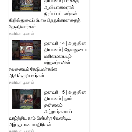
தியானம் | பரிசுத்த
ஆவியானவரால்
நிரப்பப்பட்டவர்கள்
கிறிஸ்துவைப் போல பிறருக்கானதைத்
தேடிடுவார்கள்
சகரியா பூணன்
ஜனவரி 14 | அனுதின
தியானம் | தேவனுடைய
மகிமையையும்
மற்றவர்களின்
நலனையும் தேடுபவர்களே
ஆவிக்குரியவர்கள்
சகரியா பூணன்
ஜனவரி 15 | அனுதின
தியானம் | நாம்
தன்னலம்
அற்றவர்களாய்
வாழ்ந்திட நாம் பின்பற்ற வேண்டிய
அற்புதமான மாதிரிகள்
சகரியா பூணன்