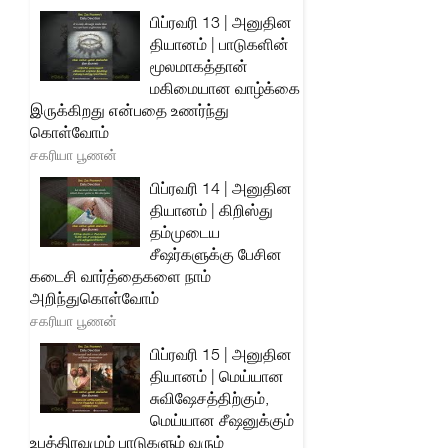
பிப்ரவரி 13 | அனுதின
தியானம் | பாடுகளின்
மூலமாகத்தான்
மகிமையான வாழ்க்கை
இருக்கிறது என்பதை உணர்ந்து
கொள்வோம்
சகரியா பூணன்
பிப்ரவரி 14 | அனுதின
தியானம் | கிறிஸ்து
தம்முடைய
சீஷர்களுக்கு பேசின
கடைசி வார்த்தைகளை நாம்
அறிந்துகொள்வோம்
சகரியா பூணன்
பிப்ரவரி 15 | அனுதின
தியானம் | மெய்யான
சுவிஷேசத்திற்கும்,
மெய்யான சீஷனுக்கும்
உபத்திரவமும் பாடுகளும் வரும்