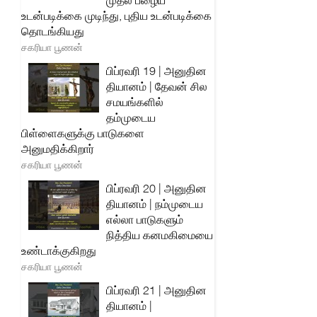
முதல் பழைய
உடன்படிக்கை முடிந்து, புதிய உடன்படிக்கை
தொடங்கியது
சகரியா பூணன்
பிப்ரவரி 19 | அனுதின
தியானம் | தேவன் சில
சமயங்களில்
தம்முடைய
பிள்ளைகளுக்கு பாடுகளை
அனுமதிக்கிறார்
சகரியா பூணன்
பிப்ரவரி 20 | அனுதின
தியானம் | நம்முடைய
எல்லா பாடுகளும்
நித்திய கனமகிமையை
உண்டாக்குகிறது
சகரியா பூணன்
பிப்ரவரி 21 | அனுதின
தியானம் |