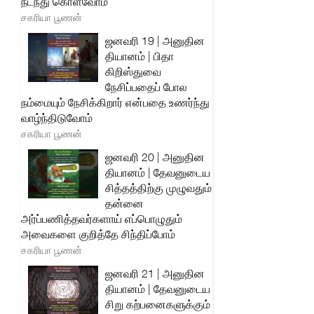
நடந்து கொள்வோம்
சகரியா பூணன்
ஜனவரி 19 | அனுதின
தியானம் | பிதா
கிறிஸ்துவை
நேசிப்பதைப் போல
நம்மையும் நேசிக்கிறார் என்பதை உணர்ந்து
வாழ்ந்திடுவோம்
சகரியா பூணன்
ஜனவரி 20 | அனுதின
தியானம் | தேவனுடைய
சித்தத்திற்கு முழுவதும்
தன்னை
அர்ப்பணித்தவர்களாய் எப்பொழுதும்
அவைகளை குறித்தே சிந்திப்போம்
சகரியா பூணன்
ஜனவரி 21 | அனுதின
தியானம் | தேவனுடைய
சிறு கற்பனைகளுக்கும்