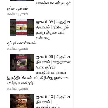
கொள்ள வேண்டிய ஓர்
நல்ல பழக்கம்
சகரியா பூணன்
ஜனவரி 08 | அனுதின
தியானம் | நம்மிடமும்
தவறு இருக்கலாம்
என்பதை
ஒப்புக்கொள்வோம்
சகரியா பூணன்
ஜனவரி 09 | அனுதின
தியானம் | சாத்தானை
போல குற்றம்
சாட்டுகிறவர்களாய்
இருந்திட வேண்டாம், கிறிஸ்து நமக்காக
பரிந்து பேசுகிறார்.
சகரியா பூணன்
ஜனவரி 10 | அனுதின
தியானம் |
சுயநலத்தையும்