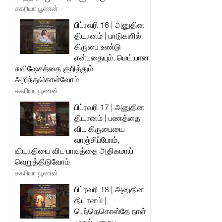
சகரியா பூணன்
பிப்ரவரி 16 | அனுதின
தியானம் | பாடுகளில்
கிருபை உண்டு
என்பதையும், மெய்யான
சுவிஷேசத்தை குறித்தும்
அறிந்துகொள்வோம்
சகரியா பூணன்
பிப்ரவரி 17 | அனுதின
தியானம் | பணத்தை
விட கிருபையை
வாஞ்சிப்போம்,
வியாதியை விட பாவத்தை அதிகமாய்
வெறுத்திடுவோம்
சகரியா பூணன்
பிப்ரவரி 18 | அனுதின
தியானம் |
பெந்தெகொஸ்தே நாள்