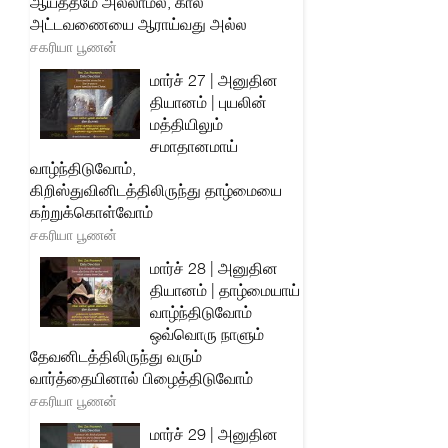
ஆயத்தமே அல்லாமல், கால
அட்டவணையை ஆராய்வது அல்ல
சகரியா பூணன்
மார்ச் 27 | அனுதின
தியானம் | புயலின்
மத்தியிலும்
சமாதானமாய்
வாழ்ந்திடுவோம்,
கிறிஸ்துவினிடத்திலிருந்து தாழ்மையை
கற்றுக்கொள்வோம்
சகரியா பூணன்
மார்ச் 28 | அனுதின
தியானம் | தாழ்மையாய்
வாழ்ந்திடுவோம்
ஒவ்வொரு நாளும்
தேவனிடத்திலிருந்து வரும்
வார்த்தையினால் பிழைத்திடுவோம்
சகரியா பூணன்
மார்ச் 29 | அனுதின