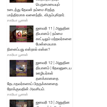
பெருமையையும்
உடைத்து தேவன் நம்மை சிறந்த
பாத்திரமாக வனைந்திட விரும்புகிறார்.
சகரியா பூணன்
ஜனவரி 11 | அனுதின
தியானம் | நம்மை
காட்டிலும் மற்றவர்களை
மேன்மையாக
நினைப்பது என்றால் என்ன?
சகரியா பூணன்
ஜனவரி 12 | அனுதின
தியானம் | தேவனுடைய
ஊழியர்கள்
தனக்கானதை
தேடாதவர்களாய் பிறருக்கானதை
நோக்குவதின் அவசியம்.
சகரியா பூணன்
ஜனவரி 13 | அனுதின