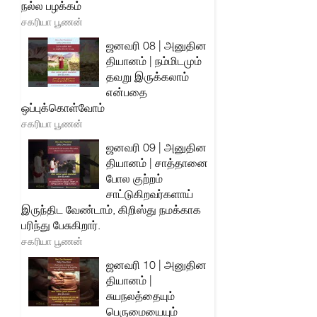
நல்ல பழக்கம்
சகரியா பூணன்
ஜனவரி 08 | அனுதின
தியானம் | நம்மிடமும்
தவறு இருக்கலாம்
என்பதை
ஒப்புக்கொள்வோம்
சகரியா பூணன்
ஜனவரி 09 | அனுதின
தியானம் | சாத்தானை
போல குற்றம்
சாட்டுகிறவர்களாய்
இருந்திட வேண்டாம், கிறிஸ்து நமக்காக
பரிந்து பேசுகிறார்.
சகரியா பூணன்
ஜனவரி 10 | அனுதின
தியானம் |
சுயநலத்தையும்
பெருமையையும்