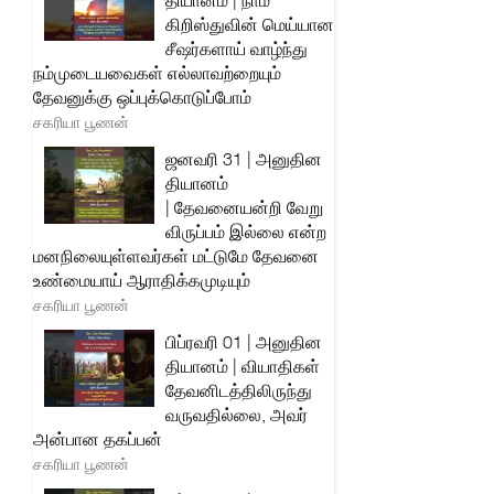
தியானம் | நாம்
கிறிஸ்துவின் மெய்யான
சீஷர்களாய் வாழ்ந்து
நம்முடையவைகள் எல்லாவற்றையும்
தேவனுக்கு ஒப்புக்கொடுப்போம்
சகரியா பூணன்
ஜனவரி 31 | அனுதின
தியானம்
| தேவனையன்றி வேறு
விருப்பம் இல்லை என்ற
மனநிலையுள்ளவர்கள் மட்டுமே தேவனை
உண்மையாய் ஆராதிக்கமுடியும்
சகரியா பூணன்
பிப்ரவரி 01 | அனுதின
தியானம் | வியாதிகள்
தேவனிடத்திலிருந்து
வருவதில்லை, அவர்
அன்பான தகப்பன்
சகரியா பூணன்