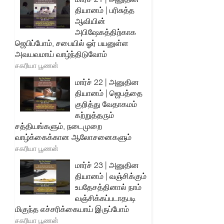
தியானம் | பரிசுத்த
ஆவியின்
அபிஷேகத்திற்காக
ஜெபிப்போம், சபையில் ஓர் பயனுள்ள
அவயவமாய் வாழ்ந்திடுவோம்
சகரியா பூணன்
மார்ச் 22 | அனுதின
தியானம் | ஜெபத்தை
குறித்து வேதாகமம்
கற்றுத்தரும்
சத்தியங்களும், நடைமுறை
வாழ்க்கைக்கான ஆலோசனைகளும்
சகரியா பூணன்
மார்ச் 23 | அனுதின
தியானம் | வஞ்சிக்கும்
உபதேசத்தினால் நாம்
வஞ்சிக்கப்படாதபடி
மிகுந்த எச்சரிக்கையாய் இருப்போம்
சகரியா பூணன்