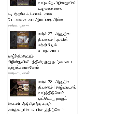
வாழ்வதே கிறிஸ்துவின்
வருகைக்கான
ஆயத்தமே அல்லாமல், கால
அட்டவணையை ஆராய்வது அல்ல
சகரியா பூணன்
மார்ச் 27 | அனுதின
தியானம் | புயலின்
மத்தியிலும்
சமாதானமாய்
வாழ்ந்திடுவோம்,
கிறிஸ்துவினிடத்திலிருந்து தாழ்மையை
கற்றுக்கொள்வோம்
சகரியா பூணன்
மார்ச் 28 | அனுதின
தியானம் | தாழ்மையாய்
வாழ்ந்திடுவோம்
ஒவ்வொரு நாளும்
தேவனிடத்திலிருந்து வரும்
வார்த்தையினால் பிழைத்திடுவோம்