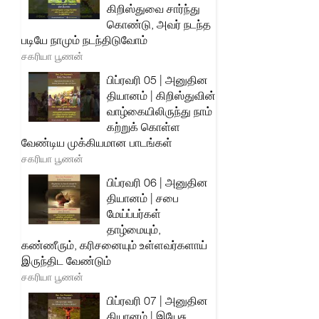
கிறிஸ்துவை சார்ந்து
கொண்டு, அவர் நடந்த
படியே நாமும் நடந்திடுவோம்
சகரியா பூணன்
பிப்ரவரி 05 | அனுதின
தியானம் | கிறிஸ்துவின்
வாழ்கையிலிருந்து நாம்
கற்றுக் கொள்ள
வேண்டிய முக்கியமான பாடங்கள்
சகரியா பூணன்
பிப்ரவரி 06 | அனுதின
தியானம் | சபை
மேய்ப்பர்கள்
தாழ்மையும்,
கண்ணீரும், கரிசனையும் உள்ளவர்களாய்
இருந்திட வேண்டும்
சகரியா பூணன்
பிப்ரவரி 07 | அனுதின
தியானம் | இயேசு