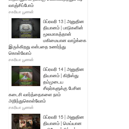
வாஞ்சிப்போம்
சகரியா பூணன்
பிப்ரவரி 13 | அனுதின
தியானம் | பாடுகளின்
மூலமாகத்தான்
மகிமையான வாழ்க்கை
இருக்கிறது என்பதை உணர்ந்து
கொள்வோம்
சகரியா பூணன்
பிப்ரவரி 14 | அனுதின
தியானம் | கிறிஸ்து
தம்முடைய
சீஷர்களுக்கு பேசின
கடைசி வார்த்தைகளை நாம்
அறிந்துகொள்வோம்
சகரியா பூணன்
பிப்ரவரி 15 | அனுதின
தியானம் | மெய்யான