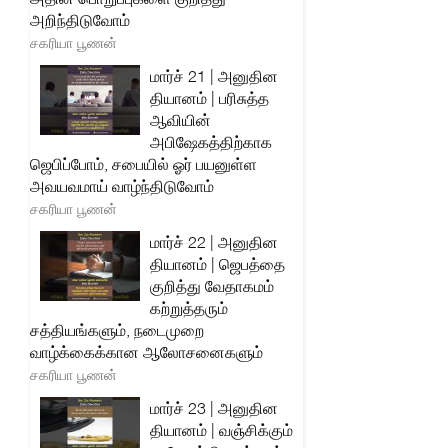
அறிந்திடுவோம்
சகரியா பூணன்
மார்ச் 21 | அனுதின
தியானம் | பரிசுத்த
ஆவியின்
அபிஷேகத்திற்காக
ஜெபிப்போம், சபையில் ஓர் பயனுள்ள
அவயவமாய் வாழ்ந்திடுவோம்
சகரியா பூணன்
மார்ச் 22 | அனுதின
தியானம் | ஜெபத்தை
குறித்து வேதாகமம்
கற்றுத்தரும்
சத்தியங்களும், நடைமுறை
வாழ்க்கைக்கான ஆலோசனைகளும்
சகரியா பூணன்
மார்ச் 23 | அனுதின
தியானம் | வஞ்சிக்கும்