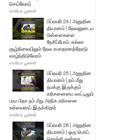
செய்வோம்
சகரியா பூணன்
பிப்ரவரி 24 | அனுதின
தியானம் | தேவனுடைய
பிள்ளைகளை
நேசிப்போம், எல்லா
சூழ்நிலையிலும் தேவ சமாதானத்தோடு
வாழ்ந்திடுவோம்
சகரியா பூணன்
பிப்ரவரி 25 | அனுதின
தியானம் | நம் மீது
நமக்கு இருக்கும்
கரிசனையை காட்டிலும்
பரம பிதா நம் மீது அதிக கரிசனை
உள்ளவராய் இருக்கிறார்
சகரியா பூணன்
பிப்ரவரி 26 | அனுதின
தியானம் | ஒரு பொய்
சொல்லி ஒன்றை