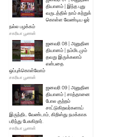
தியானம் | இந்த புது
வருடத்தில் நாம் கற்றுக்
கொள்ள வேண்டிய ஓர்
நல்ல பழக்கம்
சகரியா பூணன்
ஜனவரி 08 | அனுதின
தியானம் | நம்மிடமும்
தவறு இருக்கலாம்
என்பதை
ஒப்புக்கொள்வோம்
சகரியா பூணன்
ஜனவரி 09 | அனுதின
தியானம் | சாத்தானை
போல குற்றம்
சாட்டுகிறவர்களாய்
இருந்திட வேண்டாம், கிறிஸ்து நமக்காக
பரிந்து பேசுகிறார்.
சகரியா பூணன்