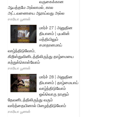
வருகைக்கான
ஆயத்தமே அல்லாமல், கால
அட்டவணையை ஆராய்வது அல்ல
சகரியா பூணன்
மார்ச் 27 | அனுதின
தியானம் | புயலின்
மத்தியிலும்
சமாதானமாய்
வாழ்ந்திடுவோம்,
கிறிஸ்துவினிடத்திலிருந்து தாழ்மையை
கற்றுக்கொள்வோம்
சகரியா பூணன்
மார்ச் 28 | அனுதின
தியானம் | தாழ்மையாய்
வாழ்ந்திடுவோம்
ஒவ்வொரு நாளும்
தேவனிடத்திலிருந்து வரும்
வார்த்தையினால் பிழைத்திடுவோம்
சகரியா பூணன்