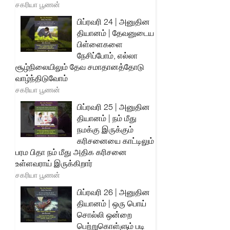
சகரியா பூணன்
பிப்ரவரி 24 | அனுதின
தியானம் | தேவனுடைய
பிள்ளைகளை
நேசிப்போம், எல்லா
சூழ்நிலையிலும் தேவ சமாதானத்தோடு
வாழ்ந்திடுவோம்
சகரியா பூணன்
பிப்ரவரி 25 | அனுதின
தியானம் | நம் மீது
நமக்கு இருக்கும்
கரிசனையை காட்டிலும்
பரம பிதா நம் மீது அதிக கரிசனை
உள்ளவராய் இருக்கிறார்
சகரியா பூணன்
பிப்ரவரி 26 | அனுதின
தியானம் | ஒரு பொய்
சொல்லி ஒன்றை
பெற்றுகொள்ளும் படி