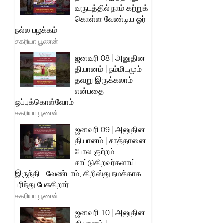
வருடத்தில் நாம் கற்றுக்
கொள்ள வேண்டிய ஓர்
நல்ல பழக்கம்
சகரியா பூணன்
ஜனவரி 08 | அனுதின
தியானம் | நம்மிடமும்
தவறு இருக்கலாம்
என்பதை
ஒப்புக்கொள்வோம்
சகரியா பூணன்
ஜனவரி 09 | அனுதின
தியானம் | சாத்தானை
போல குற்றம்
சாட்டுகிறவர்களாய்
இருந்திட வேண்டாம், கிறிஸ்து நமக்காக
பரிந்து பேசுகிறார்.
சகரியா பூணன்
ஜனவரி 10 | அனுதின