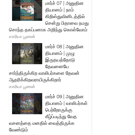
மார்ச் 07 | அனுதின
தியானம் | நாம்
கிறிஸ்துவினிடத்தில்
சென்று பிதாவை நமது
சொந்த தகப்பனாக அறிந்து கொள்வோம்
சகரியா பூணன்
மார்ச் 08 | அனுதின
தியானம் | முழு
இருதயத்தோடு
தேவனையே
சார்ந்திருக்கிற வாலிபர்களை தேவன்
ஆதரிக்கிறவராயிருக்கிறார்
சகரியா பூணன்
மார்ச் 09 | அனுதின
தியானம் | வாலிபர்கள்
பெற்றோருக்கு
கீழ்ப்படிந்து வேத
வசனத்தை மனதில் வைத்திருக்க
வேண்டும்