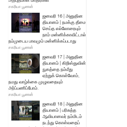
அற்புதமான மாதிரிகள்
சகரியா பூணன்
ஜனவரி 16 | அனுதின
தியானம் | நமக்கு தீமை
செய்த எல்லோரையும்
நாம் மன்னிக்காவிட்டால்
நம்முடைய பாவமும் மன்னிக்கப்படாது
சகரியா பூணன்
ஜனவரி 17 | அனுதின
தியானம் | கிறிஸ்துவின்
நுகத்தை நம்மீது
ஏற்றுக் கொள்வோம்,
நமது வாழ்க்கை முழுவதையும்
அர்ப்பணிப்போம்.
சகரியா பூணன்
ஜனவரி 18 | அனுதின
தியானம் | பரிசுத்த
ஆவியானவர் நம்மிடம்
நடந்து கொள்வதைப்