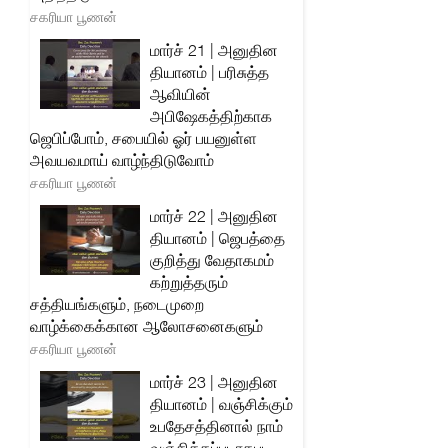
சகரியா பூணன்
மார்ச் 21 | அனுதின
தியானம் | பரிசுத்த
ஆவியின்
அபிஷேகத்திற்காக
ஜெபிப்போம், சபையில் ஓர் பயனுள்ள
அவயவமாய் வாழ்ந்திடுவோம்
சகரியா பூணன்
மார்ச் 22 | அனுதின
தியானம் | ஜெபத்தை
குறித்து வேதாகமம்
கற்றுத்தரும்
சத்தியங்களும், நடைமுறை
வாழ்க்கைக்கான ஆலோசனைகளும்
சகரியா பூணன்
மார்ச் 23 | அனுதின
தியானம் | வஞ்சிக்கும்
உபதேசத்தினால் நாம்