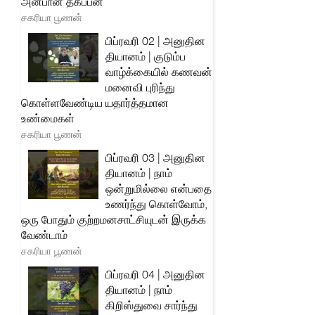
அன்பான தகப்பன்
சகரியா பூணன்
பிப்ரவரி 02 | அனுதின
தியானம் | குடும்ப
வாழ்க்கையில் கணவன்
மனைவி புரிந்து
கொள்ளவேண்டிய யதார்த்தமான
உண்மைகள்
சகரியா பூணன்
பிப்ரவரி 03 | அனுதின
தியானம் | நாம்
ஒன்றுமில்லை என்பதை
உணர்ந்து கொள்வோம்,
ஒரு போதும் குற்றமனசாட்சியுடன் இருக்க
வேண்டாம்
சகரியா பூணன்
பிப்ரவரி 04 | அனுதின
தியானம் | நாம்
கிறிஸ்துவை சார்ந்து