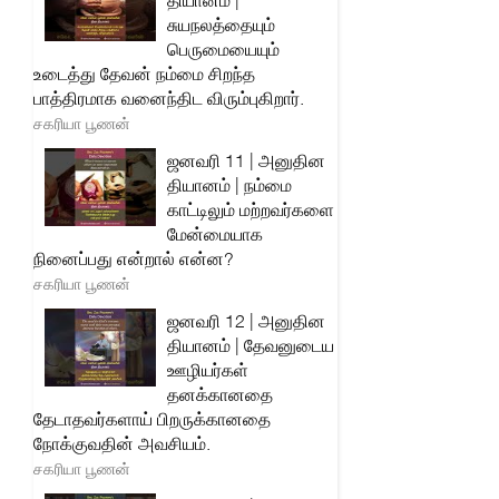
தியானம் |
சுயநலத்தையும்
பெருமையையும்
உடைத்து தேவன் நம்மை சிறந்த
பாத்திரமாக வனைந்திட விரும்புகிறார்.
சகரியா பூணன்
ஜனவரி 11 | அனுதின
தியானம் | நம்மை
காட்டிலும் மற்றவர்களை
மேன்மையாக
நினைப்பது என்றால் என்ன?
சகரியா பூணன்
ஜனவரி 12 | அனுதின
தியானம் | தேவனுடைய
ஊழியர்கள்
தனக்கானதை
தேடாதவர்களாய் பிறருக்கானதை
நோக்குவதின் அவசியம்.
சகரியா பூணன்