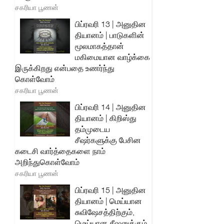
சகரியா பூணன்
பிப்ரவரி 13 | அனுதின
தியானம் | பாடுகளின்
மூலமாகத்தான்
மகிமையான வாழ்க்கை
இருக்கிறது என்பதை உணர்ந்து
கொள்வோம்
சகரியா பூணன்
பிப்ரவரி 14 | அனுதின
தியானம் | கிறிஸ்து
தம்முடைய
சீஷர்களுக்கு பேசின
கடைசி வார்த்தைகளை நாம்
அறிந்துகொள்வோம்
சகரியா பூணன்
பிப்ரவரி 15 | அனுதின
தியானம் | மெய்யான
சுவிஷேசத்திற்கும்,
மெய்யான சீஷனுக்கும்