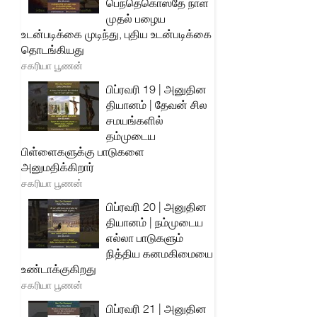
பெந்தெகொஸ்தே நாள்
முதல் பழைய
உடன்படிக்கை முடிந்து, புதிய உடன்படிக்கை
தொடங்கியது
சகரியா பூணன்
பிப்ரவரி 19 | அனுதின
தியானம் | தேவன் சில
சமயங்களில்
தம்முடைய
பிள்ளைகளுக்கு பாடுகளை
அனுமதிக்கிறார்
சகரியா பூணன்
பிப்ரவரி 20 | அனுதின
தியானம் | நம்முடைய
எல்லா பாடுகளும்
நித்திய கனமகிமையை
உண்டாக்குகிறது
சகரியா பூணன்
பிப்ரவரி 21 | அனுதின