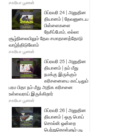
சகரியா பூணன்
பிப்ரவரி 24 | அனுதின
தியானம் | தேவனுடைய
பிள்ளைகளை
நேசிப்போம், எல்லா
சூழ்நிலையிலும் தேவ சமாதானத்தோடு
வாழ்ந்திடுவோம்
சகரியா பூணன்
பிப்ரவரி 25 | அனுதின
தியானம் | நம் மீது
நமக்கு இருக்கும்
கரிசனையை காட்டிலும்
பரம பிதா நம் மீது அதிக கரிசனை
உள்ளவராய் இருக்கிறார்
சகரியா பூணன்
பிப்ரவரி 26 | அனுதின
தியானம் | ஒரு பொய்
சொல்லி ஒன்றை
பெற்றுகொள்ளும் படி