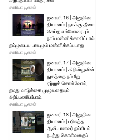
அற்புதமான மாதிரிகள்
சகரியா பூணன்
ஜனவரி 16 | அனுதின
தியானம் | நமக்கு தீமை
செய்த எல்லோரையும்
நாம் மன்னிக்காவிட்டால்
நம்முடைய பாவமும் மன்னிக்கப்படாது
சகரியா பூணன்
ஜனவரி 17 | அனுதின
தியானம் | கிறிஸ்துவின்
நுகத்தை நம்மீது
ஏற்றுக் கொள்வோம்,
நமது வாழ்க்கை முழுவதையும்
அர்ப்பணிப்போம்.
சகரியா பூணன்
ஜனவரி 18 | அனுதின
தியானம் | பரிசுத்த
ஆவியானவர் நம்மிடம்
நடந்து கொள்வதைப்