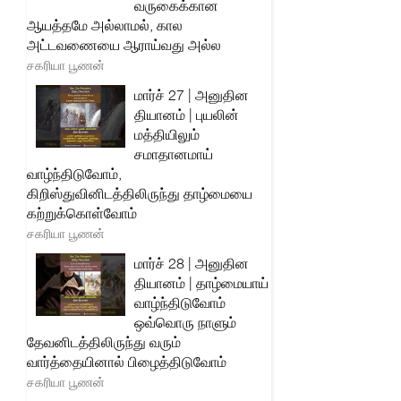
வருகைக்கான
ஆயத்தமே அல்லாமல், கால
அட்டவணையை ஆராய்வது அல்ல
சகரியா பூணன்
மார்ச் 27 | அனுதின
தியானம் | புயலின்
மத்தியிலும்
சமாதானமாய்
வாழ்ந்திடுவோம்,
கிறிஸ்துவினிடத்திலிருந்து தாழ்மையை
கற்றுக்கொள்வோம்
சகரியா பூணன்
மார்ச் 28 | அனுதின
தியானம் | தாழ்மையாய்
வாழ்ந்திடுவோம்
ஒவ்வொரு நாளும்
தேவனிடத்திலிருந்து வரும்
வார்த்தையினால் பிழைத்திடுவோம்
சகரியா பூணன்