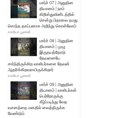
மார்ச் 07 | அனுதின
தியானம் | நாம்
கிறிஸ்துவினிடத்தில்
சென்று பிதாவை நமது
சொந்த தகப்பனாக அறிந்து கொள்வோம்
சகரியா பூணன்
மார்ச் 08 | அனுதின
தியானம் | முழு
இருதயத்தோடு
தேவனையே
சார்ந்திருக்கிற வாலிபர்களை தேவன்
ஆதரிக்கிறவராயிருக்கிறார்
சகரியா பூணன்
மார்ச் 09 | அனுதின
தியானம் | வாலிபர்கள்
பெற்றோருக்கு
கீழ்ப்படிந்து வேத
வசனத்தை மனதில் வைத்திருக்க
வேண்டும்