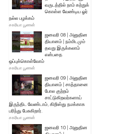
வருடத்தில் நாம் கற்றுக்
கொள்ள வேண்டிய ஓர்
நல்ல பழக்கம்
சகரியா பூணன்
ஜனவரி 08 | அனுதின
தியானம் | நம்மிடமும்
தவறு இருக்கலாம்
என்பதை
ஒப்புக்கொள்வோம்
சகரியா பூணன்
ஜனவரி 09 | அனுதின
தியானம் | சாத்தானை
போல குற்றம்
சாட்டுகிறவர்களாய்
இருந்திட வேண்டாம், கிறிஸ்து நமக்காக
பரிந்து பேசுகிறார்.
சகரியா பூணன்
ஜனவரி 10 | அனுதின