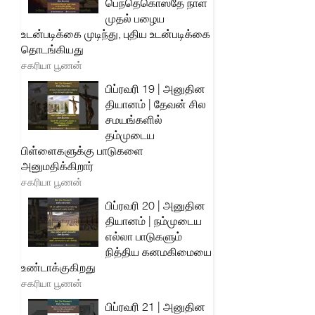
பெந்தெகொஸ்தே நாள்
முதல் பழைய
உடன்படிக்கை முடிந்து, புதிய உடன்படிக்கை
தொடங்கியது
சகரியா பூணன்
பிப்ரவரி 19 | அனுதின
தியானம் | தேவன் சில
சமயங்களில்
தம்முடைய
பிள்ளைகளுக்கு பாடுகளை
அனுமதிக்கிறார்
சகரியா பூணன்
பிப்ரவரி 20 | அனுதின
தியானம் | நம்முடைய
எல்லா பாடுகளும்
நித்திய கனமகிமையை
உண்டாக்குகிறது
சகரியா பூணன்
பிப்ரவரி 21 | அனுதின