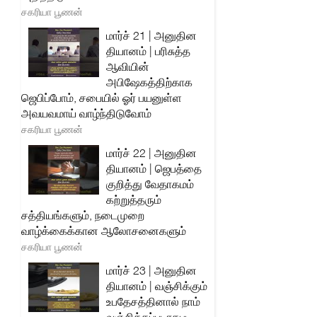
சகரியா பூணன்
மார்ச் 21 | அனுதின
தியானம் | பரிசுத்த
ஆவியின்
அபிஷேகத்திற்காக
ஜெபிப்போம், சபையில் ஓர் பயனுள்ள
அவயவமாய் வாழ்ந்திடுவோம்
சகரியா பூணன்
மார்ச் 22 | அனுதின
தியானம் | ஜெபத்தை
குறித்து வேதாகமம்
கற்றுத்தரும்
சத்தியங்களும், நடைமுறை
வாழ்க்கைக்கான ஆலோசனைகளும்
சகரியா பூணன்
மார்ச் 23 | அனுதின
தியானம் | வஞ்சிக்கும்
உபதேசத்தினால் நாம்