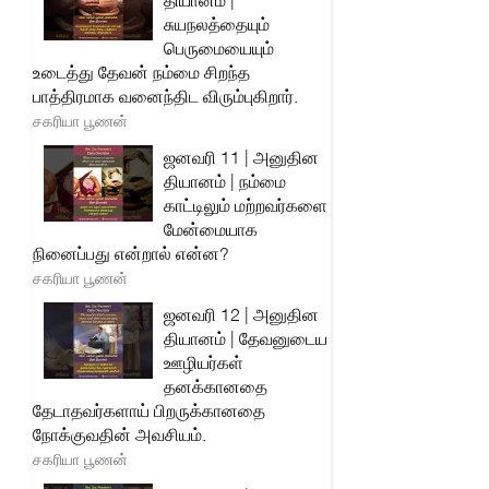
தியானம் |
சுயநலத்தையும்
பெருமையையும்
உடைத்து தேவன் நம்மை சிறந்த
பாத்திரமாக வனைந்திட விரும்புகிறார்.
சகரியா பூணன்
ஜனவரி 11 | அனுதின
தியானம் | நம்மை
காட்டிலும் மற்றவர்களை
மேன்மையாக
நினைப்பது என்றால் என்ன?
சகரியா பூணன்
ஜனவரி 12 | அனுதின
தியானம் | தேவனுடைய
ஊழியர்கள்
தனக்கானதை
தேடாதவர்களாய் பிறருக்கானதை
நோக்குவதின் அவசியம்.
சகரியா பூணன்