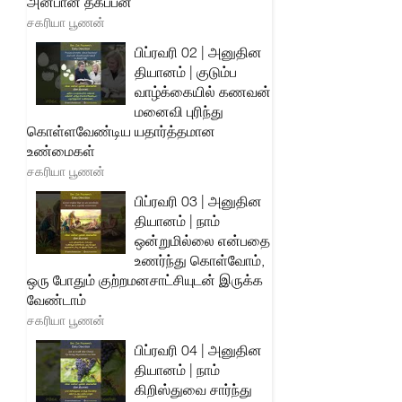
அன்பான தகப்பன்
சகரியா பூணன்
பிப்ரவரி 02 | அனுதின
தியானம் | குடும்ப
வாழ்க்கையில் கணவன்
மனைவி புரிந்து
கொள்ளவேண்டிய யதார்த்தமான
உண்மைகள்
சகரியா பூணன்
பிப்ரவரி 03 | அனுதின
தியானம் | நாம்
ஒன்றுமில்லை என்பதை
உணர்ந்து கொள்வோம்,
ஒரு போதும் குற்றமனசாட்சியுடன் இருக்க
வேண்டாம்
சகரியா பூணன்
பிப்ரவரி 04 | அனுதின
தியானம் | நாம்
கிறிஸ்துவை சார்ந்து