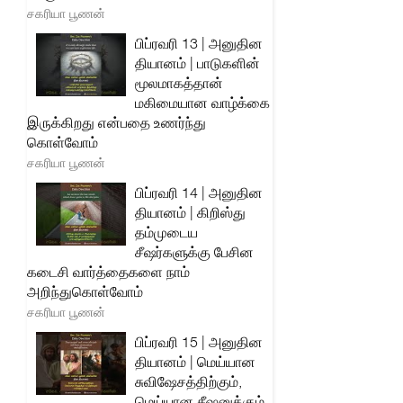
சகரியா பூணன்
பிப்ரவரி 13 | அனுதின
தியானம் | பாடுகளின்
மூலமாகத்தான்
மகிமையான வாழ்க்கை
இருக்கிறது என்பதை உணர்ந்து
கொள்வோம்
சகரியா பூணன்
பிப்ரவரி 14 | அனுதின
தியானம் | கிறிஸ்து
தம்முடைய
சீஷர்களுக்கு பேசின
கடைசி வார்த்தைகளை நாம்
அறிந்துகொள்வோம்
சகரியா பூணன்
பிப்ரவரி 15 | அனுதின
தியானம் | மெய்யான
சுவிஷேசத்திற்கும்,
மெய்யான சீஷனுக்கும்