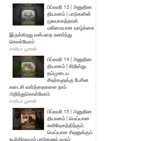
பிப்ரவரி 13 | அனுதின
தியானம் | பாடுகளின்
மூலமாகத்தான்
மகிமையான வாழ்க்கை
இருக்கிறது என்பதை உணர்ந்து
கொள்வோம்
சகரியா பூணன்
பிப்ரவரி 14 | அனுதின
தியானம் | கிறிஸ்து
தம்முடைய
சீஷர்களுக்கு பேசின
கடைசி வார்த்தைகளை நாம்
அறிந்துகொள்வோம்
சகரியா பூணன்
பிப்ரவரி 15 | அனுதின
தியானம் | மெய்யான
சுவிஷேசத்திற்கும்,
மெய்யான சீஷனுக்கும்
உபத்திரவமும் பாடுகளும் வரும்