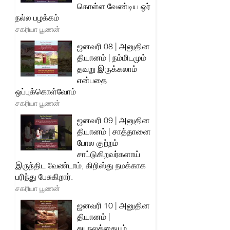
கொள்ள வேண்டிய ஓர்
நல்ல பழக்கம்
சகரியா பூணன்
ஜனவரி 08 | அனுதின
தியானம் | நம்மிடமும்
தவறு இருக்கலாம்
என்பதை
ஒப்புக்கொள்வோம்
சகரியா பூணன்
ஜனவரி 09 | அனுதின
தியானம் | சாத்தானை
போல குற்றம்
சாட்டுகிறவர்களாய்
இருந்திட வேண்டாம், கிறிஸ்து நமக்காக
பரிந்து பேசுகிறார்.
சகரியா பூணன்
ஜனவரி 10 | அனுதின
தியானம் |
சுயநலத்தையும்