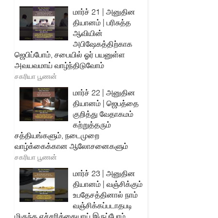
மார்ச் 21 | அனுதின
தியானம் | பரிசுத்த
ஆவியின்
அபிஷேகத்திற்காக
ஜெபிப்போம், சபையில் ஓர் பயனுள்ள
அவயவமாய் வாழ்ந்திடுவோம்
சகரியா பூணன்
மார்ச் 22 | அனுதின
தியானம் | ஜெபத்தை
குறித்து வேதாகமம்
கற்றுத்தரும்
சத்தியங்களும், நடைமுறை
வாழ்க்கைக்கான ஆலோசனைகளும்
சகரியா பூணன்
மார்ச் 23 | அனுதின
தியானம் | வஞ்சிக்கும்
உபதேசத்தினால் நாம்
வஞ்சிக்கப்படாதபடி
மிகுந்த எச்சரிக்கையாய் இருப்போம்