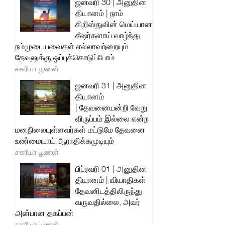
ஜனவரி 30 | அனுதின
தியானம் | நாம்
கிறிஸ்துவின் மெய்யான
சீஷர்களாய் வாழ்ந்து
நம்முடையவைகள் எல்லாவற்றையும்
தேவனுக்கு ஒப்புக்கொடுப்போம்
சகரியா பூணன்
ஜனவரி 31 | அனுதின
தியானம்
| தேவனையன்றி வேறு
விருப்பம் இல்லை என்ற
மனநிலையுள்ளவர்கள் மட்டுமே தேவனை
உண்மையாய் ஆராதிக்கமுடியும்
சகரியா பூணன்
பிப்ரவரி 01 | அனுதின
தியானம் | வியாதிகள்
தேவனிடத்திலிருந்து
வருவதில்லை, அவர்
அன்பான தகப்பன்
சகரியா பூணன்