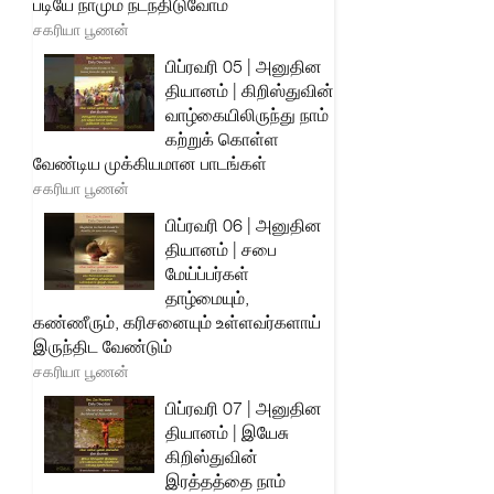
படியே நாமும் நடந்திடுவோம்
சகரியா பூணன்
பிப்ரவரி 05 | அனுதின
தியானம் | கிறிஸ்துவின்
வாழ்கையிலிருந்து நாம்
கற்றுக் கொள்ள
வேண்டிய முக்கியமான பாடங்கள்
சகரியா பூணன்
பிப்ரவரி 06 | அனுதின
தியானம் | சபை
மேய்ப்பர்கள்
தாழ்மையும்,
கண்ணீரும், கரிசனையும் உள்ளவர்களாய்
இருந்திட வேண்டும்
சகரியா பூணன்
பிப்ரவரி 07 | அனுதின
தியானம் | இயேசு
கிறிஸ்துவின்
இரத்தத்தை நாம்