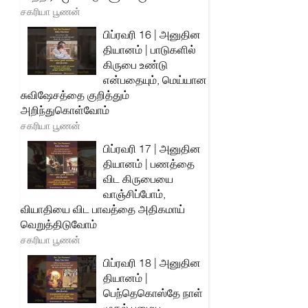
சகரியா பூணன்
பிப்ரவரி 16 | அனுதின
தியானம் | பாடுகளில்
கிருபை உண்டு
என்பதையும், மெய்யான
சுவிஷேசத்தை குறித்தும்
அறிந்துகொள்வோம்
சகரியா பூணன்
பிப்ரவரி 17 | அனுதின
தியானம் | பணத்தை
விட கிருபையை
வாஞ்சிப்போம்,
வியாதியை விட பாவத்தை அதிகமாய்
வெறுத்திடுவோம்
சகரியா பூணன்
பிப்ரவரி 18 | அனுதின
தியானம் |
பெந்தெகொஸ்தே நாள்