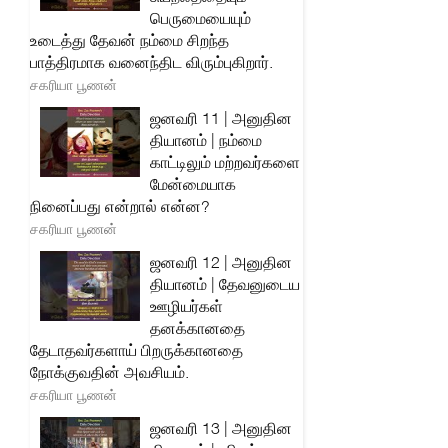
பெருமையையும்
உடைத்து தேவன் நம்மை சிறந்த
பாத்திரமாக வனைந்திட விரும்புகிறார்.
சகரியா பூணன்
ஜனவரி 11 | அனுதின
தியானம் | நம்மை
காட்டிலும் மற்றவர்களை
மேன்மையாக
நினைப்பது என்றால் என்ன?
சகரியா பூணன்
ஜனவரி 12 | அனுதின
தியானம் | தேவனுடைய
ஊழியர்கள்
தனக்கானதை
தேடாதவர்களாய் பிறருக்கானதை
நோக்குவதின் அவசியம்.
சகரியா பூணன்
ஜனவரி 13 | அனுதின