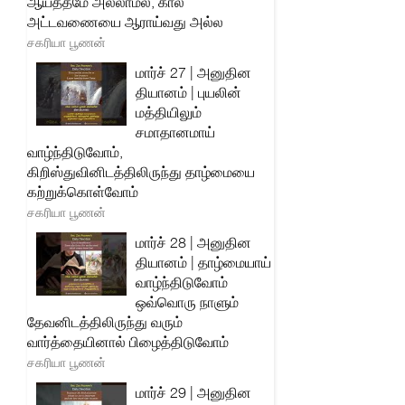
ஆயத்தமே அல்லாமல், கால
அட்டவணையை ஆராய்வது அல்ல
சகரியா பூணன்
மார்ச் 27 | அனுதின
தியானம் | புயலின்
மத்தியிலும்
சமாதானமாய்
வாழ்ந்திடுவோம்,
கிறிஸ்துவினிடத்திலிருந்து தாழ்மையை
கற்றுக்கொள்வோம்
சகரியா பூணன்
மார்ச் 28 | அனுதின
தியானம் | தாழ்மையாய்
வாழ்ந்திடுவோம்
ஒவ்வொரு நாளும்
தேவனிடத்திலிருந்து வரும்
வார்த்தையினால் பிழைத்திடுவோம்
சகரியா பூணன்
மார்ச் 29 | அனுதின