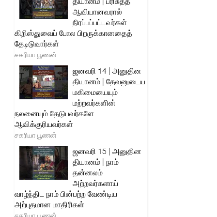
தியானம் | பரிசுத்த
ஆவியானவரால்
நிரப்பப்பட்டவர்கள்
கிறிஸ்துவைப் போல பிறருக்கானதைத்
தேடிடுவார்கள்
சகரியா பூணன்
ஜனவரி 14 | அனுதின
தியானம் | தேவனுடைய
மகிமையையும்
மற்றவர்களின்
நலனையும் தேடுபவர்களே
ஆவிக்குரியவர்கள்
சகரியா பூணன்
ஜனவரி 15 | அனுதின
தியானம் | நாம்
தன்னலம்
அற்றவர்களாய்
வாழ்ந்திட நாம் பின்பற்ற வேண்டிய
அற்புதமான மாதிரிகள்
சகரியா பூணன்