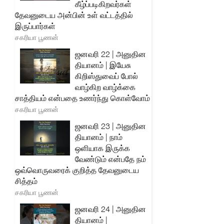
கீழ்ப்படிகிறவர்கள்
தேவனுடைய அன்பின் உள் வட்டத்தில்
இருப்பார்கள்
சகரியா பூணன்
ஜனவரி 22 | அனுதின
தியானம் | இயேசு
கிறிஸ்துவைப் போல்
வாழ்கிற வாழ்க்கை
சாத்தியம் என்பதை உணர்ந்து கொள்வோம்
சகரியா பூணன்
ஜனவரி 23 | அனுதின
தியானம் | நாம்
ஒளியாக இருக்க
வேண்டும் என்பதே நம்
ஒவ்வொருவரைக் குறித்த தேவனுடைய
சித்தம்
சகரியா பூணன்
ஜனவரி 24 | அனுதின
தியானம் |