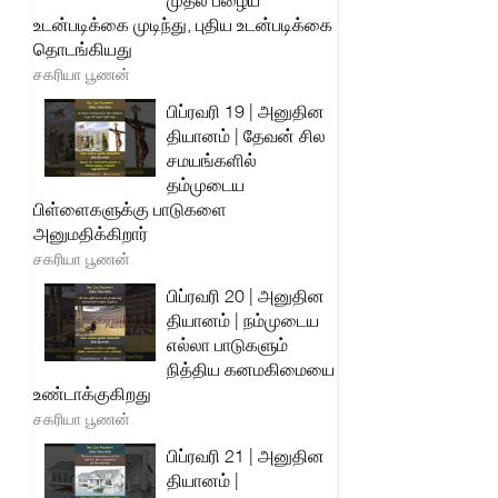
முதல் பழைய
உடன்படிக்கை முடிந்து, புதிய உடன்படிக்கை
தொடங்கியது
சகரியா பூணன்
பிப்ரவரி 19 | அனுதின
தியானம் | தேவன் சில
சமயங்களில்
தம்முடைய
பிள்ளைகளுக்கு பாடுகளை
அனுமதிக்கிறார்
சகரியா பூணன்
பிப்ரவரி 20 | அனுதின
தியானம் | நம்முடைய
எல்லா பாடுகளும்
நித்திய கனமகிமையை
உண்டாக்குகிறது
சகரியா பூணன்
பிப்ரவரி 21 | அனுதின
தியானம் |