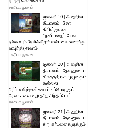
நடந்து கொள்வோம்
சகரியா பூணன்
ஜனவரி 19 | அனுதின
தியானம் | பிதா
கிறிஸ்துவை
நேசிப்பதைப் போல
நம்மையும் நேசிக்கிறார் என்பதை உணர்ந்து
வாழ்ந்திடுவோம்
சகரியா பூணன்
ஜனவரி 20 | அனுதின
தியானம் | தேவனுடைய
சித்தத்திற்கு முழுவதும்
தன்னை
அர்ப்பணித்தவர்களாய் எப்பொழுதும்
அவைகளை குறித்தே சிந்திப்போம்
சகரியா பூணன்
ஜனவரி 21 | அனுதின
தியானம் | தேவனுடைய
சிறு கற்பனைகளுக்கும்