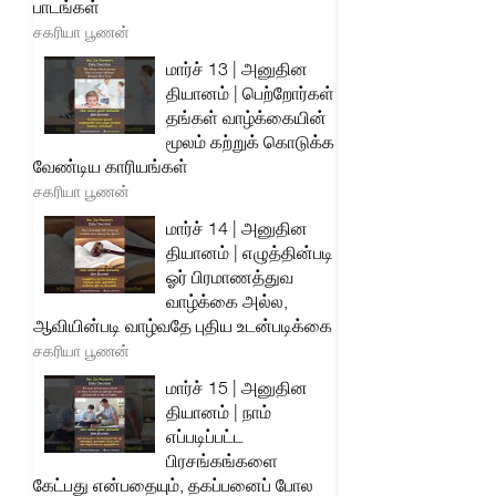
பாடங்கள்
சகரியா பூணன்
மார்ச் 13 | அனுதின
தியானம் | பெற்றோர்கள்
தங்கள் வாழ்க்கையின்
மூலம் கற்றுக் கொடுக்க
வேண்டிய காரியங்கள்
சகரியா பூணன்
மார்ச் 14 | அனுதின
தியானம் | எழுத்தின்படி
ஓர் பிரமாணத்துவ
வாழ்க்கை அல்ல,
ஆவியின்படி வாழ்வதே புதிய உடன்படிக்கை
சகரியா பூணன்
மார்ச் 15 | அனுதின
தியானம் | நாம்
எப்படிப்பட்ட
பிரசங்கங்களை
கேட்பது என்பதையும், தகப்பனைப் போல