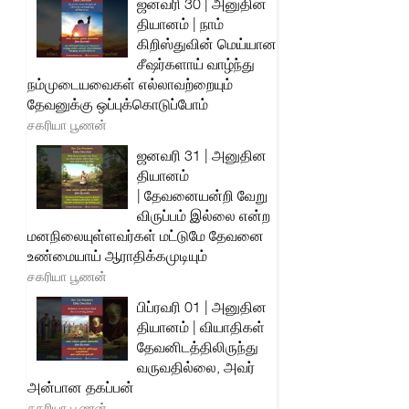
ஜனவரி 30 | அனுதின
தியானம் | நாம்
கிறிஸ்துவின் மெய்யான
சீஷர்களாய் வாழ்ந்து
நம்முடையவைகள் எல்லாவற்றையும்
தேவனுக்கு ஒப்புக்கொடுப்போம்
சகரியா பூணன்
ஜனவரி 31 | அனுதின
தியானம்
| தேவனையன்றி வேறு
விருப்பம் இல்லை என்ற
மனநிலையுள்ளவர்கள் மட்டுமே தேவனை
உண்மையாய் ஆராதிக்கமுடியும்
சகரியா பூணன்
பிப்ரவரி 01 | அனுதின
தியானம் | வியாதிகள்
தேவனிடத்திலிருந்து
வருவதில்லை, அவர்
அன்பான தகப்பன்
சகரியா பூணன்