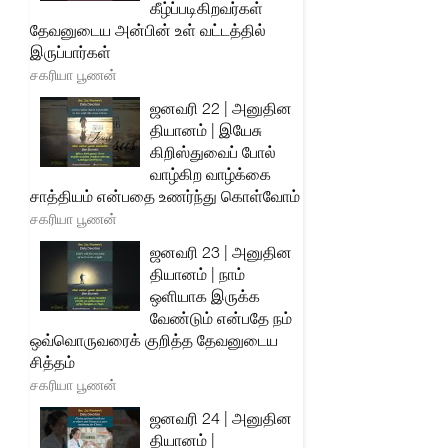
கீழ்ப்படிகிறவர்கள்
தேவனுடைய அன்பின் உள் வட்டத்தில்
இருப்பார்கள்
சகரியா பூணன்
ஜனவரி 22 | அனுதின
தியானம் | இயேசு
கிறிஸ்துவைப் போல்
வாழ்கிற வாழ்க்கை
சாத்தியம் என்பதை உணர்ந்து கொள்வோம்
சகரியா பூணன்
ஜனவரி 23 | அனுதின
தியானம் | நாம்
ஒளியாக இருக்க
வேண்டும் என்பதே நம்
ஒவ்வொருவரைக் குறித்த தேவனுடைய
சித்தம்
சகரியா பூணன்
ஜனவரி 24 | அனுதின
தியானம் |