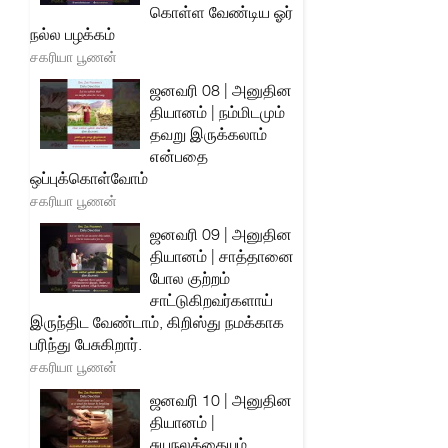
கொள்ள வேண்டிய ஓர்
நல்ல பழக்கம்
சகரியா பூணன்
ஜனவரி 08 | அனுதின
தியானம் | நம்மிடமும்
தவறு இருக்கலாம்
என்பதை
ஒப்புக்கொள்வோம்
சகரியா பூணன்
ஜனவரி 09 | அனுதின
தியானம் | சாத்தானை
போல குற்றம்
சாட்டுகிறவர்களாய்
இருந்திட வேண்டாம், கிறிஸ்து நமக்காக
பரிந்து பேசுகிறார்.
சகரியா பூணன்
ஜனவரி 10 | அனுதின
தியானம் |
சுயநலத்தையும்