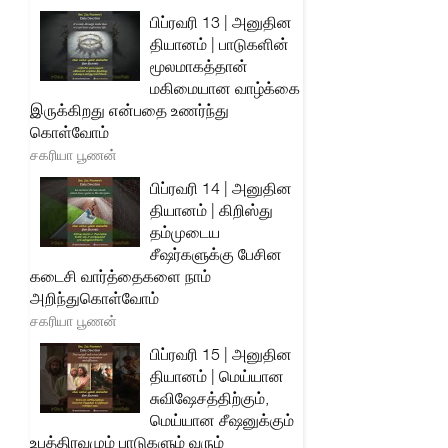
பிப்ரவரி 13 | அனுதின
தியானம் | பாடுகளின்
மூலமாகத்தான்
மகிமையான வாழ்க்கை
இருக்கிறது என்பதை உணர்ந்து
கொள்வோம்
சகரியா பூணன்
பிப்ரவரி 14 | அனுதின
தியானம் | கிறிஸ்து
தம்முடைய
சீஷர்களுக்கு பேசின
கடைசி வார்த்தைகளை நாம்
அறிந்துகொள்வோம்
சகரியா பூணன்
பிப்ரவரி 15 | அனுதின
தியானம் | மெய்யான
சுவிஷேசத்திற்கும்,
மெய்யான சீஷனுக்கும்
உபத்திரவமும் பாடுகளும் வரும்