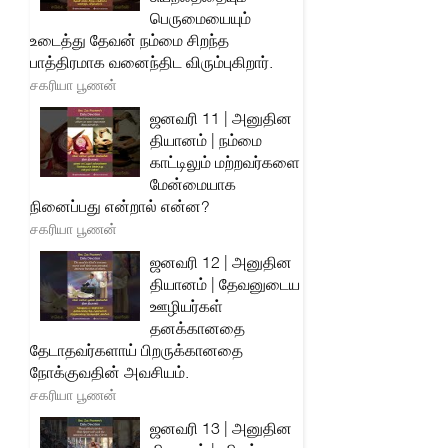
பெருமையையும்
உடைத்து தேவன் நம்மை சிறந்த
பாத்திரமாக வனைந்திட விரும்புகிறார்.
சகரியா பூணன்
ஜனவரி 11 | அனுதின
தியானம் | நம்மை
காட்டிலும் மற்றவர்களை
மேன்மையாக
நினைப்பது என்றால் என்ன?
சகரியா பூணன்
ஜனவரி 12 | அனுதின
தியானம் | தேவனுடைய
ஊழியர்கள்
தனக்கானதை
தேடாதவர்களாய் பிறருக்கானதை
நோக்குவதின் அவசியம்.
சகரியா பூணன்
ஜனவரி 13 | அனுதின