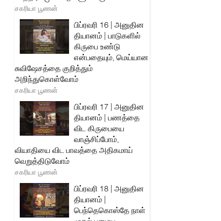
சகரியா பூணன்
பிப்ரவரி 16 | அனுதின
தியானம் | பாடுகளில்
கிருபை உண்டு
என்பதையும், மெய்யான
சுவிஷேசத்தை குறித்தும்
அறிந்துகொள்வோம்
சகரியா பூணன்
பிப்ரவரி 17 | அனுதின
தியானம் | பணத்தை
விட கிருபையை
வாஞ்சிப்போம்,
வியாதியை விட பாவத்தை அதிகமாய்
வெறுத்திடுவோம்
சகரியா பூணன்
பிப்ரவரி 18 | அனுதின
தியானம் |
பெந்தெகொஸ்தே நாள்