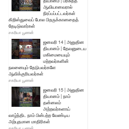
தியானம் | பரிசுத்த
ஆவியானவரால்
நிரப்பப்பட்டவர்கள்
கிறிஸ்துவைப் போல பிறருக்கானதைத்
தேடிடுவார்கள்
சகரியா பூணன்
ஜனவரி 14 | அனுதின
தியானம் | தேவனுடைய
மகிமையையும்
மற்றவர்களின்
நலனையும் தேடுபவர்களே
ஆவிக்குரியவர்கள்
சகரியா பூணன்
ஜனவரி 15 | அனுதின
தியானம் | நாம்
தன்னலம்
அற்றவர்களாய்
வாழ்ந்திட நாம் பின்பற்ற வேண்டிய
அற்புதமான மாதிரிகள்
சகரியா பூணன்