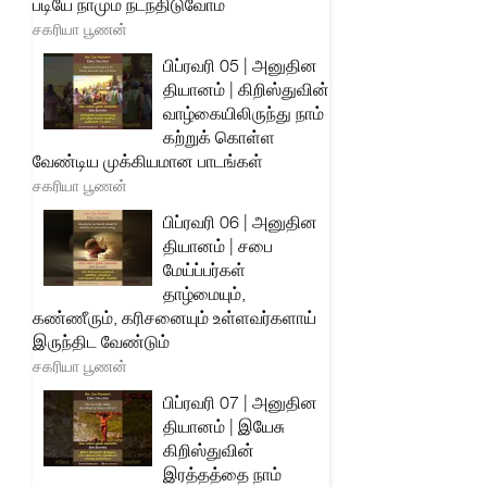
படியே நாமும் நடந்திடுவோம்
சகரியா பூணன்
பிப்ரவரி 05 | அனுதின
தியானம் | கிறிஸ்துவின்
வாழ்கையிலிருந்து நாம்
கற்றுக் கொள்ள
வேண்டிய முக்கியமான பாடங்கள்
சகரியா பூணன்
பிப்ரவரி 06 | அனுதின
தியானம் | சபை
மேய்ப்பர்கள்
தாழ்மையும்,
கண்ணீரும், கரிசனையும் உள்ளவர்களாய்
இருந்திட வேண்டும்
சகரியா பூணன்
பிப்ரவரி 07 | அனுதின
தியானம் | இயேசு
கிறிஸ்துவின்
இரத்தத்தை நாம்