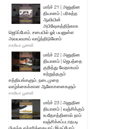
மார்ச் 21 | அனுதின
தியானம் | பரிசுத்த
ஆவியின்
அபிஷேகத்திற்காக
ஜெபிப்போம், சபையில் ஓர் பயனுள்ள
அவயவமாய் வாழ்ந்திடுவோம்
சகரியா பூணன்
மார்ச் 22 | அனுதின
தியானம் | ஜெபத்தை
குறித்து வேதாகமம்
கற்றுத்தரும்
சத்தியங்களும், நடைமுறை
வாழ்க்கைக்கான ஆலோசனைகளும்
சகரியா பூணன்
மார்ச் 23 | அனுதின
தியானம் | வஞ்சிக்கும்
உபதேசத்தினால் நாம்
வஞ்சிக்கப்படாதபடி
மிகுந்த எச்சரிக்கையாய் இருப்போம்