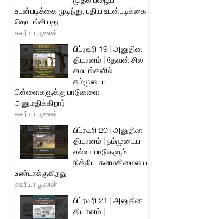
முதல் பழைய
உடன்படிக்கை முடிந்து, புதிய உடன்படிக்கை
தொடங்கியது
சகரியா பூணன்
பிப்ரவரி 19 | அனுதின
தியானம் | தேவன் சில
சமயங்களில்
தம்முடைய
பிள்ளைகளுக்கு பாடுகளை
அனுமதிக்கிறார்
சகரியா பூணன்
பிப்ரவரி 20 | அனுதின
தியானம் | நம்முடைய
எல்லா பாடுகளும்
நித்திய கனமகிமையை
உண்டாக்குகிறது
சகரியா பூணன்
பிப்ரவரி 21 | அனுதின
தியானம் |