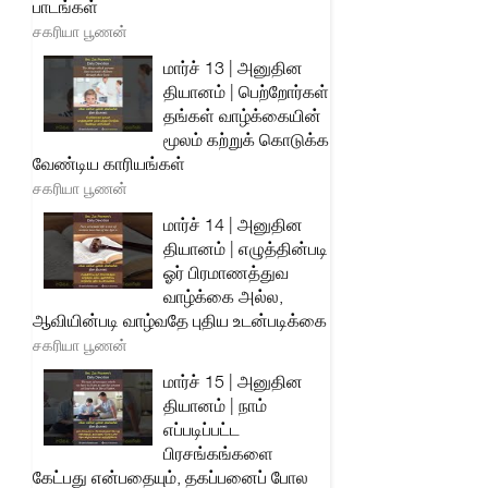
பாடங்கள்
சகரியா பூணன்
மார்ச் 13 | அனுதின
தியானம் | பெற்றோர்கள்
தங்கள் வாழ்க்கையின்
மூலம் கற்றுக் கொடுக்க
வேண்டிய காரியங்கள்
சகரியா பூணன்
மார்ச் 14 | அனுதின
தியானம் | எழுத்தின்படி
ஓர் பிரமாணத்துவ
வாழ்க்கை அல்ல,
ஆவியின்படி வாழ்வதே புதிய உடன்படிக்கை
சகரியா பூணன்
மார்ச் 15 | அனுதின
தியானம் | நாம்
எப்படிப்பட்ட
பிரசங்கங்களை
கேட்பது என்பதையும், தகப்பனைப் போல