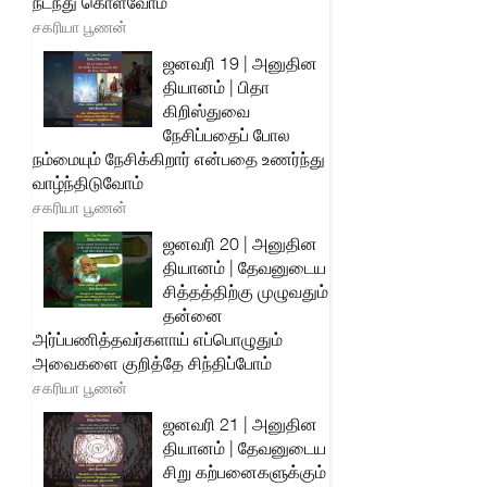
நடந்து கொள்வோம்
சகரியா பூணன்
ஜனவரி 19 | அனுதின
தியானம் | பிதா
கிறிஸ்துவை
நேசிப்பதைப் போல
நம்மையும் நேசிக்கிறார் என்பதை உணர்ந்து
வாழ்ந்திடுவோம்
சகரியா பூணன்
ஜனவரி 20 | அனுதின
தியானம் | தேவனுடைய
சித்தத்திற்கு முழுவதும்
தன்னை
அர்ப்பணித்தவர்களாய் எப்பொழுதும்
அவைகளை குறித்தே சிந்திப்போம்
சகரியா பூணன்
ஜனவரி 21 | அனுதின
தியானம் | தேவனுடைய
சிறு கற்பனைகளுக்கும்