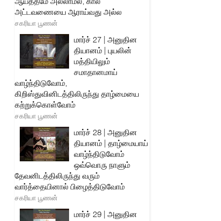
ஆயத்தமே அல்லாமல், கால
அட்டவணையை ஆராய்வது அல்ல
சகரியா பூணன்
மார்ச் 27 | அனுதின
தியானம் | புயலின்
மத்தியிலும்
சமாதானமாய்
வாழ்ந்திடுவோம்,
கிறிஸ்துவினிடத்திலிருந்து தாழ்மையை
கற்றுக்கொள்வோம்
சகரியா பூணன்
மார்ச் 28 | அனுதின
தியானம் | தாழ்மையாய்
வாழ்ந்திடுவோம்
ஒவ்வொரு நாளும்
தேவனிடத்திலிருந்து வரும்
வார்த்தையினால் பிழைத்திடுவோம்
சகரியா பூணன்
மார்ச் 29 | அனுதின