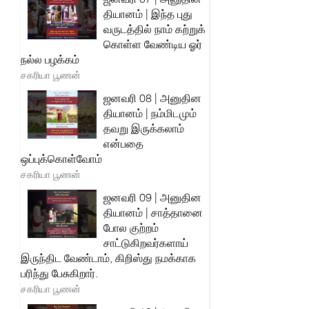
தியானம் | இந்த புது
வருடத்தில் நாம் கற்றுக்
கொள்ள வேண்டிய ஓர்
நல்ல பழக்கம்
சகரியா பூணன்
ஜனவரி 08 | அனுதின
தியானம் | நம்மிடமும்
தவறு இருக்கலாம்
என்பதை
ஒப்புக்கொள்வோம்
சகரியா பூணன்
ஜனவரி 09 | அனுதின
தியானம் | சாத்தானை
போல குற்றம்
சாட்டுகிறவர்களாய்
இருந்திட வேண்டாம், கிறிஸ்து நமக்காக
பரிந்து பேசுகிறார்.
சகரியா பூணன்