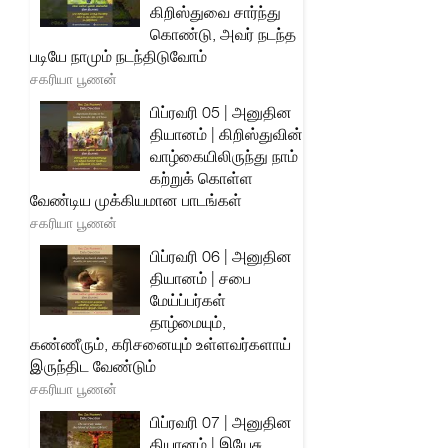
கிறிஸ்துவை சார்ந்து
கொண்டு, அவர் நடந்த
படியே நாமும் நடந்திடுவோம்
சகரியா பூணன்
பிப்ரவரி 05 | அனுதின
தியானம் | கிறிஸ்துவின்
வாழ்கையிலிருந்து நாம்
கற்றுக் கொள்ள
வேண்டிய முக்கியமான பாடங்கள்
சகரியா பூணன்
பிப்ரவரி 06 | அனுதின
தியானம் | சபை
மேய்ப்பர்கள்
தாழ்மையும்,
கண்ணீரும், கரிசனையும் உள்ளவர்களாய்
இருந்திட வேண்டும்
சகரியா பூணன்
பிப்ரவரி 07 | அனுதின
தியானம் | இயேசு