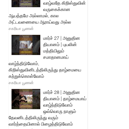
வாழ்வதே கிறிஸ்துவின்
வருகைக்கான
ஆயத்தமே அல்லாமல், கால
அட்டவணையை ஆராய்வது அல்ல
சகரியா பூணன்
மார்ச் 27 | அனுதின
தியானம் | புயலின்
மத்தியிலும்
சமாதானமாய்
வாழ்ந்திடுவோம்,
கிறிஸ்துவினிடத்திலிருந்து தாழ்மையை
கற்றுக்கொள்வோம்
சகரியா பூணன்
மார்ச் 28 | அனுதின
தியானம் | தாழ்மையாய்
வாழ்ந்திடுவோம்
ஒவ்வொரு நாளும்
தேவனிடத்திலிருந்து வரும்
வார்த்தையினால் பிழைத்திடுவோம்