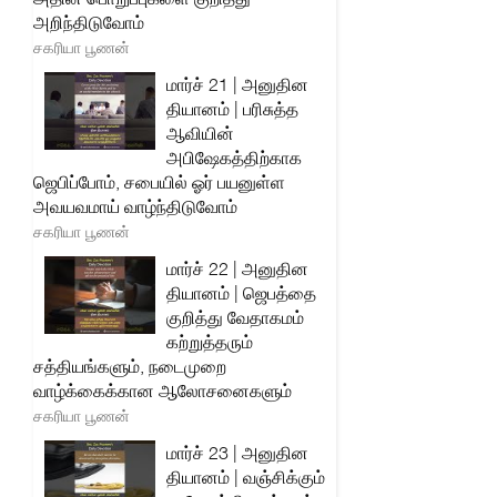
அறிந்திடுவோம்
சகரியா பூணன்
மார்ச் 21 | அனுதின
தியானம் | பரிசுத்த
ஆவியின்
அபிஷேகத்திற்காக
ஜெபிப்போம், சபையில் ஓர் பயனுள்ள
அவயவமாய் வாழ்ந்திடுவோம்
சகரியா பூணன்
மார்ச் 22 | அனுதின
தியானம் | ஜெபத்தை
குறித்து வேதாகமம்
கற்றுத்தரும்
சத்தியங்களும், நடைமுறை
வாழ்க்கைக்கான ஆலோசனைகளும்
சகரியா பூணன்
மார்ச் 23 | அனுதின
தியானம் | வஞ்சிக்கும்