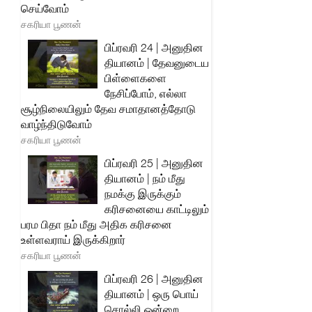
செய்வோம்
சகரியா பூணன்
பிப்ரவரி 24 | அனுதின
தியானம் | தேவனுடைய
பிள்ளைகளை
நேசிப்போம், எல்லா
சூழ்நிலையிலும் தேவ சமாதானத்தோடு
வாழ்ந்திடுவோம்
சகரியா பூணன்
பிப்ரவரி 25 | அனுதின
தியானம் | நம் மீது
நமக்கு இருக்கும்
கரிசனையை காட்டிலும்
பரம பிதா நம் மீது அதிக கரிசனை
உள்ளவராய் இருக்கிறார்
சகரியா பூணன்
பிப்ரவரி 26 | அனுதின
தியானம் | ஒரு பொய்
சொல்லி ஒன்றை