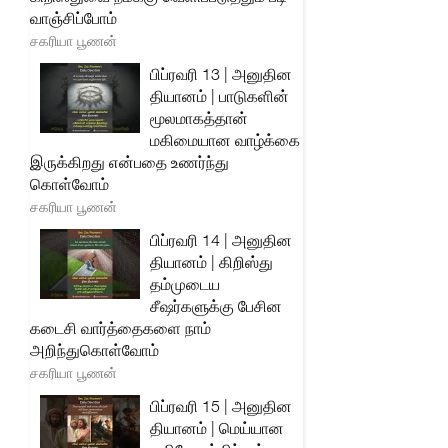
வாஞ்சிப்போம்
சகரியா பூணன்
பிப்ரவரி 13 | அனுதின
தியானம் | பாடுகளின்
மூலமாகத்தான்
மகிமையான வாழ்க்கை
இருக்கிறது என்பதை உணர்ந்து
கொள்வோம்
சகரியா பூணன்
பிப்ரவரி 14 | அனுதின
தியானம் | கிறிஸ்து
தம்முடைய
சீஷர்களுக்கு பேசின
கடைசி வார்த்தைகளை நாம்
அறிந்துகொள்வோம்
சகரியா பூணன்
பிப்ரவரி 15 | அனுதின
தியானம் | மெய்யான