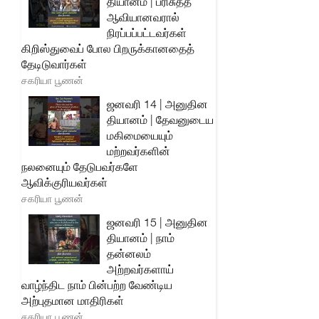
தியானம் | பரிசுத்த
ஆவியானவரால்
நிரப்பப்பட்டவர்கள்
கிறிஸ்துவைப் போல பிறருக்கானதைத்
தேடிடுவார்கள்
சகரியா பூணன்
ஜனவரி 14 | அனுதின
தியானம் | தேவனுடைய
மகிமையையும்
மற்றவர்களின்
நலனையும் தேடுபவர்களே
ஆவிக்குரியவர்கள்
சகரியா பூணன்
ஜனவரி 15 | அனுதின
தியானம் | நாம்
தன்னலம்
அற்றவர்களாய்
வாழ்ந்திட நாம் பின்பற்ற வேண்டிய
அற்புதமான மாதிரிகள்
சகரியா பூணன்