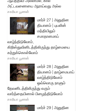
ஆயத்தமே அல்லாமல், கால
அட்டவணையை ஆராய்வது அல்ல
சகரியா பூணன்
மார்ச் 27 | அனுதின
தியானம் | புயலின்
மத்தியிலும்
சமாதானமாய்
வாழ்ந்திடுவோம்,
கிறிஸ்துவினிடத்திலிருந்து தாழ்மையை
கற்றுக்கொள்வோம்
சகரியா பூணன்
மார்ச் 28 | அனுதின
தியானம் | தாழ்மையாய்
வாழ்ந்திடுவோம்
ஒவ்வொரு நாளும்
தேவனிடத்திலிருந்து வரும்
வார்த்தையினால் பிழைத்திடுவோம்
சகரியா பூணன்
மார்ச் 29 | அனுதின