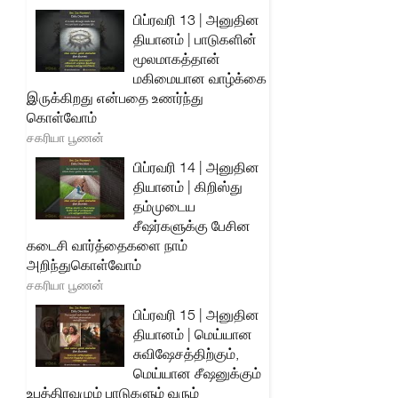
பிப்ரவரி 13 | அனுதின
தியானம் | பாடுகளின்
மூலமாகத்தான்
மகிமையான வாழ்க்கை
இருக்கிறது என்பதை உணர்ந்து
கொள்வோம்
சகரியா பூணன்
பிப்ரவரி 14 | அனுதின
தியானம் | கிறிஸ்து
தம்முடைய
சீஷர்களுக்கு பேசின
கடைசி வார்த்தைகளை நாம்
அறிந்துகொள்வோம்
சகரியா பூணன்
பிப்ரவரி 15 | அனுதின
தியானம் | மெய்யான
சுவிஷேசத்திற்கும்,
மெய்யான சீஷனுக்கும்
உபத்திரவமும் பாடுகளும் வரும்