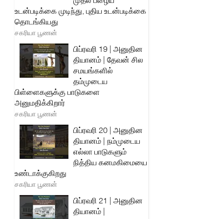
முதல் பழைய
உடன்படிக்கை முடிந்து, புதிய உடன்படிக்கை
தொடங்கியது
சகரியா பூணன்
பிப்ரவரி 19 | அனுதின
தியானம் | தேவன் சில
சமயங்களில்
தம்முடைய
பிள்ளைகளுக்கு பாடுகளை
அனுமதிக்கிறார்
சகரியா பூணன்
பிப்ரவரி 20 | அனுதின
தியானம் | நம்முடைய
எல்லா பாடுகளும்
நித்திய கனமகிமையை
உண்டாக்குகிறது
சகரியா பூணன்
பிப்ரவரி 21 | அனுதின
தியானம் |