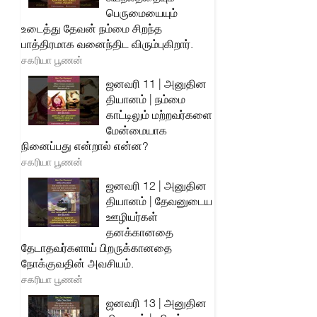
பெருமையையும்
உடைத்து தேவன் நம்மை சிறந்த
பாத்திரமாக வனைந்திட விரும்புகிறார்.
சகரியா பூணன்
ஜனவரி 11 | அனுதின
தியானம் | நம்மை
காட்டிலும் மற்றவர்களை
மேன்மையாக
நினைப்பது என்றால் என்ன?
சகரியா பூணன்
ஜனவரி 12 | அனுதின
தியானம் | தேவனுடைய
ஊழியர்கள்
தனக்கானதை
தேடாதவர்களாய் பிறருக்கானதை
நோக்குவதின் அவசியம்.
சகரியா பூணன்
ஜனவரி 13 | அனுதின