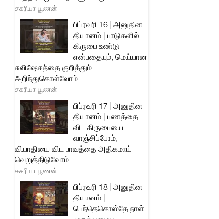
சகரியா பூணன்
பிப்ரவரி 16 | அனுதின
தியானம் | பாடுகளில்
கிருபை உண்டு
என்பதையும், மெய்யான
சுவிஷேசத்தை குறித்தும்
அறிந்துகொள்வோம்
சகரியா பூணன்
பிப்ரவரி 17 | அனுதின
தியானம் | பணத்தை
விட கிருபையை
வாஞ்சிப்போம்,
வியாதியை விட பாவத்தை அதிகமாய்
வெறுத்திடுவோம்
சகரியா பூணன்
பிப்ரவரி 18 | அனுதின
தியானம் |
பெந்தெகொஸ்தே நாள்