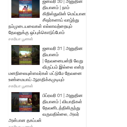
ஜனவரி 30 | அனுதின
தியானம் | நாம்
கிறிஸ்துவின் மெய்யான
சீஷர்களாய் வாழ்ந்து
நம்முடையவைகள் எல்லாவற்றையும்
தேவனுக்கு ஒப்புக்கொடுப்போம்
சகரியா பூணன்
ஜனவரி 31 | அனுதின
தியானம்
| தேவனையன்றி வேறு
விருப்பம் இல்லை என்ற
மனநிலையுள்ளவர்கள் மட்டுமே தேவனை
உண்மையாய் ஆராதிக்கமுடியும்
சகரியா பூணன்
பிப்ரவரி 01 | அனுதின
தியானம் | வியாதிகள்
தேவனிடத்திலிருந்து
வருவதில்லை, அவர்
அன்பான தகப்பன்
சகரியா பூணன்