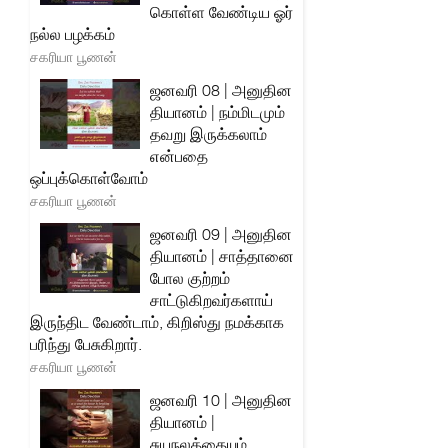
கொள்ள வேண்டிய ஓர்
நல்ல பழக்கம்
சகரியா பூணன்
ஜனவரி 08 | அனுதின
தியானம் | நம்மிடமும்
தவறு இருக்கலாம்
என்பதை
ஒப்புக்கொள்வோம்
சகரியா பூணன்
ஜனவரி 09 | அனுதின
தியானம் | சாத்தானை
போல குற்றம்
சாட்டுகிறவர்களாய்
இருந்திட வேண்டாம், கிறிஸ்து நமக்காக
பரிந்து பேசுகிறார்.
சகரியா பூணன்
ஜனவரி 10 | அனுதின
தியானம் |
சுயநலத்தையும்