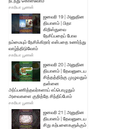
நடந்து கொள்வோம்
சகரியா பூணன்
ஜனவரி 19 | அனுதின
தியானம் | பிதா
கிறிஸ்துவை
நேசிப்பதைப் போல
நம்மையும் நேசிக்கிறார் என்பதை உணர்ந்து
வாழ்ந்திடுவோம்
சகரியா பூணன்
ஜனவரி 20 | அனுதின
தியானம் | தேவனுடைய
சித்தத்திற்கு முழுவதும்
தன்னை
அர்ப்பணித்தவர்களாய் எப்பொழுதும்
அவைகளை குறித்தே சிந்திப்போம்
சகரியா பூணன்
ஜனவரி 21 | அனுதின
தியானம் | தேவனுடைய
சிறு கற்பனைகளுக்கும்