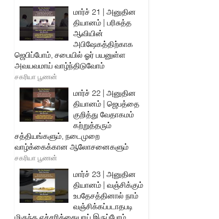
மார்ச் 21 | அனுதின
தியானம் | பரிசுத்த
ஆவியின்
அபிஷேகத்திற்காக
ஜெபிப்போம், சபையில் ஓர் பயனுள்ள
அவயவமாய் வாழ்ந்திடுவோம்
சகரியா பூணன்
மார்ச் 22 | அனுதின
தியானம் | ஜெபத்தை
குறித்து வேதாகமம்
கற்றுத்தரும்
சத்தியங்களும், நடைமுறை
வாழ்க்கைக்கான ஆலோசனைகளும்
சகரியா பூணன்
மார்ச் 23 | அனுதின
தியானம் | வஞ்சிக்கும்
உபதேசத்தினால் நாம்
வஞ்சிக்கப்படாதபடி
மிகுந்த எச்சரிக்கையாய் இருப்போம்