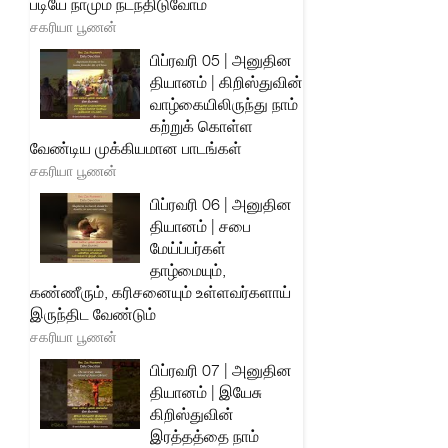
படியே நாமும் நடந்திடுவோம்
சகரியா பூணன்
பிப்ரவரி 05 | அனுதின
தியானம் | கிறிஸ்துவின்
வாழ்கையிலிருந்து நாம்
கற்றுக் கொள்ள
வேண்டிய முக்கியமான பாடங்கள்
சகரியா பூணன்
பிப்ரவரி 06 | அனுதின
தியானம் | சபை
மேய்ப்பர்கள்
தாழ்மையும்,
கண்ணீரும், கரிசனையும் உள்ளவர்களாய்
இருந்திட வேண்டும்
சகரியா பூணன்
பிப்ரவரி 07 | அனுதின
தியானம் | இயேசு
கிறிஸ்துவின்
இரத்தத்தை நாம்