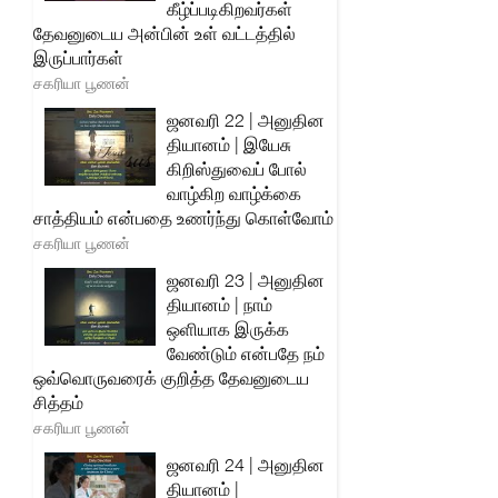
கீழ்ப்படிகிறவர்கள்
தேவனுடைய அன்பின் உள் வட்டத்தில்
இருப்பார்கள்
சகரியா பூணன்
ஜனவரி 22 | அனுதின
தியானம் | இயேசு
கிறிஸ்துவைப் போல்
வாழ்கிற வாழ்க்கை
சாத்தியம் என்பதை உணர்ந்து கொள்வோம்
சகரியா பூணன்
ஜனவரி 23 | அனுதின
தியானம் | நாம்
ஒளியாக இருக்க
வேண்டும் என்பதே நம்
ஒவ்வொருவரைக் குறித்த தேவனுடைய
சித்தம்
சகரியா பூணன்
ஜனவரி 24 | அனுதின
தியானம் |