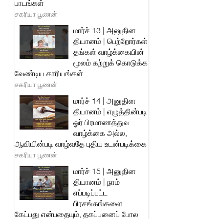
பாடங்கள்
சகரியா பூணன்
மார்ச் 13 | அனுதின
தியானம் | பெற்றோர்கள்
தங்கள் வாழ்க்கையின்
மூலம் கற்றுக் கொடுக்க
வேண்டிய காரியங்கள்
சகரியா பூணன்
மார்ச் 14 | அனுதின
தியானம் | எழுத்தின்படி
ஓர் பிரமாணத்துவ
வாழ்க்கை அல்ல,
ஆவியின்படி வாழ்வதே புதிய உடன்படிக்கை
சகரியா பூணன்
மார்ச் 15 | அனுதின
தியானம் | நாம்
எப்படிப்பட்ட
பிரசங்கங்களை
கேட்பது என்பதையும், தகப்பனைப் போல