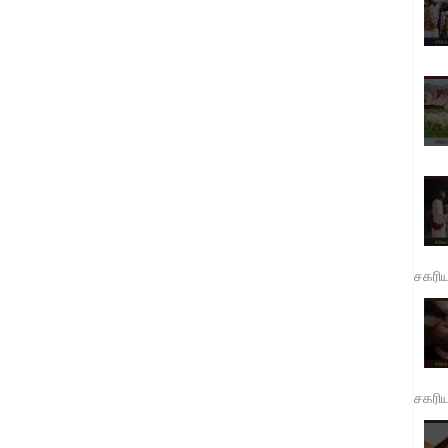
சகரி
சகரி