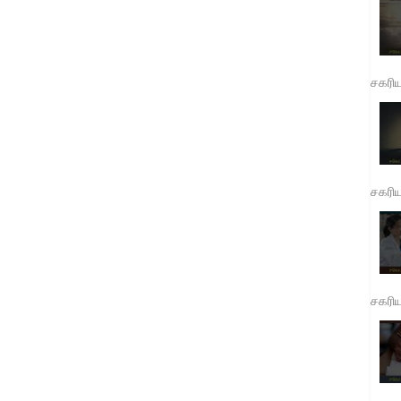
சகரி
சகரி
சகரி