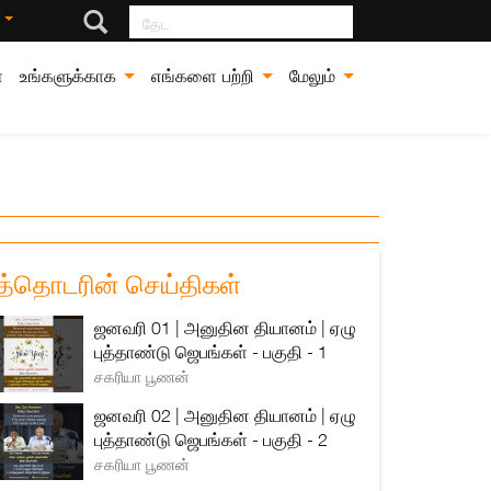
தேட
்
்
உங்களுக்காக
எங்களை பற்றி
மேலும்
த்தொடரின் செய்திகள்
ஜனவரி 01 | அனுதின தியானம் | ஏழு
புத்தாண்டு ஜெபங்கள் - பகுதி - 1
சகரியா பூணன்
ஜனவரி 02 | அனுதின தியானம் | ஏழு
புத்தாண்டு ஜெபங்கள் - பகுதி - 2
சகரியா பூணன்