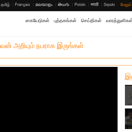
தமிழ்
Français
മലയാളം
తెలుగు
Polski
मराठी
Srpski
மேலும
கையேடுகள்
புத்தகங்கள்
செய்திகள்
வாரத்துளிகள
வன் அறியும் நபராக இருங்கள்
இ