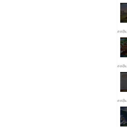
சகரி
சகரி
சகரி