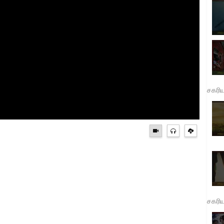
சகரி
சகரி