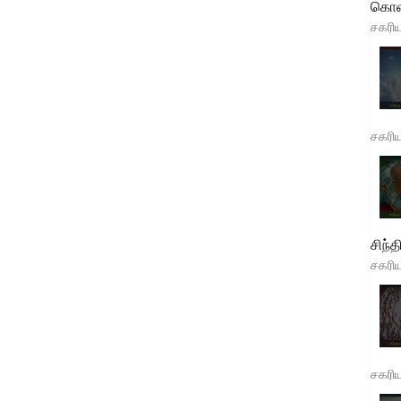
கொள
சகரி
சகரி
சிந்த
சகரி
சகரி