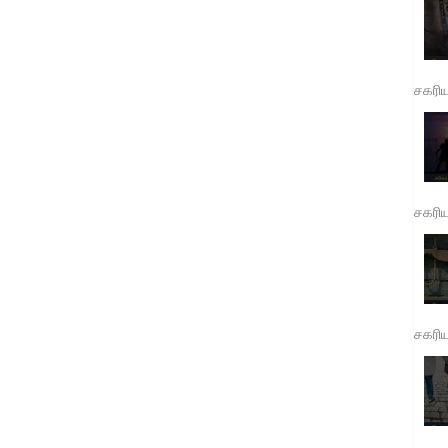
சகரி
சகரி
சகரி