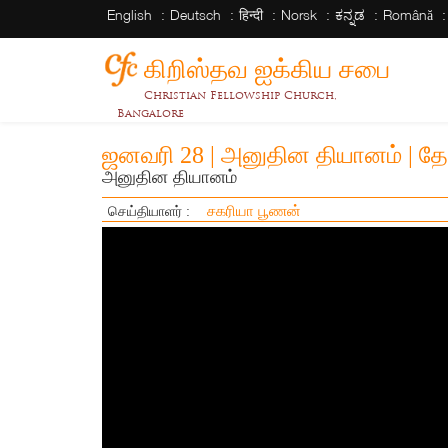
English
Deutsch
हिन्दी
Norsk
ಕನ್ನಡ
Română
கிறிஸ்தவ ஐக்கிய சபை
Christian Fellowship Church,
Bangalore
ஜனவரி 28 | அனுதின தியானம் | தே
அனுதின தியானம்
சகரியா பூணன்
செய்தியாளர் :