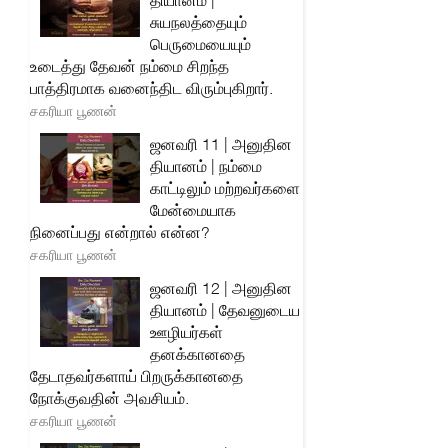
தியானம் |
சுயநலத்தையும்
பெருமையையும்
உடைத்து தேவன் நம்மை சிறந்த
பாத்திரமாக வனைந்திட விரும்புகிறார்.
சகரியா பூணன்
ஜனவரி 11 | அனுதின
தியானம் | நம்மை
காட்டிலும் மற்றவர்களை
மேன்மையாக
நினைப்பது என்றால் என்ன?
சகரியா பூணன்
ஜனவரி 12 | அனுதின
தியானம் | தேவனுடைய
ஊழியர்கள்
தனக்கானதை
தேடாதவர்களாய் பிறருக்கானதை
நோக்குவதின் அவசியம்.
சகரியா பூணன்