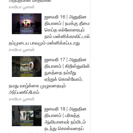
அற்புதமான மாதிரிகள்
சகரியா பூணன்
ஜனவரி 16 | அனுதின
தியானம் | நமக்கு தீமை
செய்த எல்லோரையும்
நாம் மன்னிக்காவிட்டால்
நம்முடைய பாவமும் மன்னிக்கப்படாது
சகரியா பூணன்
ஜனவரி 17 | அனுதின
தியானம் | கிறிஸ்துவின்
நுகத்தை நம்மீது
ஏற்றுக் கொள்வோம்,
நமது வாழ்க்கை முழுவதையும்
அர்ப்பணிப்போம்.
சகரியா பூணன்
ஜனவரி 18 | அனுதின
தியானம் | பரிசுத்த
ஆவியானவர் நம்மிடம்
நடந்து கொள்வதைப்