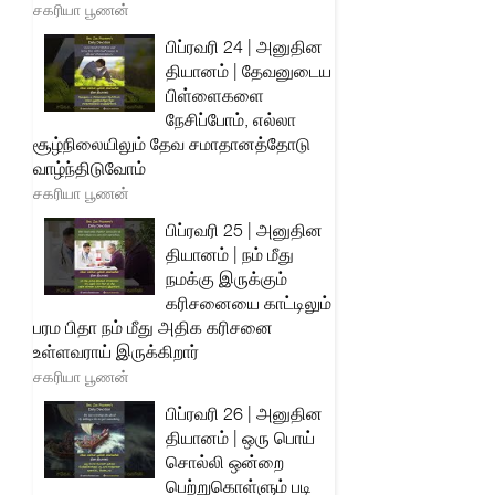
சகரியா பூணன்
பிப்ரவரி 24 | அனுதின
தியானம் | தேவனுடைய
பிள்ளைகளை
நேசிப்போம், எல்லா
சூழ்நிலையிலும் தேவ சமாதானத்தோடு
வாழ்ந்திடுவோம்
சகரியா பூணன்
பிப்ரவரி 25 | அனுதின
தியானம் | நம் மீது
நமக்கு இருக்கும்
கரிசனையை காட்டிலும்
பரம பிதா நம் மீது அதிக கரிசனை
உள்ளவராய் இருக்கிறார்
சகரியா பூணன்
பிப்ரவரி 26 | அனுதின
தியானம் | ஒரு பொய்
சொல்லி ஒன்றை
பெற்றுகொள்ளும் படி