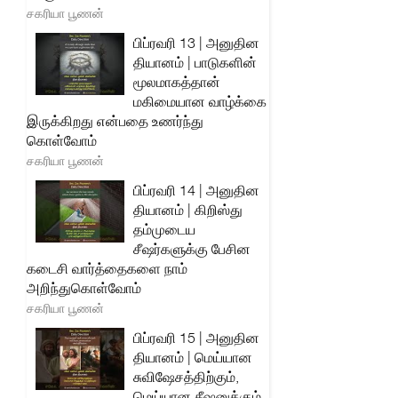
சகரியா பூணன்
பிப்ரவரி 13 | அனுதின
தியானம் | பாடுகளின்
மூலமாகத்தான்
மகிமையான வாழ்க்கை
இருக்கிறது என்பதை உணர்ந்து
கொள்வோம்
சகரியா பூணன்
பிப்ரவரி 14 | அனுதின
தியானம் | கிறிஸ்து
தம்முடைய
சீஷர்களுக்கு பேசின
கடைசி வார்த்தைகளை நாம்
அறிந்துகொள்வோம்
சகரியா பூணன்
பிப்ரவரி 15 | அனுதின
தியானம் | மெய்யான
சுவிஷேசத்திற்கும்,
மெய்யான சீஷனுக்கும்