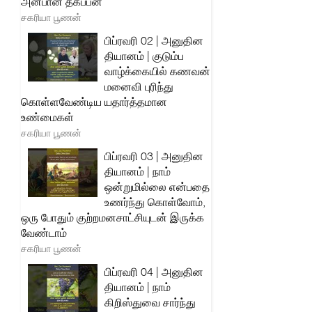
அன்பான தகப்பன்
சகரியா பூணன்
பிப்ரவரி 02 | அனுதின
தியானம் | குடும்ப
வாழ்க்கையில் கணவன்
மனைவி புரிந்து
கொள்ளவேண்டிய யதார்த்தமான
உண்மைகள்
சகரியா பூணன்
பிப்ரவரி 03 | அனுதின
தியானம் | நாம்
ஒன்றுமில்லை என்பதை
உணர்ந்து கொள்வோம்,
ஒரு போதும் குற்றமனசாட்சியுடன் இருக்க
வேண்டாம்
சகரியா பூணன்
பிப்ரவரி 04 | அனுதின
தியானம் | நாம்
கிறிஸ்துவை சார்ந்து