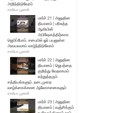
அறிந்திடுவோம்
சகரியா பூணன்
மார்ச் 21 | அனுதின
தியானம் | பரிசுத்த
ஆவியின்
அபிஷேகத்திற்காக
ஜெபிப்போம், சபையில் ஓர் பயனுள்ள
அவயவமாய் வாழ்ந்திடுவோம்
சகரியா பூணன்
மார்ச் 22 | அனுதின
தியானம் | ஜெபத்தை
குறித்து வேதாகமம்
கற்றுத்தரும்
சத்தியங்களும், நடைமுறை
வாழ்க்கைக்கான ஆலோசனைகளும்
சகரியா பூணன்
மார்ச் 23 | அனுதின
தியானம் | வஞ்சிக்கும்
உபதேசத்தினால் நாம்