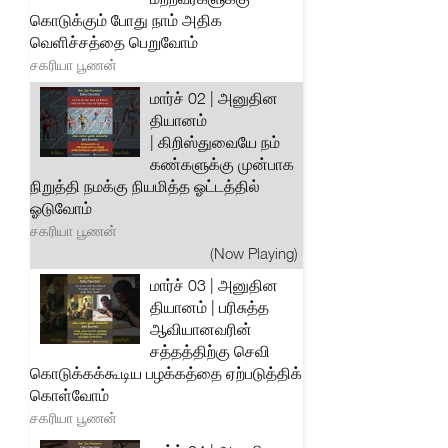
கொடுக்கும் போது நாம் அதிக
வெளிச்சத்தை பெறுவோம்
சகரியா பூணன்
மார்ச் 02 | அனுதின
தியானம்
| கிறிஸ்துவையே நம்
கண்களுக்கு முன்பாக
நிறுத்தி நமக்கு நியமித்த ஓட்டத்தில்
ஓடுவோம்
சகரியா பூணன்
(Now Playing)
மார்ச் 03 | அனுதின
தியானம் | பரிசுத்த
ஆவியானவரின்
சத்தத்திற்கு செவி
கொடுக்கக்கூடிய பழக்கத்தை ஏற்படுத்திக்
கொள்வோம்
சகரியா பூணன்