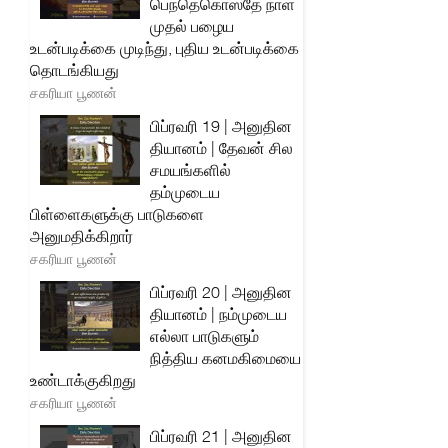
பெந்தெகொஸ்தே நாள்
முதல் பழைய
உடன்படிக்கை முடிந்து, புதிய உடன்படிக்கை
தொடங்கியது
சகரியா பூணன்
பிப்ரவரி 19 | அனுதின
தியானம் | தேவன் சில
சமயங்களில்
தம்முடைய
பிள்ளைகளுக்கு பாடுகளை
அனுமதிக்கிறார்
சகரியா பூணன்
பிப்ரவரி 20 | அனுதின
தியானம் | நம்முடைய
எல்லா பாடுகளும்
நித்திய கனமகிமையை
உண்டாக்குகிறது
சகரியா பூணன்
பிப்ரவரி 21 | அனுதின