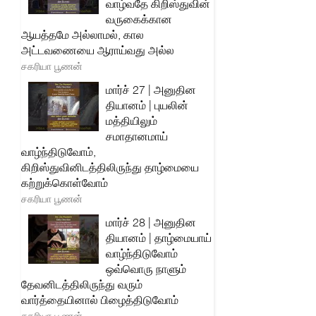
வாழ்வதே கிறிஸ்துவின்
வருகைக்கான
ஆயத்தமே அல்லாமல், கால
அட்டவணையை ஆராய்வது அல்ல
சகரியா பூணன்
மார்ச் 27 | அனுதின
தியானம் | புயலின்
மத்தியிலும்
சமாதானமாய்
வாழ்ந்திடுவோம்,
கிறிஸ்துவினிடத்திலிருந்து தாழ்மையை
கற்றுக்கொள்வோம்
சகரியா பூணன்
மார்ச் 28 | அனுதின
தியானம் | தாழ்மையாய்
வாழ்ந்திடுவோம்
ஒவ்வொரு நாளும்
தேவனிடத்திலிருந்து வரும்
வார்த்தையினால் பிழைத்திடுவோம்
சகரியா பூணன்