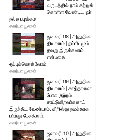
வருடத்தில் நாம் கற்றுக்
கொள்ள வேண்டிய ஓர்
நல்ல பழக்கம்
சகரியா பூணன்
ஜனவரி 08 | அனுதின
தியானம் | நம்மிடமும்
தவறு இருக்கலாம்
என்பதை
ஒப்புக்கொள்வோம்
சகரியா பூணன்
ஜனவரி 09 | அனுதின
தியானம் | சாத்தானை
போல குற்றம்
சாட்டுகிறவர்களாய்
இருந்திட வேண்டாம், கிறிஸ்து நமக்காக
பரிந்து பேசுகிறார்.
சகரியா பூணன்
ஜனவரி 10 | அனுதின