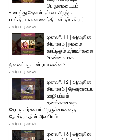
பெருமையையும்
உடைத்து தேவன் நம்மை சிறந்த
பாத்திரமாக வனைந்திட விரும்புகிறார்.
சகரியா பூணன்
ஜனவரி 11 | அனுதின
தியானம் | நம்மை
காட்டிலும் மற்றவர்களை
மேன்மையாக
நினைப்பது என்றால் என்ன?
சகரியா பூணன்
ஜனவரி 12 | அனுதின
தியானம் | தேவனுடைய
ஊழியர்கள்
தனக்கானதை
தேடாதவர்களாய் பிறருக்கானதை
நோக்குவதின் அவசியம்.
சகரியா பூணன்
ஜனவரி 13 | அனுதின