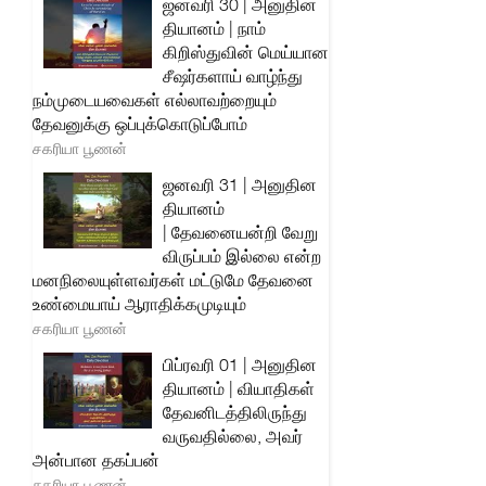
ஜனவரி 30 | அனுதின
தியானம் | நாம்
கிறிஸ்துவின் மெய்யான
சீஷர்களாய் வாழ்ந்து
நம்முடையவைகள் எல்லாவற்றையும்
தேவனுக்கு ஒப்புக்கொடுப்போம்
சகரியா பூணன்
ஜனவரி 31 | அனுதின
தியானம்
| தேவனையன்றி வேறு
விருப்பம் இல்லை என்ற
மனநிலையுள்ளவர்கள் மட்டுமே தேவனை
உண்மையாய் ஆராதிக்கமுடியும்
சகரியா பூணன்
பிப்ரவரி 01 | அனுதின
தியானம் | வியாதிகள்
தேவனிடத்திலிருந்து
வருவதில்லை, அவர்
அன்பான தகப்பன்
சகரியா பூணன்