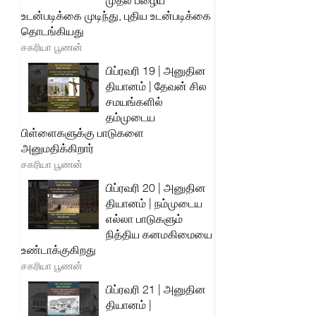
முதல் பழைய
உடன்படிக்கை முடிந்து, புதிய உடன்படிக்கை
தொடங்கியது
சகரியா பூணன்
பிப்ரவரி 19 | அனுதின
தியானம் | தேவன் சில
சமயங்களில்
தம்முடைய
பிள்ளைகளுக்கு பாடுகளை
அனுமதிக்கிறார்
சகரியா பூணன்
பிப்ரவரி 20 | அனுதின
தியானம் | நம்முடைய
எல்லா பாடுகளும்
நித்திய கனமகிமையை
உண்டாக்குகிறது
சகரியா பூணன்
பிப்ரவரி 21 | அனுதின
தியானம் |