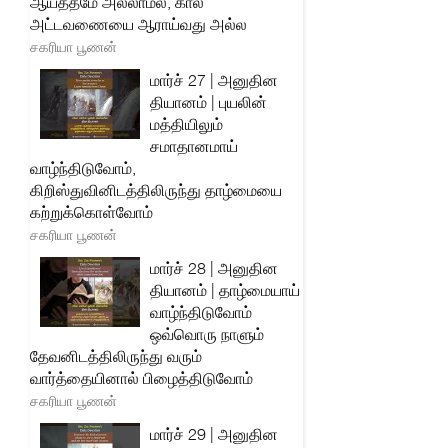
ஆயத்தமே அல்லாமல், கால
அட்டவணையை ஆராய்வது அல்ல
சகரியா பூணன்
மார்ச் 27 | அனுதின
தியானம் | புயலின்
மத்தியிலும்
சமாதானமாய்
வாழ்ந்திடுவோம்,
கிறிஸ்துவினிடத்திலிருந்து தாழ்மையை
கற்றுக்கொள்வோம்
சகரியா பூணன்
மார்ச் 28 | அனுதின
தியானம் | தாழ்மையாய்
வாழ்ந்திடுவோம்
ஒவ்வொரு நாளும்
தேவனிடத்திலிருந்து வரும்
வார்த்தையினால் பிழைத்திடுவோம்
சகரியா பூணன்
மார்ச் 29 | அனுதின