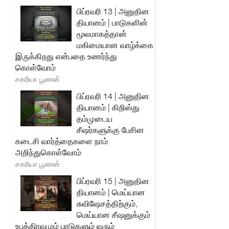
பிப்ரவரி 13 | அனுதின
தியானம் | பாடுகளின்
மூலமாகத்தான்
மகிமையான வாழ்க்கை
இருக்கிறது என்பதை உணர்ந்து
கொள்வோம்
சகரியா பூணன்
பிப்ரவரி 14 | அனுதின
தியானம் | கிறிஸ்து
தம்முடைய
சீஷர்களுக்கு பேசின
கடைசி வார்த்தைகளை நாம்
அறிந்துகொள்வோம்
சகரியா பூணன்
பிப்ரவரி 15 | அனுதின
தியானம் | மெய்யான
சுவிஷேசத்திற்கும்,
மெய்யான சீஷனுக்கும்
உபத்திரவமும் பாடுகளும் வரும்