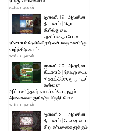
நடந்து கொள்வோம்
சகரியா பூணன்
ஜனவரி 19 | அனுதின
தியானம் | பிதா
கிறிஸ்துவை
நேசிப்பதைப் போல
நம்மையும் நேசிக்கிறார் என்பதை உணர்ந்து
வாழ்ந்திடுவோம்
சகரியா பூணன்
ஜனவரி 20 | அனுதின
தியானம் | தேவனுடைய
சித்தத்திற்கு முழுவதும்
தன்னை
அர்ப்பணித்தவர்களாய் எப்பொழுதும்
அவைகளை குறித்தே சிந்திப்போம்
சகரியா பூணன்
ஜனவரி 21 | அனுதின
தியானம் | தேவனுடைய
சிறு கற்பனைகளுக்கும்