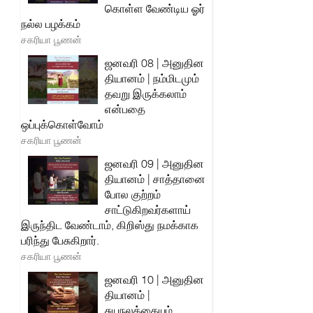
கொள்ள வேண்டிய ஓர்
நல்ல பழக்கம்
சகரியா பூணன்
ஜனவரி 08 | அனுதின
தியானம் | நம்மிடமும்
தவறு இருக்கலாம்
என்பதை
ஒப்புக்கொள்வோம்
சகரியா பூணன்
ஜனவரி 09 | அனுதின
தியானம் | சாத்தானை
போல குற்றம்
சாட்டுகிறவர்களாய்
இருந்திட வேண்டாம், கிறிஸ்து நமக்காக
பரிந்து பேசுகிறார்.
சகரியா பூணன்
ஜனவரி 10 | அனுதின
தியானம் |
சுயநலத்தையும்