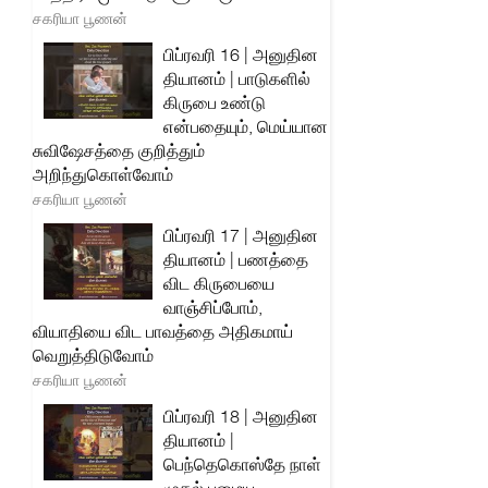
சகரியா பூணன்
பிப்ரவரி 16 | அனுதின
தியானம் | பாடுகளில்
கிருபை உண்டு
என்பதையும், மெய்யான
சுவிஷேசத்தை குறித்தும்
அறிந்துகொள்வோம்
சகரியா பூணன்
பிப்ரவரி 17 | அனுதின
தியானம் | பணத்தை
விட கிருபையை
வாஞ்சிப்போம்,
வியாதியை விட பாவத்தை அதிகமாய்
வெறுத்திடுவோம்
சகரியா பூணன்
பிப்ரவரி 18 | அனுதின
தியானம் |
பெந்தெகொஸ்தே நாள்