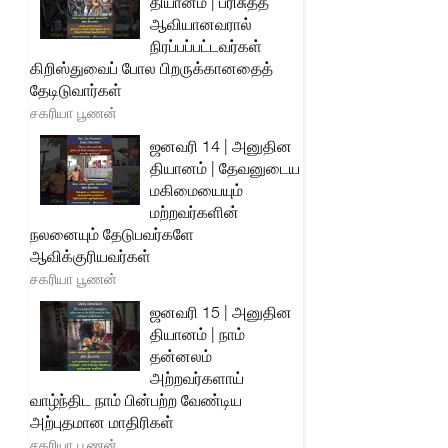
தியானம் | பரிசுத்த
ஆவியானவரால்
நிரப்பப்பட்டவர்கள்
கிறிஸ்துவைப் போல பிறருக்கானதைத்
தேடிடுவார்கள்
சகரியா பூணன்
ஜனவரி 14 | அனுதின
தியானம் | தேவனுடைய
மகிமையையும்
மற்றவர்களின்
நலனையும் தேடுபவர்களே
ஆவிக்குரியவர்கள்
சகரியா பூணன்
ஜனவரி 15 | அனுதின
தியானம் | நாம்
தன்னலம்
அற்றவர்களாய்
வாழ்ந்திட நாம் பின்பற்ற வேண்டிய
அற்புதமான மாதிரிகள்
சகரியா பூணன்