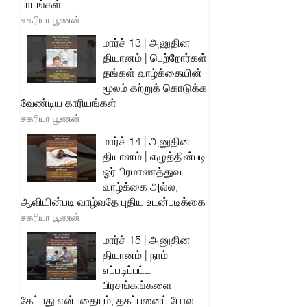
பாடங்கள்
சகரியா பூணன்
மார்ச் 13 | அனுதின
தியானம் | பெற்றோர்கள்
தங்கள் வாழ்க்கையின்
மூலம் கற்றுக் கொடுக்க
வேண்டிய காரியங்கள்
சகரியா பூணன்
மார்ச் 14 | அனுதின
தியானம் | எழுத்தின்படி
ஓர் பிரமாணத்துவ
வாழ்க்கை அல்ல,
ஆவியின்படி வாழ்வதே புதிய உடன்படிக்கை
சகரியா பூணன்
மார்ச் 15 | அனுதின
தியானம் | நாம்
எப்படிப்பட்ட
பிரசங்கங்களை
கேட்பது என்பதையும், தகப்பனைப் போல