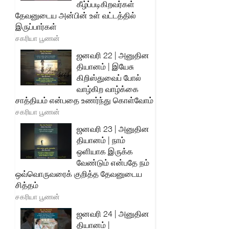
கீழ்ப்படிகிறவர்கள்
தேவனுடைய அன்பின் உள் வட்டத்தில்
இருப்பார்கள்
சகரியா பூணன்
ஜனவரி 22 | அனுதின
தியானம் | இயேசு
கிறிஸ்துவைப் போல்
வாழ்கிற வாழ்க்கை
சாத்தியம் என்பதை உணர்ந்து கொள்வோம்
சகரியா பூணன்
ஜனவரி 23 | அனுதின
தியானம் | நாம்
ஒளியாக இருக்க
வேண்டும் என்பதே நம்
ஒவ்வொருவரைக் குறித்த தேவனுடைய
சித்தம்
சகரியா பூணன்
ஜனவரி 24 | அனுதின
தியானம் |