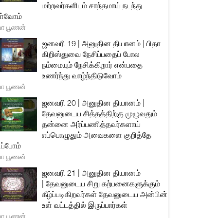
மற்றவர்களிடம் சாந்தமாய் நடந்து
்வோம்
யா பூணன்
ஜனவரி 19 | அனுதின தியானம் | பிதா
கிறிஸ்துவை நேசிப்பதைப் போல
நம்மையும் நேசிக்கிறார் என்பதை
உணர்ந்து வாழ்ந்திடுவோம்
யா பூணன்
ஜனவரி 20 | அனுதின தியானம் |
தேவனுடைய சித்தத்திற்கு முழுவதும்
தன்னை அர்ப்பணித்தவர்களாய்
எப்பொழுதும் அவைகளை குறித்தே
ிப்போம்
யா பூணன்
ஜனவரி 21 | அனுதின தியானம்
| தேவனுடைய சிறு கற்பனைகளுக்கும்
கீழ்ப்படிகிறவர்கள் தேவனுடைய அன்பின்
உள் வட்டத்தில் இருப்பார்கள்
யா பூணன்