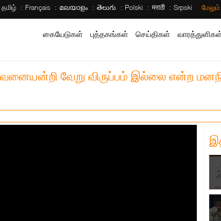
தமிழ்
Français
മലയാളം
తెలుగు
Polski
मराठी
Srpski
மேலும
கையேடுகள்
புத்தகங்கள்
செய்திகள்
வாரத்துளிகள
ேவனையன்றி வேறு விருப்பம் இல்லை என்ற மன
இ