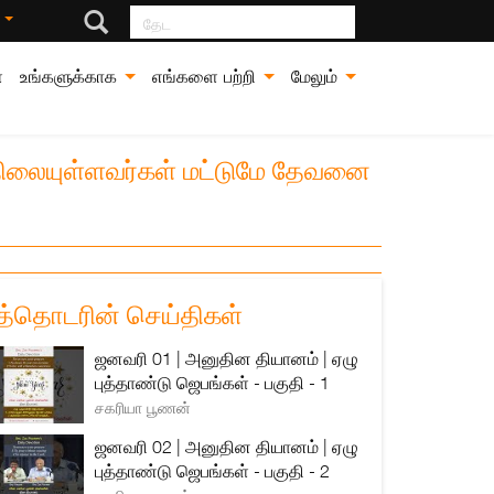
தேட
்
்
உங்களுக்காக
எங்களை பற்றி
மேலும்
நிலையுள்ளவர்கள் மட்டுமே தேவனை
த்தொடரின் செய்திகள்
ஜனவரி 01 | அனுதின தியானம் | ஏழு
புத்தாண்டு ஜெபங்கள் - பகுதி - 1
சகரியா பூணன்
ஜனவரி 02 | அனுதின தியானம் | ஏழு
புத்தாண்டு ஜெபங்கள் - பகுதி - 2