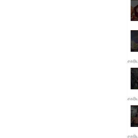
சகரி
சகரி
சகரி