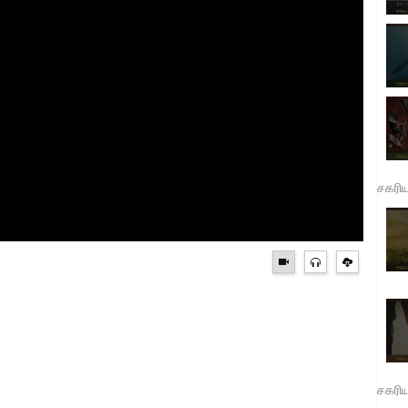
சகரி
சகரி