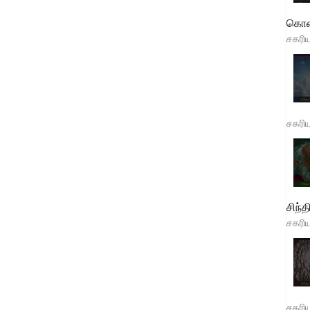
கொள
சகரி
சகரி
சிந்த
சகரி
சகரி