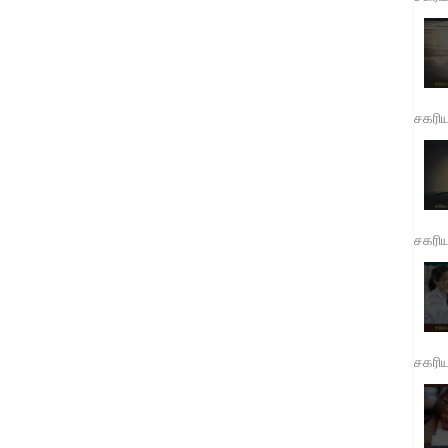
சகரி
சகரி
சகரி