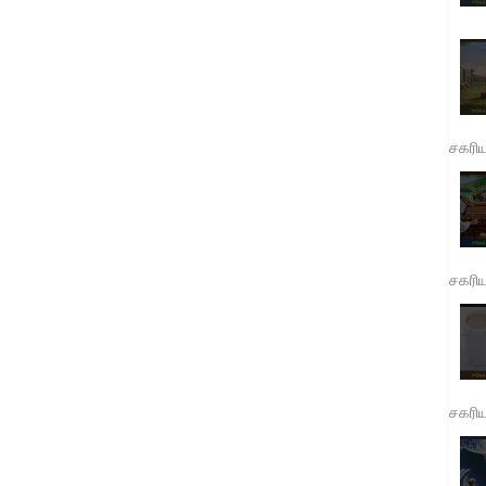
சகரி
சகரி
சகரி