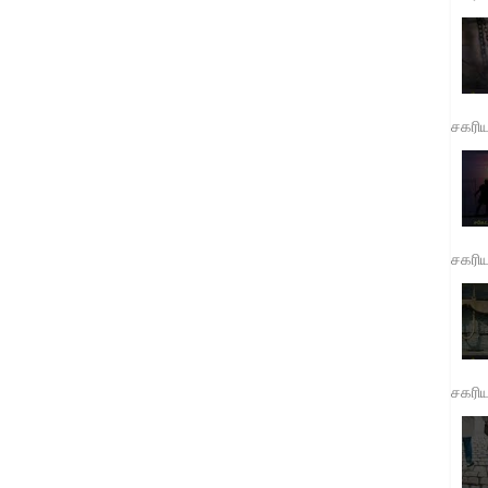
சகரி
சகரி
சகரி