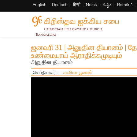
English
Deutsch
हिन्दी
Norsk
ಕನ್ನಡ
Română
கிறிஸ்தவ ஐக்கிய சபை
Christian Fellowship Church,
Bangalore
ஜனவரி 31 | அனுதின தியானம் | த
உண்மையாய் ஆராதிக்கமுடியும்
அனுதின தியானம்
சகரியா பூணன்
செய்தியாளர் :