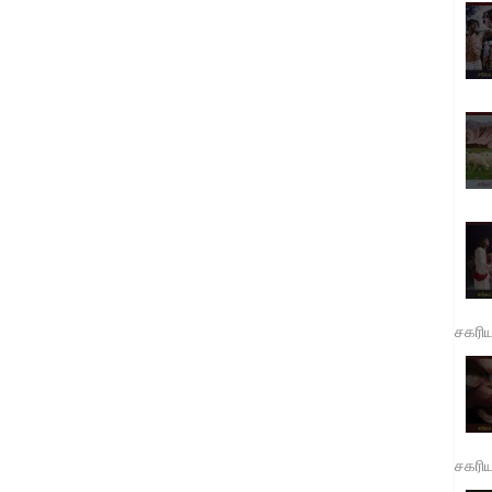
சகரி
சகரி