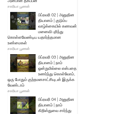
அன்பான தகப்பன்
சகரியா பூணன்
பிப்ரவரி 02 | அனுதின
தியானம் | குடும்ப
வாழ்க்கையில் கணவன்
மனைவி புரிந்து
கொள்ளவேண்டிய யதார்த்தமான
உண்மைகள்
சகரியா பூணன்
பிப்ரவரி 03 | அனுதின
தியானம் | நாம்
ஒன்றுமில்லை என்பதை
உணர்ந்து கொள்வோம்,
ஒரு போதும் குற்றமனசாட்சியுடன் இருக்க
வேண்டாம்
சகரியா பூணன்
பிப்ரவரி 04 | அனுதின
தியானம் | நாம்
கிறிஸ்துவை சார்ந்து