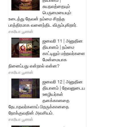
தியானம் |
சுயநலத்தையும்
பெருமையையும்
உடைத்து தேவன் நம்மை சிறந்த
பாத்திரமாக வனைந்திட விரும்புகிறார்.
சகரியா பூணன்
ஜனவரி 11 | அனுதின
தியானம் | நம்மை
காட்டிலும் மற்றவர்களை
மேன்மையாக
நினைப்பது என்றால் என்ன?
சகரியா பூணன்
ஜனவரி 12 | அனுதின
தியானம் | தேவனுடைய
ஊழியர்கள்
தனக்கானதை
தேடாதவர்களாய் பிறருக்கானதை
நோக்குவதின் அவசியம்.
சகரியா பூணன்