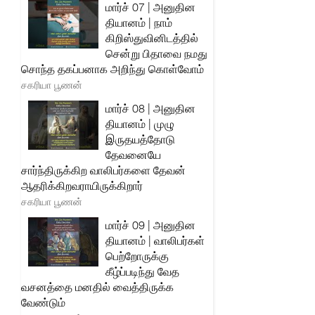
மார்ச் 07 | அனுதின
தியானம் | நாம்
கிறிஸ்துவினிடத்தில்
சென்று பிதாவை நமது
சொந்த தகப்பனாக அறிந்து கொள்வோம்
சகரியா பூணன்
மார்ச் 08 | அனுதின
தியானம் | முழு
இருதயத்தோடு
தேவனையே
சார்ந்திருக்கிற வாலிபர்களை தேவன்
ஆதரிக்கிறவராயிருக்கிறார்
சகரியா பூணன்
மார்ச் 09 | அனுதின
தியானம் | வாலிபர்கள்
பெற்றோருக்கு
கீழ்ப்படிந்து வேத
வசனத்தை மனதில் வைத்திருக்க
வேண்டும்