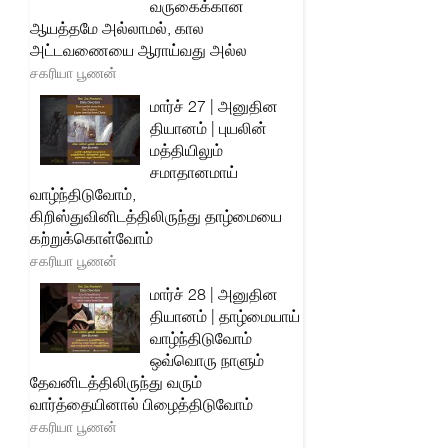
வருகைக்கான
ஆயத்தமே அல்லாமல், கால
அட்டவணையை ஆராய்வது அல்ல
சகரியா பூணன்
மார்ச் 27 | அனுதின
தியானம் | புயலின்
மத்தியிலும்
சமாதானமாய்
வாழ்ந்திடுவோம்,
கிறிஸ்துவினிடத்திலிருந்து தாழ்மையை
கற்றுக்கொள்வோம்
சகரியா பூணன்
மார்ச் 28 | அனுதின
தியானம் | தாழ்மையாய்
வாழ்ந்திடுவோம்
ஒவ்வொரு நாளும்
தேவனிடத்திலிருந்து வரும்
வார்த்தையினால் பிழைத்திடுவோம்
சகரியா பூணன்