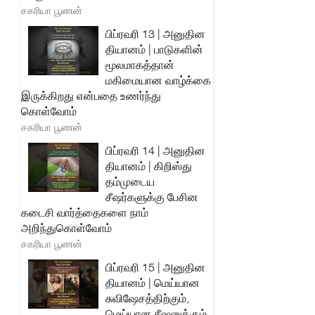
சகரியா பூணன்
பிப்ரவரி 13 | அனுதின
தியானம் | பாடுகளின்
மூலமாகத்தான்
மகிமையான வாழ்க்கை
இருக்கிறது என்பதை உணர்ந்து
கொள்வோம்
சகரியா பூணன்
பிப்ரவரி 14 | அனுதின
தியானம் | கிறிஸ்து
தம்முடைய
சீஷர்களுக்கு பேசின
கடைசி வார்த்தைகளை நாம்
அறிந்துகொள்வோம்
சகரியா பூணன்
பிப்ரவரி 15 | அனுதின
தியானம் | மெய்யான
சுவிஷேசத்திற்கும்,
மெய்யான சீஷனுக்கும்