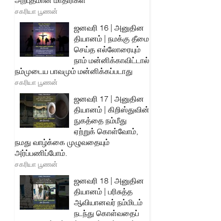
அற்புதமான மாதிரிகள்
சகரியா பூணன்
ஜனவரி 16 | அனுதின
தியானம் | நமக்கு தீமை
செய்த எல்லோரையும்
நாம் மன்னிக்காவிட்டால்
நம்முடைய பாவமும் மன்னிக்கப்படாது
சகரியா பூணன்
ஜனவரி 17 | அனுதின
தியானம் | கிறிஸ்துவின்
நுகத்தை நம்மீது
ஏற்றுக் கொள்வோம்,
நமது வாழ்க்கை முழுவதையும்
அர்ப்பணிப்போம்.
சகரியா பூணன்
ஜனவரி 18 | அனுதின
தியானம் | பரிசுத்த
ஆவியானவர் நம்மிடம்
நடந்து கொள்வதைப்