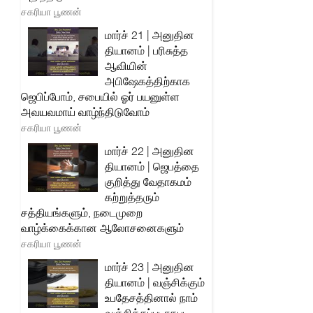
சகரியா பூணன்
மார்ச் 21 | அனுதின
தியானம் | பரிசுத்த
ஆவியின்
அபிஷேகத்திற்காக
ஜெபிப்போம், சபையில் ஓர் பயனுள்ள
அவயவமாய் வாழ்ந்திடுவோம்
சகரியா பூணன்
மார்ச் 22 | அனுதின
தியானம் | ஜெபத்தை
குறித்து வேதாகமம்
கற்றுத்தரும்
சத்தியங்களும், நடைமுறை
வாழ்க்கைக்கான ஆலோசனைகளும்
சகரியா பூணன்
மார்ச் 23 | அனுதின
தியானம் | வஞ்சிக்கும்
உபதேசத்தினால் நாம்