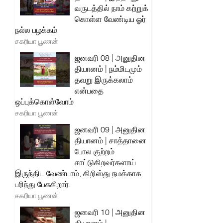
வருடத்தில் நாம் கற்றுக்
கொள்ள வேண்டிய ஓர்
நல்ல பழக்கம்
சகரியா பூணன்
ஜனவரி 08 | அனுதின
தியானம் | நம்மிடமும்
தவறு இருக்கலாம்
என்பதை
ஒப்புக்கொள்வோம்
சகரியா பூணன்
ஜனவரி 09 | அனுதின
தியானம் | சாத்தானை
போல குற்றம்
சாட்டுகிறவர்களாய்
இருந்திட வேண்டாம், கிறிஸ்து நமக்காக
பரிந்து பேசுகிறார்.
சகரியா பூணன்
ஜனவரி 10 | அனுதின