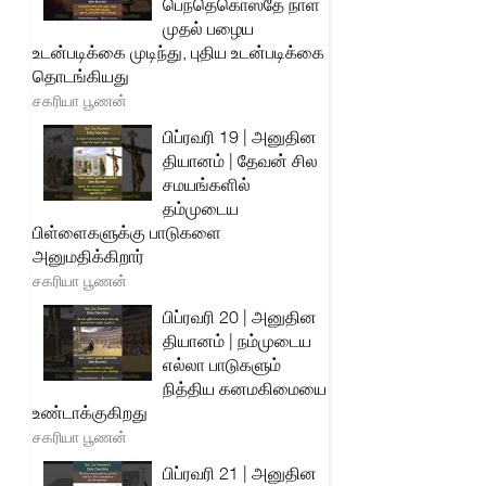
பெந்தெகொஸ்தே நாள்
முதல் பழைய
உடன்படிக்கை முடிந்து, புதிய உடன்படிக்கை
தொடங்கியது
சகரியா பூணன்
பிப்ரவரி 19 | அனுதின
தியானம் | தேவன் சில
சமயங்களில்
தம்முடைய
பிள்ளைகளுக்கு பாடுகளை
அனுமதிக்கிறார்
சகரியா பூணன்
பிப்ரவரி 20 | அனுதின
தியானம் | நம்முடைய
எல்லா பாடுகளும்
நித்திய கனமகிமையை
உண்டாக்குகிறது
சகரியா பூணன்
பிப்ரவரி 21 | அனுதின