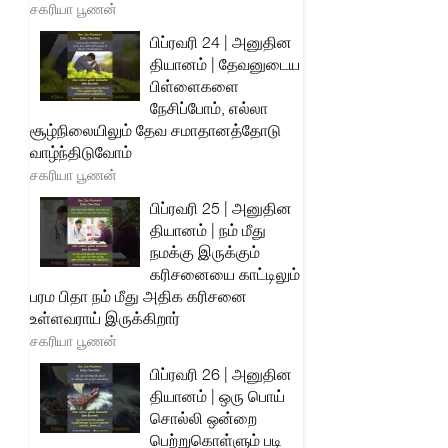
சகரியா பூணன்
பிப்ரவரி 24 | அனுதின
தியானம் | தேவனுடைய
பிள்ளைகளை
நேசிப்போம், எல்லா
சூழ்நிலையிலும் தேவ சமாதானத்தோடு
வாழ்ந்திடுவோம்
சகரியா பூணன்
பிப்ரவரி 25 | அனுதின
தியானம் | நம் மீது
நமக்கு இருக்கும்
கரிசனையை காட்டிலும்
பரம பிதா நம் மீது அதிக கரிசனை
உள்ளவராய் இருக்கிறார்
சகரியா பூணன்
பிப்ரவரி 26 | அனுதின
தியானம் | ஒரு பொய்
சொல்லி ஒன்றை
பெற்றுகொள்ளும் படி