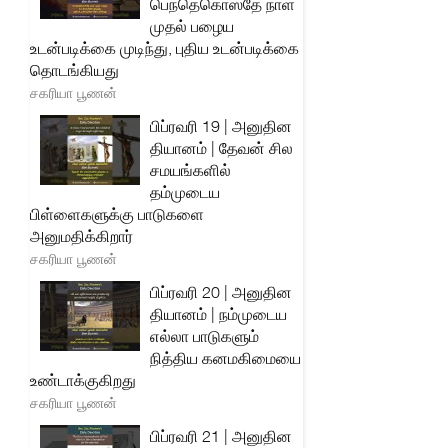
பெந்தெகொஸ்தே நாள்
முதல் பழைய
உடன்படிக்கை முடிந்து, புதிய உடன்படிக்கை
தொடங்கியது
சகரியா பூணன்
பிப்ரவரி 19 | அனுதின
தியானம் | தேவன் சில
சமயங்களில்
தம்முடைய
பிள்ளைகளுக்கு பாடுகளை
அனுமதிக்கிறார்
சகரியா பூணன்
பிப்ரவரி 20 | அனுதின
தியானம் | நம்முடைய
எல்லா பாடுகளும்
நித்திய கனமகிமையை
உண்டாக்குகிறது
சகரியா பூணன்
பிப்ரவரி 21 | அனுதின