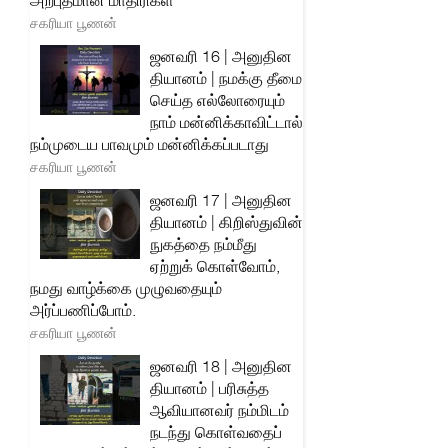
அற்புதமான மாதிரிகள்
சகரியா பூணன்
ஜனவரி 16 | அனுதின
தியானம் | நமக்கு தீமை
செய்த எல்லோரையும்
நாம் மன்னிக்காவிட்டால்
நம்முடைய பாவமும் மன்னிக்கப்படாது
சகரியா பூணன்
ஜனவரி 17 | அனுதின
தியானம் | கிறிஸ்துவின்
நுகத்தை நம்மீது
ஏற்றுக் கொள்வோம்,
நமது வாழ்க்கை முழுவதையும்
அர்ப்பணிப்போம்.
சகரியா பூணன்
ஜனவரி 18 | அனுதின
தியானம் | பரிசுத்த
ஆவியானவர் நம்மிடம்
நடந்து கொள்வதைப்