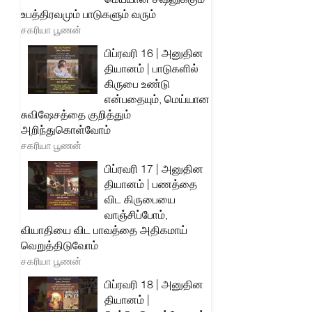
உபத்திரவமும் பாடுகளும் வரும்
சகரியா பூணன்
பிப்ரவரி 16 | அனுதின
தியானம் | பாடுகளில்
கிருபை உண்டு
என்பதையும், மெய்யான
சுவிஷேசத்தை குறித்தும்
அறிந்துகொள்வோம்
சகரியா பூணன்
பிப்ரவரி 17 | அனுதின
தியானம் | பணத்தை
விட கிருபையை
வாஞ்சிப்போம்,
வியாதியை விட பாவத்தை அதிகமாய்
வெறுத்திடுவோம்
சகரியா பூணன்
பிப்ரவரி 18 | அனுதின
தியானம் |