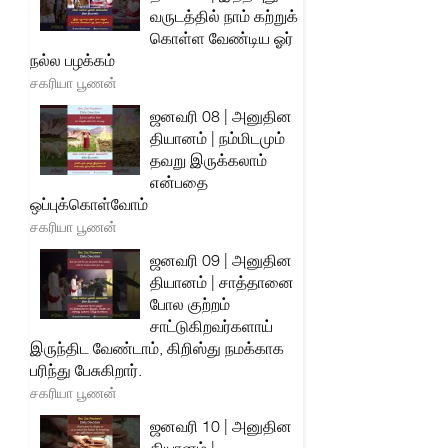
வருடத்தில் நாம் கற்றுக்
கொள்ள வேண்டிய ஓர்
நல்ல பழக்கம்
சகரியா பூணன்
ஜனவரி 08 | அனுதின
தியானம் | நம்மிடமும்
தவறு இருக்கலாம்
என்பதை
ஒப்புக்கொள்வோம்
சகரியா பூணன்
ஜனவரி 09 | அனுதின
தியானம் | சாத்தானை
போல குற்றம்
சாட்டுகிறவர்களாய்
இருந்திட வேண்டாம், கிறிஸ்து நமக்காக
பரிந்து பேசுகிறார்.
சகரியா பூணன்
ஜனவரி 10 | அனுதின