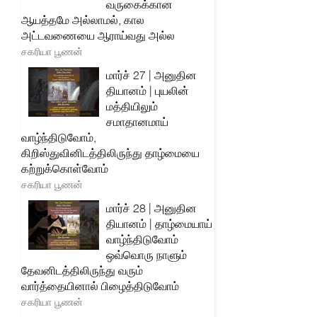
வருகைக்கான
ஆயத்தமே அல்லாமல், கால
அட்டவணையை ஆராய்வது அல்ல
சகரியா பூணன்
மார்ச் 27 | அனுதின
தியானம் | புயலின்
மத்தியிலும்
சமாதானமாய்
வாழ்ந்திடுவோம்,
கிறிஸ்துவினிடத்திலிருந்து தாழ்மையை
கற்றுக்கொள்வோம்
சகரியா பூணன்
மார்ச் 28 | அனுதின
தியானம் | தாழ்மையாய்
வாழ்ந்திடுவோம்
ஒவ்வொரு நாளும்
தேவனிடத்திலிருந்து வரும்
வார்த்தையினால் பிழைத்திடுவோம்
சகரியா பூணன்