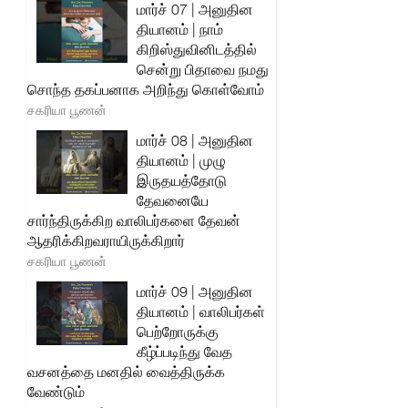
மார்ச் 07 | அனுதின
தியானம் | நாம்
கிறிஸ்துவினிடத்தில்
சென்று பிதாவை நமது
சொந்த தகப்பனாக அறிந்து கொள்வோம்
சகரியா பூணன்
மார்ச் 08 | அனுதின
தியானம் | முழு
இருதயத்தோடு
தேவனையே
சார்ந்திருக்கிற வாலிபர்களை தேவன்
ஆதரிக்கிறவராயிருக்கிறார்
சகரியா பூணன்
மார்ச் 09 | அனுதின
தியானம் | வாலிபர்கள்
பெற்றோருக்கு
கீழ்ப்படிந்து வேத
வசனத்தை மனதில் வைத்திருக்க
வேண்டும்