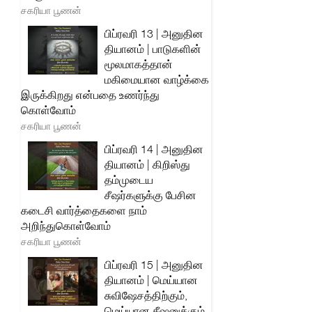
சகரியா பூணன்
பிப்ரவரி 13 | அனுதின
தியானம் | பாடுகளின்
மூலமாகத்தான்
மகிமையான வாழ்க்கை
இருக்கிறது என்பதை உணர்ந்து
கொள்வோம்
சகரியா பூணன்
பிப்ரவரி 14 | அனுதின
தியானம் | கிறிஸ்து
தம்முடைய
சீஷர்களுக்கு பேசின
கடைசி வார்த்தைகளை நாம்
அறிந்துகொள்வோம்
சகரியா பூணன்
பிப்ரவரி 15 | அனுதின
தியானம் | மெய்யான
சுவிஷேசத்திற்கும்,
மெய்யான சீஷனுக்கும்