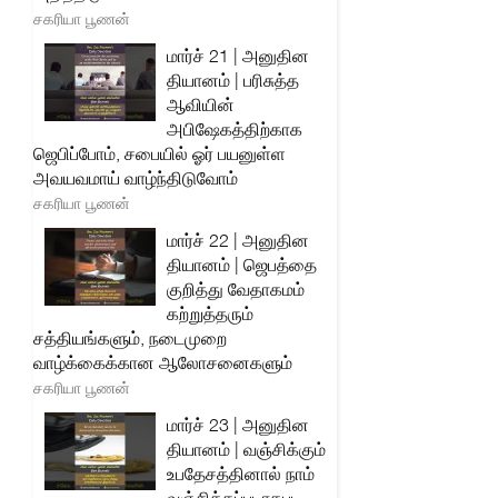
சகரியா பூணன்
மார்ச் 21 | அனுதின
தியானம் | பரிசுத்த
ஆவியின்
அபிஷேகத்திற்காக
ஜெபிப்போம், சபையில் ஓர் பயனுள்ள
அவயவமாய் வாழ்ந்திடுவோம்
சகரியா பூணன்
மார்ச் 22 | அனுதின
தியானம் | ஜெபத்தை
குறித்து வேதாகமம்
கற்றுத்தரும்
சத்தியங்களும், நடைமுறை
வாழ்க்கைக்கான ஆலோசனைகளும்
சகரியா பூணன்
மார்ச் 23 | அனுதின
தியானம் | வஞ்சிக்கும்
உபதேசத்தினால் நாம்