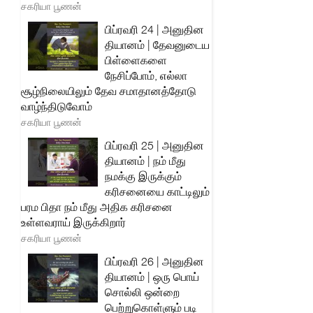
சகரியா பூணன்
பிப்ரவரி 24 | அனுதின
தியானம் | தேவனுடைய
பிள்ளைகளை
நேசிப்போம், எல்லா
சூழ்நிலையிலும் தேவ சமாதானத்தோடு
வாழ்ந்திடுவோம்
சகரியா பூணன்
பிப்ரவரி 25 | அனுதின
தியானம் | நம் மீது
நமக்கு இருக்கும்
கரிசனையை காட்டிலும்
பரம பிதா நம் மீது அதிக கரிசனை
உள்ளவராய் இருக்கிறார்
சகரியா பூணன்
பிப்ரவரி 26 | அனுதின
தியானம் | ஒரு பொய்
சொல்லி ஒன்றை
பெற்றுகொள்ளும் படி