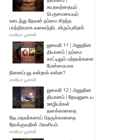
தியானம் |
சுயநலத்தையும்
பெருமையையும்
உடைத்து தேவன் நம்மை சிறந்த
பாத்திரமாக வனைந்திட விரும்புகிறார்.
சகரியா பூணன்
ஜனவரி 11 | அனுதின
தியானம் | நம்மை
காட்டிலும் மற்றவர்களை
மேன்மையாக
நினைப்பது என்றால் என்ன?
சகரியா பூணன்
ஜனவரி 12 | அனுதின
தியானம் | தேவனுடைய
ஊழியர்கள்
தனக்கானதை
தேடாதவர்களாய் பிறருக்கானதை
நோக்குவதின் அவசியம்.
சகரியா பூணன்