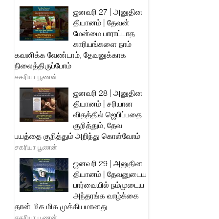
ஜனவரி 27 | அனுதின
தியானம் | தேவன்
மேன்மை பாராட்டாத
காரியங்களை நாம்
கவனிக்க வேண்டாம், தேவனுக்காக
நிலைத்திருப்போம்
சகரியா பூணன்
ஜனவரி 28 | அனுதின
தியானம் | சரியான
விதத்தில் ஜெபிப்பதை
குறித்தும், தேவ
பயத்தை குறித்தும் அறிந்து கொள்வோம்
சகரியா பூணன்
ஜனவரி 29 | அனுதின
தியானம் | தேவனுடைய
பார்வையில் நம்முடைய
அந்தரங்க வாழ்க்கை
தான் மிக மிக முக்கியமானது
சகரியா பூணன்