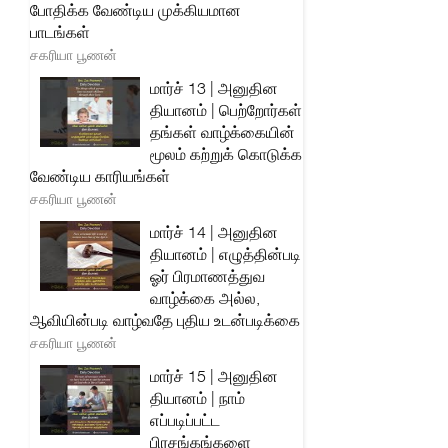
போதிக்க வேண்டிய முக்கியமான
பாடங்கள்
சகரியா பூணன்
மார்ச் 13 | அனுதின
தியானம் | பெற்றோர்கள்
தங்கள் வாழ்க்கையின்
மூலம் கற்றுக் கொடுக்க
வேண்டிய காரியங்கள்
சகரியா பூணன்
மார்ச் 14 | அனுதின
தியானம் | எழுத்தின்படி
ஓர் பிரமாணத்துவ
வாழ்க்கை அல்ல,
ஆவியின்படி வாழ்வதே புதிய உடன்படிக்கை
சகரியா பூணன்
மார்ச் 15 | அனுதின
தியானம் | நாம்
எப்படிப்பட்ட
பிரசங்கங்களை