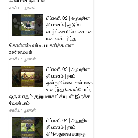
அன்பான தகப்பன்
சகரியா பூணன்
பிப்ரவரி 02 | அனுதின
தியானம் | குடும்ப
வாழ்க்கையில் கணவன்
மனைவி புரிந்து
கொள்ளவேண்டிய யதார்த்தமான
உண்மைகள்
சகரியா பூணன்
பிப்ரவரி 03 | அனுதின
தியானம் | நாம்
ஒன்றுமில்லை என்பதை
உணர்ந்து கொள்வோம்,
ஒரு போதும் குற்றமனசாட்சியுடன் இருக்க
வேண்டாம்
சகரியா பூணன்
பிப்ரவரி 04 | அனுதின
தியானம் | நாம்
கிறிஸ்துவை சார்ந்து