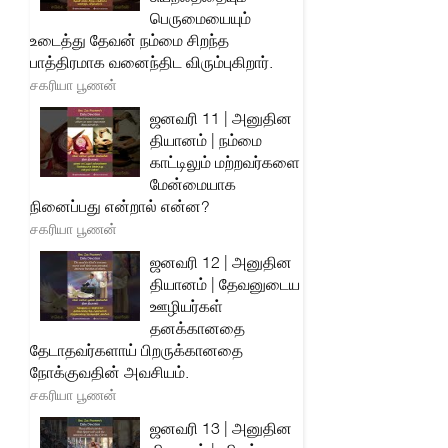
பெருமையையும்
உடைத்து தேவன் நம்மை சிறந்த
பாத்திரமாக வனைந்திட விரும்புகிறார்.
சகரியா பூணன்
ஜனவரி 11 | அனுதின
தியானம் | நம்மை
காட்டிலும் மற்றவர்களை
மேன்மையாக
நினைப்பது என்றால் என்ன?
சகரியா பூணன்
ஜனவரி 12 | அனுதின
தியானம் | தேவனுடைய
ஊழியர்கள்
தனக்கானதை
தேடாதவர்களாய் பிறருக்கானதை
நோக்குவதின் அவசியம்.
சகரியா பூணன்
ஜனவரி 13 | அனுதின