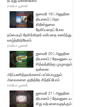
நடந்து கொள்வோம்
சகரியா பூணன்
ஜனவரி 19 | அனுதின
தியானம் | பிதா
கிறிஸ்துவை
நேசிப்பதைப் போல
நம்மையும் நேசிக்கிறார் என்பதை உணர்ந்து
வாழ்ந்திடுவோம்
சகரியா பூணன்
ஜனவரி 20 | அனுதின
தியானம் | தேவனுடைய
சித்தத்திற்கு முழுவதும்
தன்னை
அர்ப்பணித்தவர்களாய் எப்பொழுதும்
அவைகளை குறித்தே சிந்திப்போம்
சகரியா பூணன்
ஜனவரி 21 | அனுதின
தியானம் | தேவனுடைய
சிறு கற்பனைகளுக்கும்