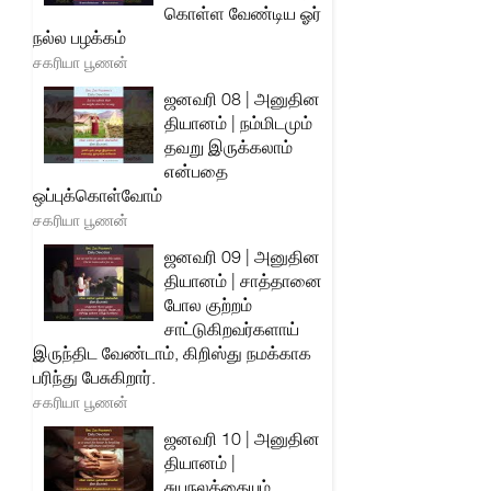
கொள்ள வேண்டிய ஓர்
நல்ல பழக்கம்
சகரியா பூணன்
ஜனவரி 08 | அனுதின
தியானம் | நம்மிடமும்
தவறு இருக்கலாம்
என்பதை
ஒப்புக்கொள்வோம்
சகரியா பூணன்
ஜனவரி 09 | அனுதின
தியானம் | சாத்தானை
போல குற்றம்
சாட்டுகிறவர்களாய்
இருந்திட வேண்டாம், கிறிஸ்து நமக்காக
பரிந்து பேசுகிறார்.
சகரியா பூணன்
ஜனவரி 10 | அனுதின
தியானம் |
சுயநலத்தையும்