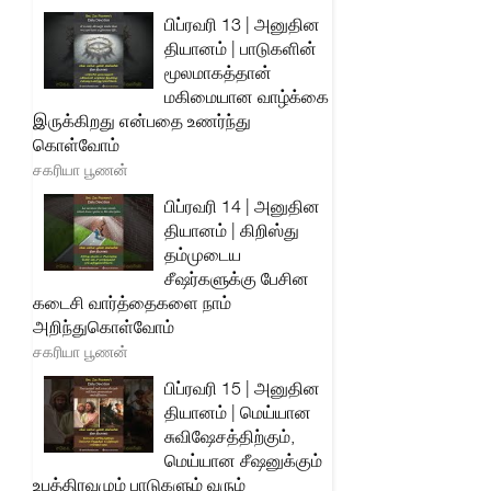
பிப்ரவரி 13 | அனுதின
தியானம் | பாடுகளின்
மூலமாகத்தான்
மகிமையான வாழ்க்கை
இருக்கிறது என்பதை உணர்ந்து
கொள்வோம்
சகரியா பூணன்
பிப்ரவரி 14 | அனுதின
தியானம் | கிறிஸ்து
தம்முடைய
சீஷர்களுக்கு பேசின
கடைசி வார்த்தைகளை நாம்
அறிந்துகொள்வோம்
சகரியா பூணன்
பிப்ரவரி 15 | அனுதின
தியானம் | மெய்யான
சுவிஷேசத்திற்கும்,
மெய்யான சீஷனுக்கும்
உபத்திரவமும் பாடுகளும் வரும்