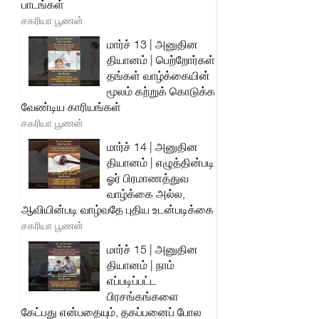
பாடங்கள்
சகரியா பூணன்
மார்ச் 13 | அனுதின
தியானம் | பெற்றோர்கள்
தங்கள் வாழ்க்கையின்
மூலம் கற்றுக் கொடுக்க
வேண்டிய காரியங்கள்
சகரியா பூணன்
மார்ச் 14 | அனுதின
தியானம் | எழுத்தின்படி
ஓர் பிரமாணத்துவ
வாழ்க்கை அல்ல,
ஆவியின்படி வாழ்வதே புதிய உடன்படிக்கை
சகரியா பூணன்
மார்ச் 15 | அனுதின
தியானம் | நாம்
எப்படிப்பட்ட
பிரசங்கங்களை
கேட்பது என்பதையும், தகப்பனைப் போல