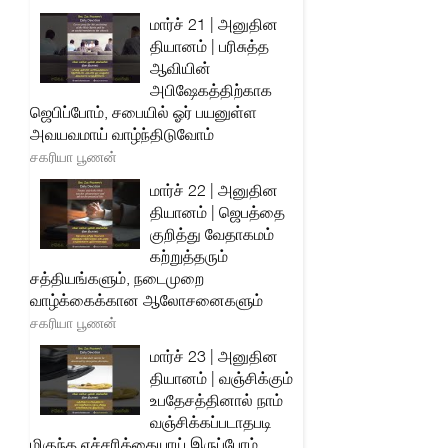
மார்ச் 21 | அனுதின
தியானம் | பரிசுத்த
ஆவியின்
அபிஷேகத்திற்காக
ஜெபிப்போம், சபையில் ஓர் பயனுள்ள
அவயவமாய் வாழ்ந்திடுவோம்
சகரியா பூணன்
மார்ச் 22 | அனுதின
தியானம் | ஜெபத்தை
குறித்து வேதாகமம்
கற்றுத்தரும்
சத்தியங்களும், நடைமுறை
வாழ்க்கைக்கான ஆலோசனைகளும்
சகரியா பூணன்
மார்ச் 23 | அனுதின
தியானம் | வஞ்சிக்கும்
உபதேசத்தினால் நாம்
வஞ்சிக்கப்படாதபடி
மிகுந்த எச்சரிக்கையாய் இருப்போம்