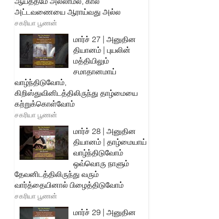
ஆயத்தமே அல்லாமல், கால
அட்டவணையை ஆராய்வது அல்ல
சகரியா பூணன்
மார்ச் 27 | அனுதின
தியானம் | புயலின்
மத்தியிலும்
சமாதானமாய்
வாழ்ந்திடுவோம்,
கிறிஸ்துவினிடத்திலிருந்து தாழ்மையை
கற்றுக்கொள்வோம்
சகரியா பூணன்
மார்ச் 28 | அனுதின
தியானம் | தாழ்மையாய்
வாழ்ந்திடுவோம்
ஒவ்வொரு நாளும்
தேவனிடத்திலிருந்து வரும்
வார்த்தையினால் பிழைத்திடுவோம்
சகரியா பூணன்
மார்ச் 29 | அனுதின