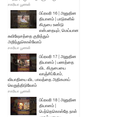
சகரியா பூணன்
பிப்ரவரி 16 | அனுதின
தியானம் | பாடுகளில்
கிருபை உண்டு
என்பதையும், மெய்யான
சுவிஷேசத்தை குறித்தும்
அறிந்துகொள்வோம்
சகரியா பூணன்
பிப்ரவரி 17 | அனுதின
தியானம் | பணத்தை
விட கிருபையை
வாஞ்சிப்போம்,
வியாதியை விட பாவத்தை அதிகமாய்
வெறுத்திடுவோம்
சகரியா பூணன்
பிப்ரவரி 18 | அனுதின
தியானம் |
பெந்தெகொஸ்தே நாள்