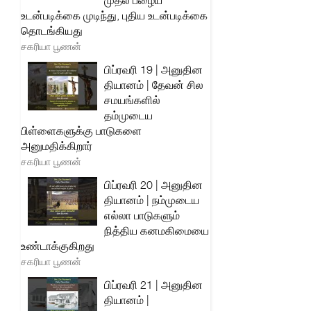
முதல் பழைய
உடன்படிக்கை முடிந்து, புதிய உடன்படிக்கை
தொடங்கியது
சகரியா பூணன்
பிப்ரவரி 19 | அனுதின
தியானம் | தேவன் சில
சமயங்களில்
தம்முடைய
பிள்ளைகளுக்கு பாடுகளை
அனுமதிக்கிறார்
சகரியா பூணன்
பிப்ரவரி 20 | அனுதின
தியானம் | நம்முடைய
எல்லா பாடுகளும்
நித்திய கனமகிமையை
உண்டாக்குகிறது
சகரியா பூணன்
பிப்ரவரி 21 | அனுதின
தியானம் |