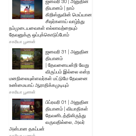
ஜனவரி 30 | அனுதின
தியானம் | நாம்
கிறிஸ்துவின் மெய்யான
சீஷர்களாய் வாழ்ந்து
நம்முடையவைகள் எல்லாவற்றையும்
தேவனுக்கு ஒப்புக்கொடுப்போம்
சகரியா பூணன்
ஜனவரி 31 | அனுதின
தியானம்
| தேவனையன்றி வேறு
விருப்பம் இல்லை என்ற
மனநிலையுள்ளவர்கள் மட்டுமே தேவனை
உண்மையாய் ஆராதிக்கமுடியும்
சகரியா பூணன்
பிப்ரவரி 01 | அனுதின
தியானம் | வியாதிகள்
தேவனிடத்திலிருந்து
வருவதில்லை, அவர்
அன்பான தகப்பன்
சகரியா பூணன்