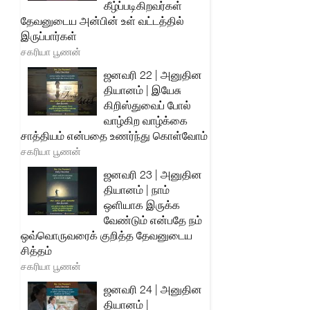
கீழ்ப்படிகிறவர்கள்
தேவனுடைய அன்பின் உள் வட்டத்தில்
இருப்பார்கள்
சகரியா பூணன்
ஜனவரி 22 | அனுதின
தியானம் | இயேசு
கிறிஸ்துவைப் போல்
வாழ்கிற வாழ்க்கை
சாத்தியம் என்பதை உணர்ந்து கொள்வோம்
சகரியா பூணன்
ஜனவரி 23 | அனுதின
தியானம் | நாம்
ஒளியாக இருக்க
வேண்டும் என்பதே நம்
ஒவ்வொருவரைக் குறித்த தேவனுடைய
சித்தம்
சகரியா பூணன்
ஜனவரி 24 | அனுதின
தியானம் |