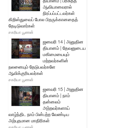
தியானம் | பரிசுத்த
ஆவியானவரால்
நிரப்பப்பட்டவர்கள்
கிறிஸ்துவைப் போல பிறருக்கானதைத்
தேடிடுவார்கள்
சகரியா பூணன்
ஜனவரி 14 | அனுதின
தியானம் | தேவனுடைய
மகிமையையும்
மற்றவர்களின்
நலனையும் தேடுபவர்களே
ஆவிக்குரியவர்கள்
சகரியா பூணன்
ஜனவரி 15 | அனுதின
தியானம் | நாம்
தன்னலம்
அற்றவர்களாய்
வாழ்ந்திட நாம் பின்பற்ற வேண்டிய
அற்புதமான மாதிரிகள்
சகரியா பூணன்