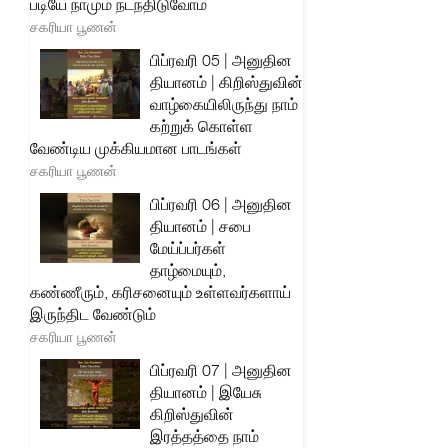
படியே நாமும் நடந்திடுவோம்
சகரியா பூணன்
பிப்ரவரி 05 | அனுதின
தியானம் | கிறிஸ்துவின்
வாழ்கையிலிருந்து நாம்
கற்றுக் கொள்ள
வேண்டிய முக்கியமான பாடங்கள்
சகரியா பூணன்
பிப்ரவரி 06 | அனுதின
தியானம் | சபை
மேய்ப்பர்கள்
தாழ்மையும்,
கண்ணீரும், கரிசனையும் உள்ளவர்களாய்
இருந்திட வேண்டும்
சகரியா பூணன்
பிப்ரவரி 07 | அனுதின
தியானம் | இயேசு
கிறிஸ்துவின்
இரத்தத்தை நாம்