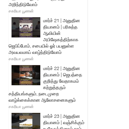
அறிந்திடுவோம்
சகரியா பூணன்
மார்ச் 21 | அனுதின
தியானம் | பரிசுத்த
ஆவியின்
அபிஷேகத்திற்காக
ஜெபிப்போம், சபையில் ஓர் பயனுள்ள
அவயவமாய் வாழ்ந்திடுவோம்
சகரியா பூணன்
மார்ச் 22 | அனுதின
தியானம் | ஜெபத்தை
குறித்து வேதாகமம்
கற்றுத்தரும்
சத்தியங்களும், நடைமுறை
வாழ்க்கைக்கான ஆலோசனைகளும்
சகரியா பூணன்
மார்ச் 23 | அனுதின
தியானம் | வஞ்சிக்கும்
உபதேசத்தினால் நாம்