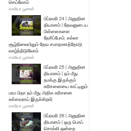
செய்வோம்
சகரியா பூணன்
பிப்ரவரி 24 | அனுதின
தியானம் | தேவனுடைய
பிள்ளைகளை
நேசிப்போம், எல்லா
சூழ்நிலையிலும் தேவ சமாதானத்தோடு
வாழ்ந்திடுவோம்
சகரியா பூணன்
பிப்ரவரி 25 | அனுதின
தியானம் | நம் மீது
நமக்கு இருக்கும்
கரிசனையை காட்டிலும்
பரம பிதா நம் மீது அதிக கரிசனை
உள்ளவராய் இருக்கிறார்
சகரியா பூணன்
பிப்ரவரி 26 | அனுதின
தியானம் | ஒரு பொய்
சொல்லி ஒன்றை