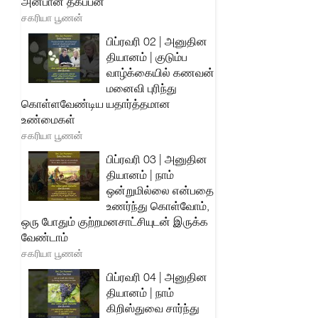
அன்பான தகப்பன்
சகரியா பூணன்
பிப்ரவரி 02 | அனுதின
தியானம் | குடும்ப
வாழ்க்கையில் கணவன்
மனைவி புரிந்து
கொள்ளவேண்டிய யதார்த்தமான
உண்மைகள்
சகரியா பூணன்
பிப்ரவரி 03 | அனுதின
தியானம் | நாம்
ஒன்றுமில்லை என்பதை
உணர்ந்து கொள்வோம்,
ஒரு போதும் குற்றமனசாட்சியுடன் இருக்க
வேண்டாம்
சகரியா பூணன்
பிப்ரவரி 04 | அனுதின
தியானம் | நாம்
கிறிஸ்துவை சார்ந்து