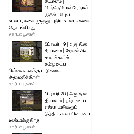
தியானம் |
பெந்தெகொஸ்தே நாள்
முதல் பழைய
உடன்படிக்கை முடிந்து, புதிய உடன்படிக்கை
தொடங்கியது
சகரியா பூணன்
பிப்ரவரி 19 | அனுதின
தியானம் | தேவன் சில
சமயங்களில்
தம்முடைய
பிள்ளைகளுக்கு பாடுகளை
அனுமதிக்கிறார்
சகரியா பூணன்
பிப்ரவரி 20 | அனுதின
தியானம் | நம்முடைய
எல்லா பாடுகளும்
நித்திய கனமகிமையை
உண்டாக்குகிறது
சகரியா பூணன்