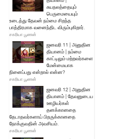
தியானம் |
சுயநலத்தையும்
பெருமையையும்
உடைத்து தேவன் நம்மை சிறந்த
பாத்திரமாக வனைந்திட விரும்புகிறார்.
சகரியா பூணன்
ஜனவரி 11 | அனுதின
தியானம் | நம்மை
காட்டிலும் மற்றவர்களை
மேன்மையாக
நினைப்பது என்றால் என்ன?
சகரியா பூணன்
ஜனவரி 12 | அனுதின
தியானம் | தேவனுடைய
ஊழியர்கள்
தனக்கானதை
தேடாதவர்களாய் பிறருக்கானதை
நோக்குவதின் அவசியம்.
சகரியா பூணன்