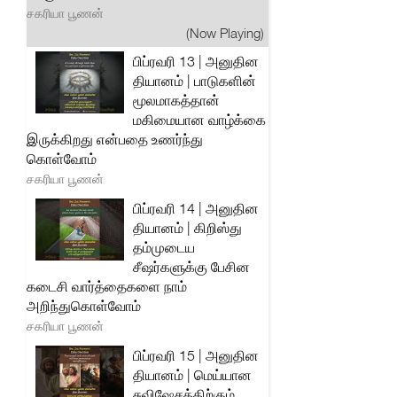
சகரியா பூணன்
(Now Playing)
பிப்ரவரி 13 | அனுதின
தியானம் | பாடுகளின்
மூலமாகத்தான்
மகிமையான வாழ்க்கை
இருக்கிறது என்பதை உணர்ந்து
கொள்வோம்
சகரியா பூணன்
பிப்ரவரி 14 | அனுதின
தியானம் | கிறிஸ்து
தம்முடைய
சீஷர்களுக்கு பேசின
கடைசி வார்த்தைகளை நாம்
அறிந்துகொள்வோம்
சகரியா பூணன்
பிப்ரவரி 15 | அனுதின
தியானம் | மெய்யான
சுவிஷேசத்திற்கும்,