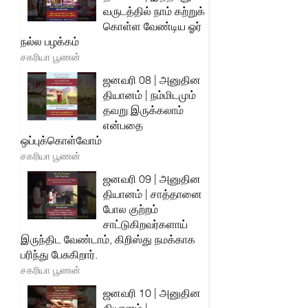
வருடத்தில் நாம் கற்றுக்
கொள்ள வேண்டிய ஓர்
நல்ல பழக்கம்
சகரியா பூணன்
ஜனவரி 08 | அனுதின
தியானம் | நம்மிடமும்
தவறு இருக்கலாம்
என்பதை
ஒப்புக்கொள்வோம்
சகரியா பூணன்
ஜனவரி 09 | அனுதின
தியானம் | சாத்தானை
போல குற்றம்
சாட்டுகிறவர்களாய்
இருந்திட வேண்டாம், கிறிஸ்து நமக்காக
பரிந்து பேசுகிறார்.
சகரியா பூணன்
ஜனவரி 10 | அனுதின