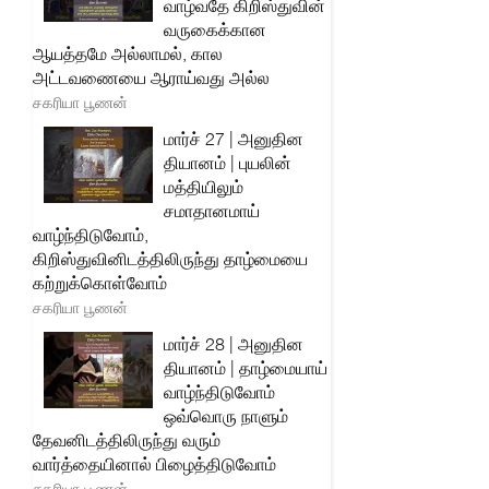
வாழ்வதே கிறிஸ்துவின்
வருகைக்கான
ஆயத்தமே அல்லாமல், கால
அட்டவணையை ஆராய்வது அல்ல
சகரியா பூணன்
மார்ச் 27 | அனுதின
தியானம் | புயலின்
மத்தியிலும்
சமாதானமாய்
வாழ்ந்திடுவோம்,
கிறிஸ்துவினிடத்திலிருந்து தாழ்மையை
கற்றுக்கொள்வோம்
சகரியா பூணன்
மார்ச் 28 | அனுதின
தியானம் | தாழ்மையாய்
வாழ்ந்திடுவோம்
ஒவ்வொரு நாளும்
தேவனிடத்திலிருந்து வரும்
வார்த்தையினால் பிழைத்திடுவோம்
சகரியா பூணன்