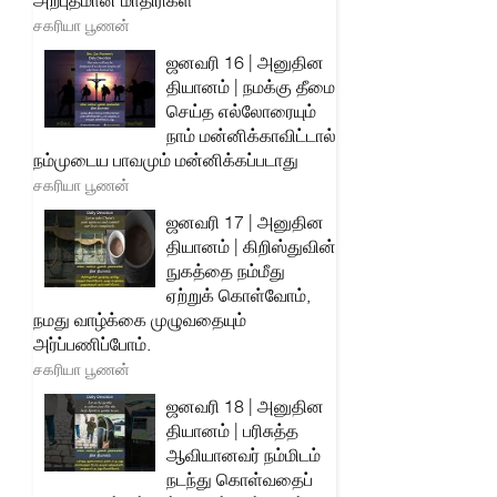
அற்புதமான மாதிரிகள்
சகரியா பூணன்
ஜனவரி 16 | அனுதின
தியானம் | நமக்கு தீமை
செய்த எல்லோரையும்
நாம் மன்னிக்காவிட்டால்
நம்முடைய பாவமும் மன்னிக்கப்படாது
சகரியா பூணன்
ஜனவரி 17 | அனுதின
தியானம் | கிறிஸ்துவின்
நுகத்தை நம்மீது
ஏற்றுக் கொள்வோம்,
நமது வாழ்க்கை முழுவதையும்
அர்ப்பணிப்போம்.
சகரியா பூணன்
ஜனவரி 18 | அனுதின
தியானம் | பரிசுத்த
ஆவியானவர் நம்மிடம்
நடந்து கொள்வதைப்