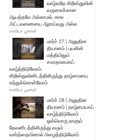
வாழ்வதே கிறிஸ்துவின்
வருகைக்கான
ஆயத்தமே அல்லாமல், கால
அட்டவணையை ஆராய்வது அல்ல
சகரியா பூணன்
மார்ச் 27 | அனுதின
தியானம் | புயலின்
மத்தியிலும்
சமாதானமாய்
வாழ்ந்திடுவோம்,
கிறிஸ்துவினிடத்திலிருந்து தாழ்மையை
கற்றுக்கொள்வோம்
சகரியா பூணன்
மார்ச் 28 | அனுதின
தியானம் | தாழ்மையாய்
வாழ்ந்திடுவோம்
ஒவ்வொரு நாளும்
தேவனிடத்திலிருந்து வரும்
வார்த்தையினால் பிழைத்திடுவோம்