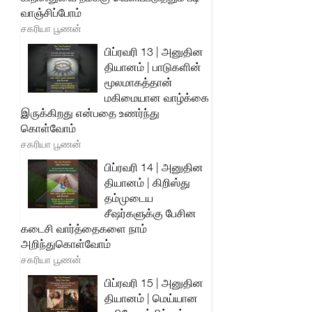
வாஞ்சிப்போம்
சகரியா பூணன்
பிப்ரவரி 13 | அனுதின
தியானம் | பாடுகளின்
மூலமாகத்தான்
மகிமையான வாழ்க்கை
இருக்கிறது என்பதை உணர்ந்து
கொள்வோம்
சகரியா பூணன்
பிப்ரவரி 14 | அனுதின
தியானம் | கிறிஸ்து
தம்முடைய
சீஷர்களுக்கு பேசின
கடைசி வார்த்தைகளை நாம்
அறிந்துகொள்வோம்
சகரியா பூணன்
பிப்ரவரி 15 | அனுதின
தியானம் | மெய்யான