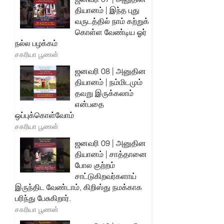
தியானம் | இந்த புது
வருடத்தில் நாம் கற்றுக்
கொள்ள வேண்டிய ஓர்
நல்ல பழக்கம்
சகரியா பூணன்
ஜனவரி 08 | அனுதின
தியானம் | நம்மிடமும்
தவறு இருக்கலாம்
என்பதை
ஒப்புக்கொள்வோம்
சகரியா பூணன்
ஜனவரி 09 | அனுதின
தியானம் | சாத்தானை
போல குற்றம்
சாட்டுகிறவர்களாய்
இருந்திட வேண்டாம், கிறிஸ்து நமக்காக
பரிந்து பேசுகிறார்.
சகரியா பூணன்