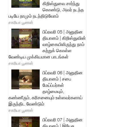
கிறிஸ்துவை சார்ந்து
கொண்டு, அவர் நடந்த
படியே நாமும் நடந்திடுவோம்
சகரியா பூணன்
பிப்ரவரி 05 | அனுதின
தியானம் | கிறிஸ்துவின்
வாழ்கையிலிருந்து நாம்
கற்றுக் கொள்ள
வேண்டிய முக்கியமான பாடங்கள்
சகரியா பூணன்
பிப்ரவரி 06 | அனுதின
தியானம் | சபை
மேய்ப்பர்கள்
தாழ்மையும்,
கண்ணீரும், கரிசனையும் உள்ளவர்களாய்
இருந்திட வேண்டும்
சகரியா பூணன்
பிப்ரவரி 07 | அனுதின
தியானம் | இயேசு