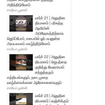
அறிந்திடுவோம்
சகரியா பூணன்
மார்ச் 21 | அனுதின
தியானம் | பரிசுத்த
ஆவியின்
அபிஷேகத்திற்காக
ஜெபிப்போம், சபையில் ஓர் பயனுள்ள
அவயவமாய் வாழ்ந்திடுவோம்
சகரியா பூணன்
மார்ச் 22 | அனுதின
தியானம் | ஜெபத்தை
குறித்து வேதாகமம்
கற்றுத்தரும்
சத்தியங்களும், நடைமுறை
வாழ்க்கைக்கான ஆலோசனைகளும்
சகரியா பூணன்
மார்ச் 23 | அனுதின
தியானம் | வஞ்சிக்கும்