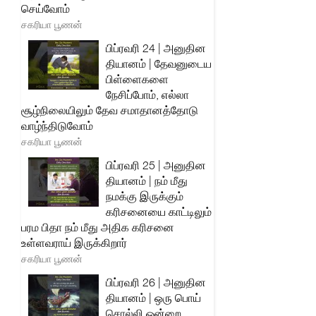
செய்வோம்
சகரியா பூணன்
பிப்ரவரி 24 | அனுதின
தியானம் | தேவனுடைய
பிள்ளைகளை
நேசிப்போம், எல்லா
சூழ்நிலையிலும் தேவ சமாதானத்தோடு
வாழ்ந்திடுவோம்
சகரியா பூணன்
பிப்ரவரி 25 | அனுதின
தியானம் | நம் மீது
நமக்கு இருக்கும்
கரிசனையை காட்டிலும்
பரம பிதா நம் மீது அதிக கரிசனை
உள்ளவராய் இருக்கிறார்
சகரியா பூணன்
பிப்ரவரி 26 | அனுதின
தியானம் | ஒரு பொய்
சொல்லி ஒன்றை